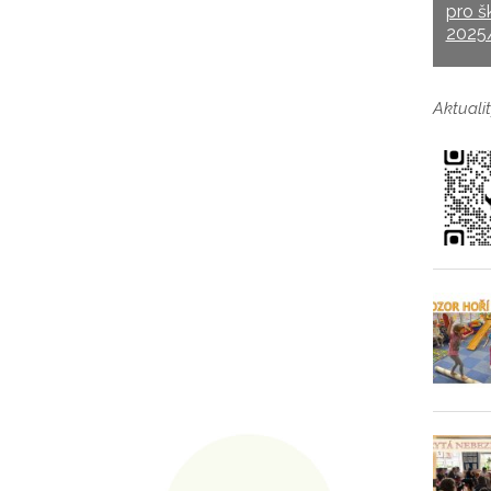
pro š
2025
Aktualit