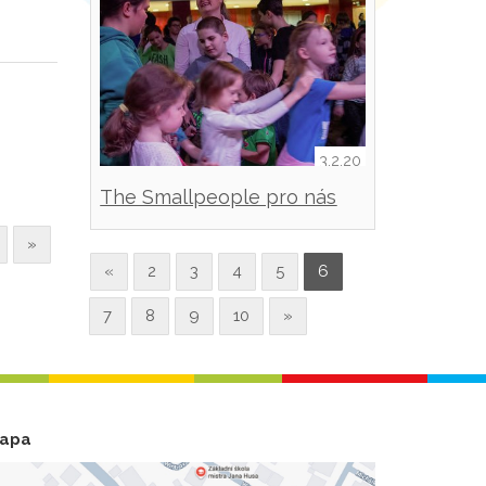
3.2.20
The Smallpeople pro nás
»
«
2
3
4
5
6
7
8
9
10
»
apa