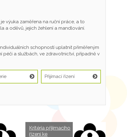
 výuka zaměřena na ruční práce, a to
a a oděvů, jejich žehlení a mandlování.
individuálních schopností uplatnit přiměřeným
 péči a službách, ve zdravotnictví, případně v
rie
Přijímací řízení
Kritéria přijímacího
řízení ke