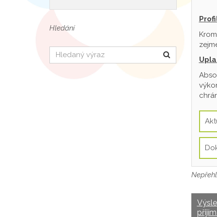
Prof
Hledání
Krom
zejmé
Hledat
Upla
Absol
výkon
chrán
Akt
Do
Nepřehl
Výsl
přijím