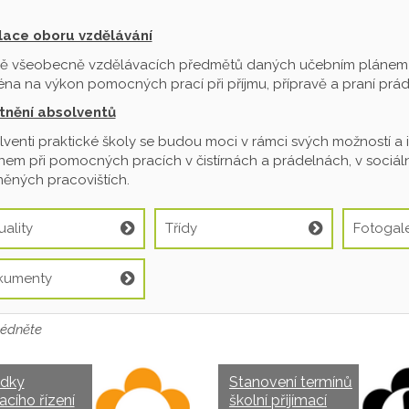
ilace oboru vzdělávání
ě všeobecně vzdělávacích předmětů daných učebním plánem je
na na výkon pomocných prací při příjmu, přípravě a praní prádl
tnění absolventů
venti praktické školy se budou moci v rámci svých možností a 
em při pomocných pracích v čistírnách a prádelnách, v sociální
ěných pracovištích.
uality
Třídy
Fotogale
kumenty
édněte
edky
Stanovení termínů
acího řízení
školní přijímací