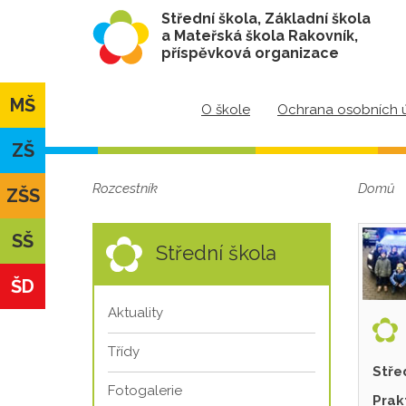
Střední škola, Základní škola
a Mateřská škola Rakovník,
příspěvková organizace
MŠ
O škole
Ochrana osobních 
ZŠ
Rozcestník
Domů
ZŠS
SŠ
Střední škola
ŠD
Aktuality
Třídy
Stře
Fotogalerie
Prak