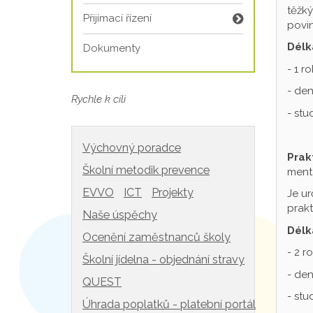
těžký
Přijímací řízení
povin
Délk
Dokumenty
- 1 r
- den
Rychle k cíli
- st
Výchovný poradce
Prak
Školní metodik prevence
mentá
EVVO
ICT
Projekty
Je ur
prakt
Naše úspěchy
Délk
Ocenění zaměstnanců školy
- 2 r
Školní jídelna - objednání stravy
- den
QUEST
- st
Úhrada poplatků - platební portál