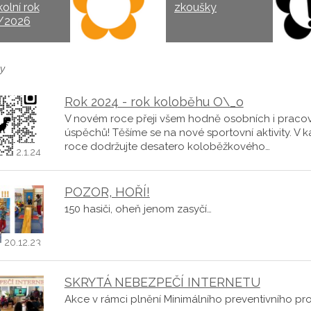
kolní rok
zkoušky
/2026
y
Rok 2024 - rok koloběhu O\_o
V novém roce přeji všem hodně osobních i praco
úspěchů! Těšíme se na nové sportovní aktivity. V
roce dodržujte desatero koloběžkového…
2.1.24
POZOR, HOŘÍ!
150 hasiči, oheň jenom zasyčí…
20.12.23
SKRYTÁ NEBEZPEČÍ INTERNETU
Akce v rámci plnění Minimálního preventivního p