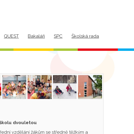
QUEST
Bakaláři
SPC
Školská rada
 školu dvouletou
třední vzdělání žákům se středně těžkým a