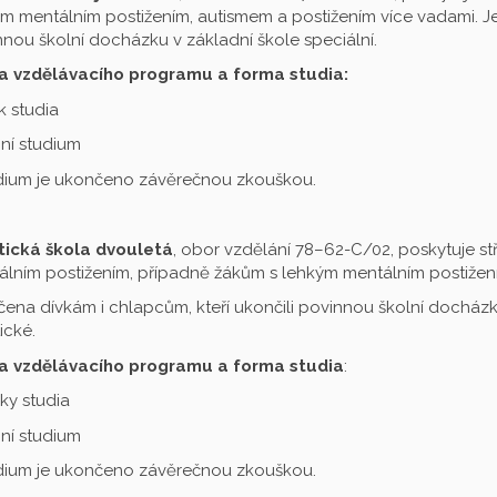
m mentálním postižením, autismem a postižením více vadami. Je 
nou školní docházku v základní škole speciální.
a vzdělávacího programu a forma studia:
ok studia
ní studium
udium je ukončeno závěrečnou zkouškou.
tická škola dvouletá
, obor vzdělání 78–62-C/02, poskytuje st
lním postižením, případně žákům s lehkým mentálním postižení
čena dívkám i chlapcům, kteří ukončili povinnou školní docházku
ické.
a vzdělávacího programu a forma studia
:
oky studia
ní studium
udium je ukončeno závěrečnou zkouškou.