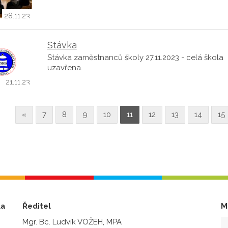
28.11.23
Stávka
Stávka zaměstnanců školy 27.11.2023 - celá škola
uzavřena.
21.11.23
«
7
8
9
10
11
12
13
14
15
la
Ředitel
M
Mgr. Bc. Ludvík VOŽEH, MPA