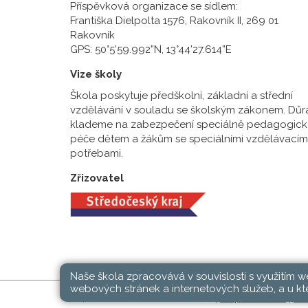
Příspěvková organizace se sídlem:
Františka Dielpolta 1576, Rakovník II, 269 01
Rakovník
GPS: 50°5’59.992”N, 13°44’27.614”E
Vize školy
Škola poskytuje předškolní, základní a střední
vzdělávání v souladu se školským zákonem. Důr
klademe na zabezpečení speciálně pedagogick
péče dětem a žákům se speciálními vzdělávacím
potřebami.
Zřizovatel
Naše škola zpracovává v souvislosti s využitím 
webových stránek a internetových služeb, a u kte
SŠ, ZŠ a MŠ Rakovník © 2026 |
Mapa stránek
|
Při