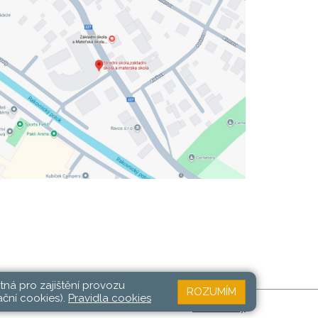
tná pro zajištění provozu
ROZUMÍM
ační cookies).
Pravidla cookies
Web školy