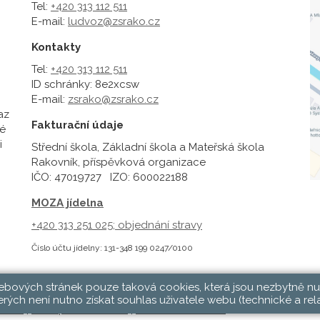
Tel:
+420 313 112 511
E-mail:
ludvoz@zsrako.cz
Kontakty
Tel:
+420 313 112 511
ID schránky: 8e2xcsw
E-mail:
zsrako@zsrako.cz
az
Fakturační údaje
é
i
Střední škola, Základní škola a Mateřská škola
Rakovník, příspěvková organizace
IČO: 47019727 IZO: 600022188
MOZA jídelna
+420 313 251 025;
objednání stravy
Číslo účtu jídelny: 131-348 199 0247/0100
webových stránek pouze taková cookies, která jsou nezbytně nu
rých není nutno získat souhlas uživatele webu (technické a rel
hlásit
|
Přístupnost stránek
|
Pravidla COOKIES