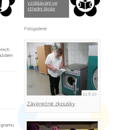
vzdělávání ve
střední škole
Fotogalerie
vních
 každém
22.6.20
Závěrečné zkoušky
rogramu