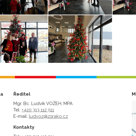
la
Ředitel
M
Mgr. Bc. Ludvík VOŽEH, MPA
Tel:
+420 313 112 511
E-mail:
ludvoz@zsrako.cz
Kontakty