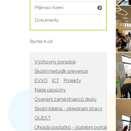
Přijímací řízení
Dokumenty
Rychle k cíli
Výchovný poradce
Školní metodik prevence
EVVO
ICT
Projekty
Naše úspěchy
Ocenění zaměstnanců školy
Školní jídelna - objednání stravy
QUEST
Úhrada poplatků - platební portál