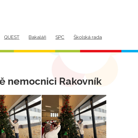
QUEST
Bakaláři
SPC
Školská rada
ě nemocnici Rakovník