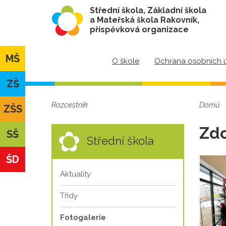
Střední škola, Základní škola
a Mateřská škola Rakovník,
příspěvková organizace
MŠ
O škole
Ochrana osobních 
ZŠ
Rozcestník
Domů
ZŠS
Zdo
SŠ
Střední škola
ŠD
Aktuality
Třídy
Fotogalerie