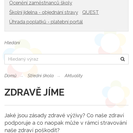
Ocenění zaměstnanců školy
Školní jídelna - objednání stravy
QUEST
Úhrada poplatků - platební portál
Hledání
Hledat
Domů
Střední škola
Aktuality
ZDRAVĚ JÍME
Jaké jsou zásady zdravé výživy? Co naše zdraví
podporuje a co naopak může v rámci stravování
naše zdraví poškodit?