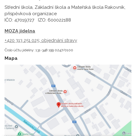
Střední škola, Základní škola a Mateřská škola Rakovník,
příspěvková organizace
IČO: 47019727 IZO: 600022188
MOZA jídelna
+420 313 251 025;
objednání stravy
Číslo účtu jídelny: 131-348 199 0247/0100
Mapa