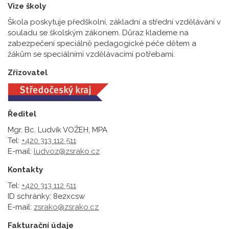
Vize školy
Škola poskytuje předškolní, základní a střední vzdělávání v
souladu se školským zákonem. Důraz klademe na
zabezpečení speciálně pedagogické péče dětem a
žákům se speciálními vzdělávacími potřebami.
Zřizovatel
Ředitel
Mgr. Bc. Ludvík VOŽEH, MPA
Tel:
+420 313 112 511
E-mail:
ludvoz@zsrako.cz
Kontakty
Tel:
+420 313 112 511
ID schránky: 8e2xcsw
E-mail:
zsrako@zsrako.cz
Fakturační údaje