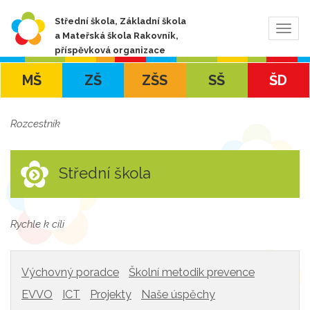
Střední škola, Základní škola
Zobra
a Mateřská škola Rakovník,
navig
příspěvková organizace
MŠ
ZŠ
ZŠS
SŠ
ŠD
Rozcestník
Střední škola
Rychle k cíli
Výchovný poradce
Školní metodik prevence
EVVO
ICT
Projekty
Naše úspěchy