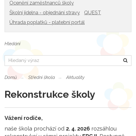
Ocenění zaměstnanců školy
Školní jídelna - objednání stravy
QUEST
Úhrada poplatků - platební portál
Hledání
Hledat
Domů
Střední škola
Aktuality
Rekonstrukce školy
Vážení rodiče,
naše škola prochází od
2. 4. 2026
rozsáhlou