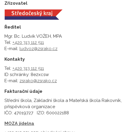
Zřizovatel
Ředitel
Mgr. Bc. Ludvík VOŽEH, MPA
Tel:
+420 313 112 511
E-mail:
ludvoz@zsrako.cz
Kontakty
Tel:
+420 313 112 511
ID schránky: 8e2xcsw
E-mail:
zsrako@zsrako.cz
Fakturační údaje
Střední škola, Základní škola a Mateřská škola Rakovník,
příspěvková organizace
IČO: 47019727 IZO: 600022188
MOZA jídelna