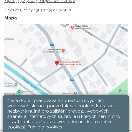
+420 313 251 025;
objednání stravy
Číslo účtu jídelny: 131-348 199 0247/0100
Mapa
Naše škola zpracovává v souvislosti s využitím
webových stránek pouze taková cookies, která jsou
nezbytně nutná pro zajištění provozu webových
stránek a internetových služeb, a u kterých není nutno
získat souhlas uživatele webu (technické a relační
cookies).
Pravidla cookies