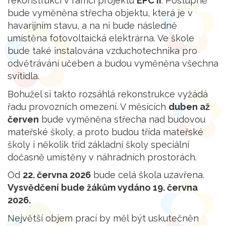
rekonstrukcí v rámci projektu
EPC II
. Postupně
bude vyměněna střecha objektu, která je v
havarijním stavu, a na ni bude následně
umístěna fotovoltaická elektrárna. Ve škole
bude také instalována vzduchotechnika pro
odvětrávání učeben a budou vyměněna všechna
svítidla.
Bohužel si takto rozsáhlá rekonstrukce vyžádá
řadu provozních omezení. V měsících
duben až
červen
bude vyměněna střecha nad budovou
mateřské školy, a proto budou třída mateřské
školy i několik tříd základní školy speciální
dočasně umístěny v náhradních prostorách.
Od
22. června 2026
bude celá škola uzavřena.
Vysvědčení bude žákům vydáno 19. června
2026.
Největší objem prací by měl být uskutečněn