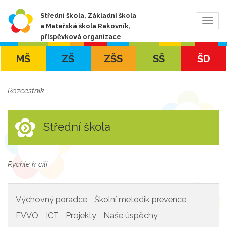
Střední škola, Základní škola
Zobra
a Mateřská škola Rakovník,
navig
příspěvková organizace
MŠ
ZŠ
ZŠS
SŠ
ŠD
Rozcestník
Střední škola
Rychle k cíli
Výchovný poradce
Školní metodik prevence
EVVO
ICT
Projekty
Naše úspěchy