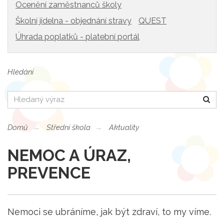
Ocenění zaměstnanců školy
Školní jídelna - objednání stravy
QUEST
Úhrada poplatků - platební portál
Hledání
Hledat
Domů
Střední škola
Aktuality
NEMOC A ÚRAZ,
PREVENCE
Nemoci se ubráníme, jak být zdraví, to my víme.