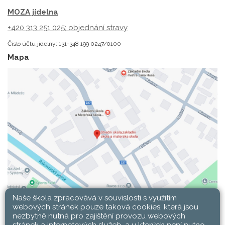
MOZA jídelna
+420 313 251 025;
objednání stravy
Číslo účtu jídelny: 131-348 199 0247/0100
Mapa
Naše škola zpracovává v souvislosti s využitím
webových stránek pouze taková cookies, která jsou
nezbytně nutná pro zajištění provozu webových