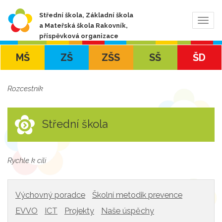
Střední škola, Základní škola
Zobra
a Mateřská škola Rakovník,
navig
příspěvková organizace
MŠ
ZŠ
ZŠS
SŠ
ŠD
Rozcestník
Střední škola
Rychle k cíli
Výchovný poradce
Školní metodik prevence
EVVO
ICT
Projekty
Naše úspěchy