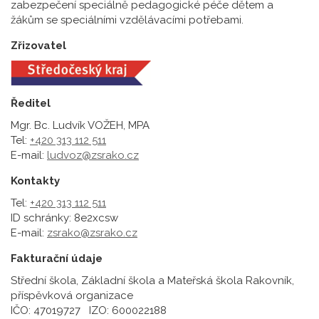
zabezpečení speciálně pedagogické péče dětem a
žákům se speciálními vzdělávacími potřebami.
Zřizovatel
Ředitel
Mgr. Bc. Ludvík VOŽEH, MPA
Tel:
+420 313 112 511
E-mail:
ludvoz@zsrako.cz
Kontakty
Tel:
+420 313 112 511
ID schránky: 8e2xcsw
E-mail:
zsrako@zsrako.cz
Fakturační údaje
Střední škola, Základní škola a Mateřská škola Rakovník,
příspěvková organizace
IČO: 47019727 IZO: 600022188