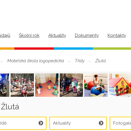
údajů
Školní rok
Aktuality
Dokumenty
Kontakty
Mateřská škola logopedická
Třídy
Žlutá
Žlutá
řídě
Aktuality
Fotogale