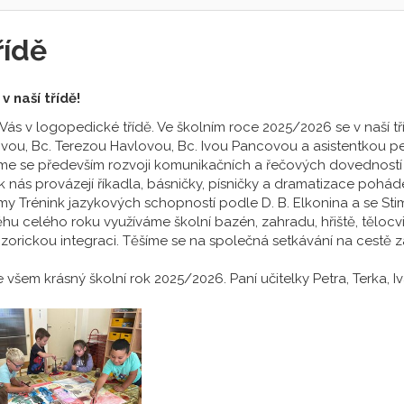
řídě
 v naší třídě!
Vás v logopedické třídě. Ve školním roce 2025/2026 se v naší tř
vou, Bc. Terezou Havlovou, Bc. Ivou Pancovou a asistentkou 
e se především rozvoji komunikačních a řečových dovedností a
k nás provázejí říkadla, básničky, písničky a dramatizace pohád
y Trénink jazykových schopností podle D. B. Elkonina a se S
hu celého roku využíváme školní bazén, zahradu, hřiště, tělocvi
zorickou integraci. Těšíme se na společná setkávání na cestě 
 všem krásný školní rok 2025/2026. Paní učitelky Petra, Terka, Iv