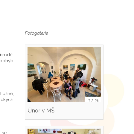
Fotogalerie
řírodě,
 pohyb,
 Lužné,
rických
13.2.26
Únor v MŠ
á se