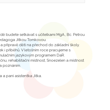
ídě budete setkávat s učitelkami MgA., Bc. Petrou
pedagoga Jitkou Tomkovou.
 přípravě dětí na přechod do základní školy.
ek i příběhů. V letošním roce pracujeme s
timulačním jazykovým programem DaR.
čnu, rehabilitační místnost, Snoezelen a místnost
za poznáním.
a a paní asistentka Jitka.