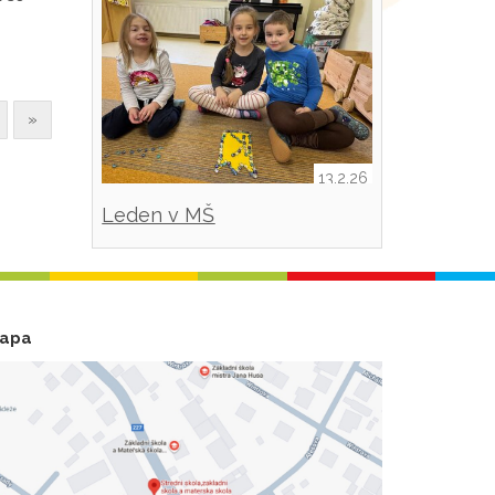
»
13.2.26
Leden v MŠ
apa