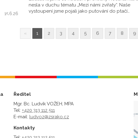
nesla v duchu tématu „Mezi námi zvířaty“. Naše
vystoupení jsme pojali jako putování do ptačí…
15.6.26
«
1
2
3
4
5
6
7
8
9
la
Ředitel
M
Mgr. Bc. Ludvík VOŽEH, MPA
Tel:
+420 313 112 511
E-mail:
ludvoz@zsrako.cz
Kontakty
Tel:
+420 313 112 511