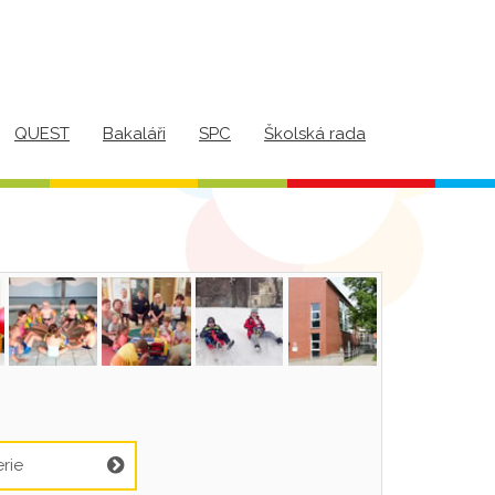
QUEST
Bakaláři
SPC
Školská rada
rie