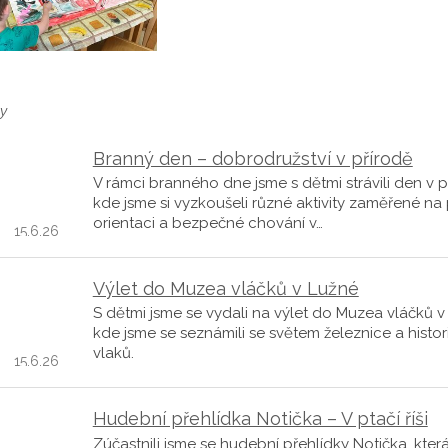
y
Branný den – dobrodružství v přírodě
V rámci branného dne jsme s dětmi strávili den v p
kde jsme si vyzkoušeli různé aktivity zaměřené na
orientaci a bezpečné chování v…
15.6.26
Výlet do Muzea vláčků v Lužné
S dětmi jsme se vydali na výlet do Muzea vláčků v
kde jsme se seznámili se světem železnice a histo
vlaků.
15.6.26
Hudební přehlídka Notička – V ptačí říši
Zúčastnili jsme se hudební přehlídky Notička, kter