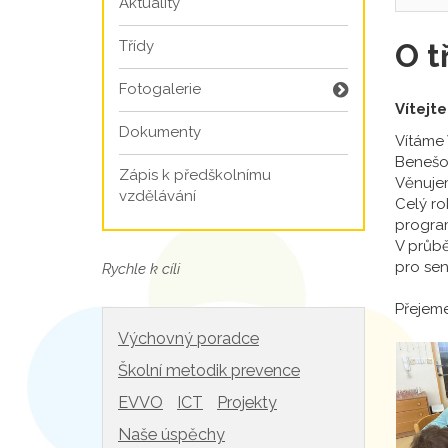
Aktuality
Třídy
O t
Fotogalerie
Vítejte
Dokumenty
Vítáme 
Benešo
Zápis k předškolnímu
Věnujem
vzdělávání
Celý ro
program
V průbě
pro sen
Rychle k cíli
Přejeme
Výchovný poradce
Školní metodik prevence
EVVO
ICT
Projekty
Naše úspěchy