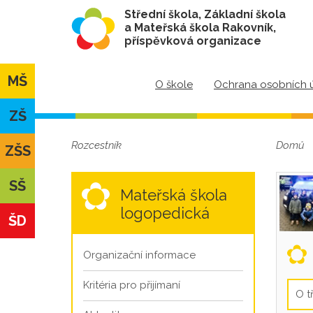
Střední škola, Základní škola
a Mateřská škola Rakovník,
příspěvková organizace
MŠ
O škole
Ochrana osobních 
ZŠ
Rozcestník
Domů
ZŠS
SŠ
Mateřská škola
logopedická
ŠD
Organizační informace
Kritéria pro přijímaní
O t