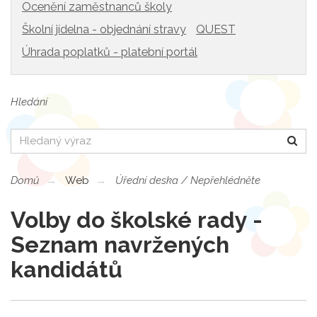
Ocenění zaměstnanců školy
Školní jídelna - objednání stravy
QUEST
Úhrada poplatků - platební portál
Hledání
Hledat
Domů
Web
Úřední deska / Nepřehlédněte
Volby do školské rady -
Seznam navržených
kandidátů