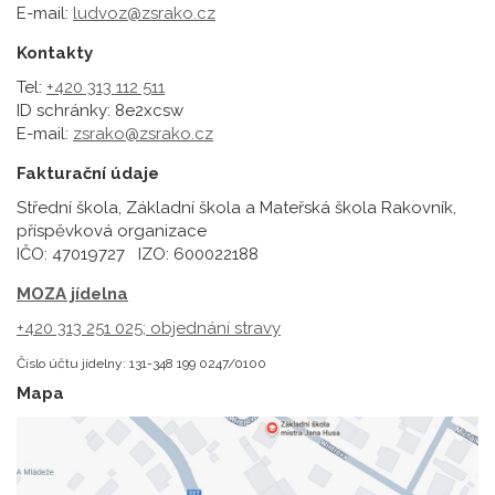
E-mail:
ludvoz@zsrako.cz
Kontakty
Tel:
+420 313 112 511
ID schránky: 8e2xcsw
E-mail:
zsrako@zsrako.cz
Fakturační údaje
Střední škola, Základní škola a Mateřská škola Rakovník,
příspěvková organizace
IČO: 47019727 IZO: 600022188
MOZA jídelna
+420 313 251 025;
objednání stravy
Číslo účtu jídelny: 131-348 199 0247/0100
Mapa