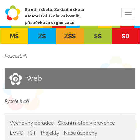
Střední škola, Základní škola
Zobra
a Mateřská škola Rakovník,
navig
příspěvková organizace
MŠ
ZŠ
ZŠS
SŠ
ŠD
Rozcestník
Web
Rychle k cíli
Výchovný poradce
Školní metodik prevence
EVVO
ICT
Projekty
Naše úspěchy