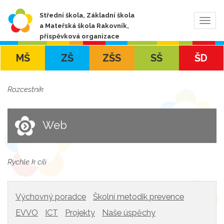
Střední škola, Základní škola
Zobra
a Mateřská škola Rakovník,
navig
příspěvková organizace
MŠ
ZŠ
ZŠS
SŠ
ŠD
Rozcestník
Web
Rychle k cíli
Výchovný poradce
Školní metodik prevence
EVVO
ICT
Projekty
Naše úspěchy