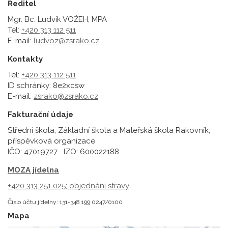
Ředitel
Mgr. Bc. Ludvík VOŽEH, MPA
Tel:
+420 313 112 511
E-mail:
ludvoz@zsrako.cz
Kontakty
Tel:
+420 313 112 511
ID schránky: 8e2xcsw
E-mail:
zsrako@zsrako.cz
Fakturační údaje
Střední škola, Základní škola a Mateřská škola Rakovník,
příspěvková organizace
IČO: 47019727 IZO: 600022188
MOZA jídelna
+420 313 251 025;
objednání stravy
Číslo účtu jídelny: 131-348 199 0247/0100
Mapa