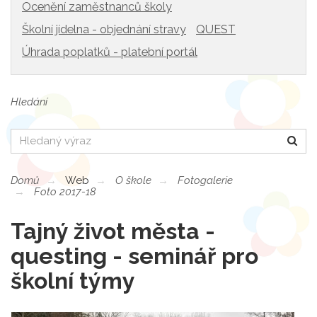
Ocenění zaměstnanců školy
Školní jídelna - objednání stravy
QUEST
Úhrada poplatků - platební portál
Hledání
Hledat
Domů
Web
O škole
Fotogalerie
Foto 2017-18
Tajný život města -
questing - seminář pro
školní týmy