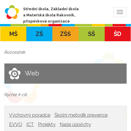
Střední škola, Základní škola
Zobra
a Mateřská škola Rakovník,
navig
příspěvková organizace
MŠ
ZŠ
ZŠS
SŠ
ŠD
Rozcestník
Web
Rychle k cíli
Výchovný poradce
Školní metodik prevence
EVVO
ICT
Projekty
Naše úspěchy