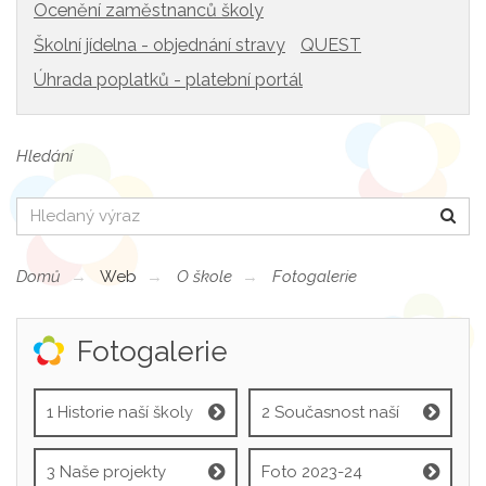
Ocenění zaměstnanců školy
Školní jídelna - objednání stravy
QUEST
Úhrada poplatků - platební portál
Hledání
Hledat
Domů
Web
O škole
Fotogalerie
Fotogalerie
1 Historie naší školy
2 Současnost naší
školy
3 Naše projekty
Foto 2023-24