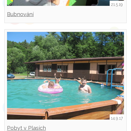
21.5.19
Bubnování
14.9.17
Pobyt v Plasích