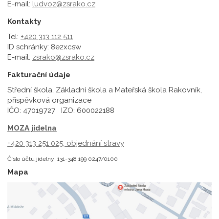
E-mail:
ludvoz@zsrako.cz
Kontakty
Tel:
+420 313 112 511
ID schránky: 8e2xcsw
E-mail:
zsrako@zsrako.cz
Fakturační údaje
Střední škola, Základní škola a Mateřská škola Rakovník,
příspěvková organizace
IČO: 47019727 IZO: 600022188
MOZA jídelna
+420 313 251 025;
objednání stravy
Číslo účtu jídelny: 131-348 199 0247/0100
Mapa