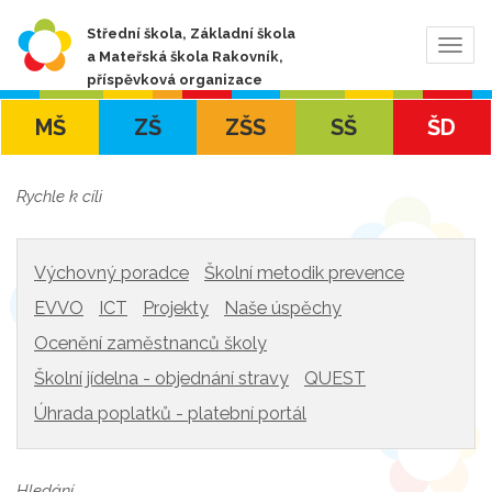
Střední škola, Základní škola
Zobra
a Mateřská škola Rakovník,
navig
příspěvková organizace
MŠ
ZŠ
ZŠS
SŠ
ŠD
Rychle k cíli
Výchovný poradce
Školní metodik prevence
EVVO
ICT
Projekty
Naše úspěchy
Ocenění zaměstnanců školy
Školní jídelna - objednání stravy
QUEST
Úhrada poplatků - platební portál
Hledání