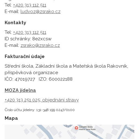
Tel:
+420 313 112 511
E-mail:
ludvoz@zsrako.cz
Kontakty
Tel:
+420 313 112 511
ID schránky: 8e2xcsw
E-mail:
zsrako@zsrako.cz
Fakturační údaje
Střední škola, Základní škola a Mateřská škola Rakovník,
příspěvková organizace
IČO: 47019727 IZO: 600022188
MOZA jídelna
+420 313 251 025;
objednání stravy
Číslo účtu jídelny: 131-348 199 0247/0100
Mapa