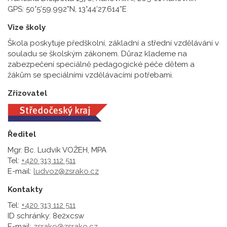
GPS: 50°5’59.992”N, 13°44’27.614”E
Vize školy
Škola poskytuje předškolní, základní a střední vzdělávání v
souladu se školským zákonem. Důraz klademe na
zabezpečení speciálně pedagogické péče dětem a
žákům se speciálními vzdělávacími potřebami.
Zřizovatel
Ředitel
Mgr. Bc. Ludvík VOŽEH, MPA
Tel:
+420 313 112 511
E-mail:
ludvoz@zsrako.cz
Kontakty
Tel:
+420 313 112 511
ID schránky: 8e2xcsw
E-mail:
zsrako@zsrako.cz