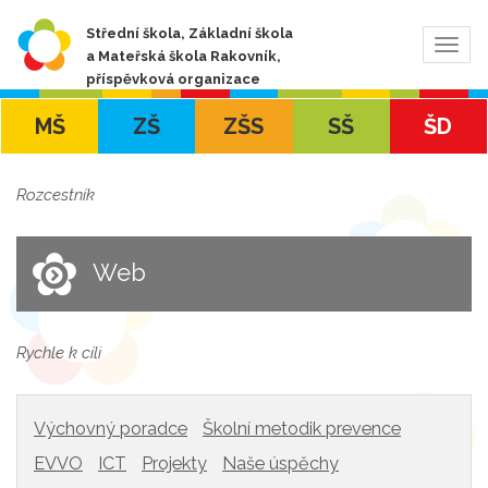
Střední škola, Základní škola
Zobra
a Mateřská škola Rakovník,
navig
příspěvková organizace
MŠ
ZŠ
ZŠS
SŠ
ŠD
Rozcestník
Web
Rychle k cíli
Výchovný poradce
Školní metodik prevence
EVVO
ICT
Projekty
Naše úspěchy