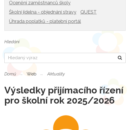
Ocenění zaměstnanců školy
Školní jídelna - objednání stravy
QUEST
Úhrada poplatků - platební portál
Hledání
Hledat
Domů
Web
Aktuality
Výsledky přijímacího řízení
pro školní rok 2025/2026