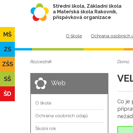
Střední škola, Základní škola
a Mateřská škola Rakovník,
příspěvková organizace
MŠ
O škole
Ochrana osobních 
ZŠ
Rozcestník
Domů
ZŠS
VE
SŠ
Web
ŠD
Co je 
O škole
připra
Ochrana osobních údajů
nežádo
Školní rok