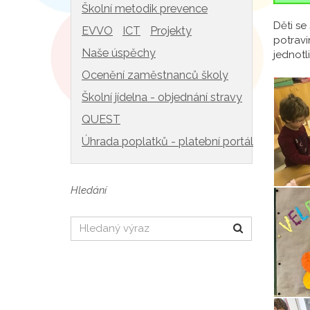
Školní metodik prevence
Děti se
EVVO
ICT
Projekty
potravi
Naše úspěchy
jednotli
Ocenění zaměstnanců školy
Školní jídelna - objednání stravy
QUEST
Úhrada poplatků - platební portál
Hledání
Hledat