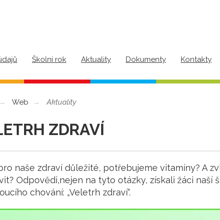
údajů
Školní rok
Aktuality
Dokumenty
Kontakty
Web
Aktuality
LETRH ZDRAVÍ
pro naše zdraví důležité, potřebujeme vitamíny? A 
vit? Odpovědi,nejen na tyto otázky, získali žáci naší
ucího chování: „Veletrh zdraví“.