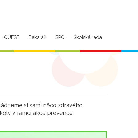
QUEST
Bakaláři
SPC
Školská rada
zvládneme si sami něco zdravého
 školy v rámci akce prevence