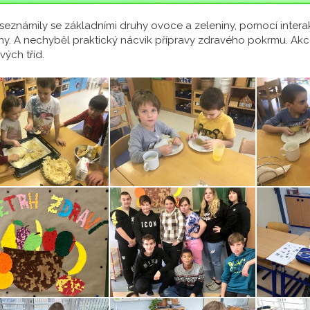
 seznámily se základními druhy ovoce a zeleniny, pomocí inter
ny. A nechyběl praktický nácvik přípravy zdravého pokrmu. Akc
vých tříd.