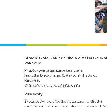
Střední škola, Základní škola a Mateřská ško
Rakovník
Příspěvková organizace se sídlem:
Františka Dielpolta 1576, Rakovník II, 269 01
Rakovník
GPS: 50°5’59.992”N, 13°44’27.614”E
Vize školy
Škola poskytuje předškolní, základní a střední
vzdělávání v souladu se školským zákonem. Důr