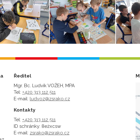
la
Ředitel
M
Mgr. Bc. Ludvík VOŽEH, MPA
Tel:
+420 313 112 511
E-mail:
ludvoz@zsrako.cz
Kontakty
Tel:
+420 313 112 511
ID schránky: 8e2xcsw
E-mail:
zsrako@zsrako.cz
az