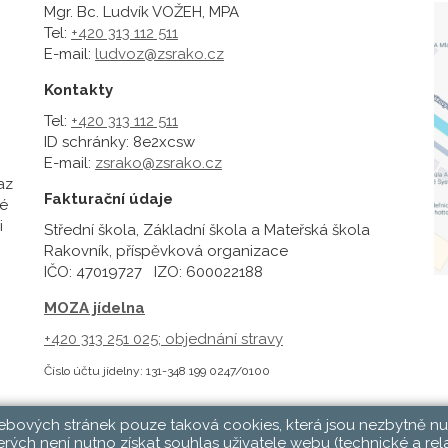
Mgr. Bc. Ludvík VOŽEH, MPA
Tel:
+420 313 112 511
E-mail:
ludvoz@zsrako.cz
Kontakty
Tel:
+420 313 112 511
ID schránky: 8e2xcsw
E-mail:
zsrako@zsrako.cz
az
Fakturační údaje
é
i
Střední škola, Základní škola a Mateřská škola
Rakovník, příspěvková organizace
IČO: 47019727 IZO: 600022188
MOZA jídelna
+420 313 251 025;
objednání stravy
Číslo účtu jídelny: 131-348 199 0247/0100
webových stránek pouze taková cookies, která jsou nezbytně nu
rých není nutno získat souhlas uživatele webu (technické a rel