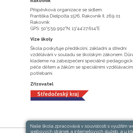
Rakovník
Příspěvková organizace se sídlem:
Františka Dielpolta 1576, Rakovník II, 269 01
Rakovník
GPS: 50°5’59.992”N, 13°44’27.614”E
Vize školy
Škola poskytuje předškolní, základní a střední
vzdělávání v souladu se školským zákonem. Důr
klademe na zabezpečení speciálně pedagogick
péče dětem a žákům se speciálními vzdělávacím
potřebami.
Zřizovatel
Naše škola zpracovává v souvislosti s využitím 
webových stránek a internetových služeb, a u kte