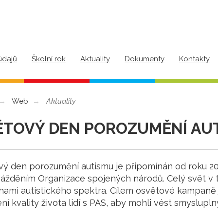
údajů
Školní rok
Aktuality
Dokumenty
Kontakty
Web
Aktuality
ĚTOVÝ DEN POROZUMĚNÍ AU
vý den porozumění autismu je připomínán od roku 2
ážděním Organizace spojených národů. Celý svět v t
hami autistického spektra. Cílem osvětové kampaně 
ní kvality života lidí s PAS, aby mohli vést smyslupl