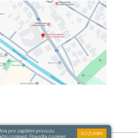
tná pro zajištění provozu
ROZUMÍM
ační cookies).
Pravidla cookies