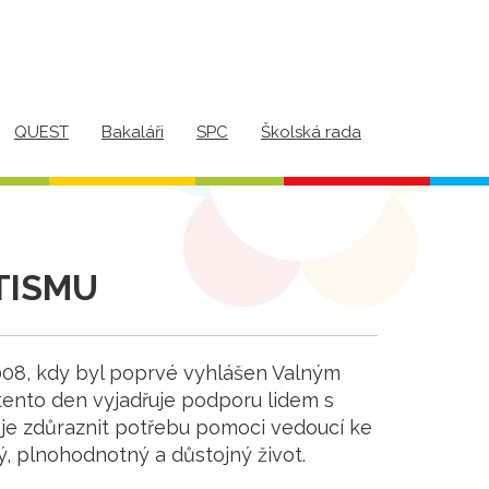
QUEST
Bakaláři
SPC
Školská rada
TISMU
008, kdy byl poprvé vyhlášen Valným
ento den vyjadřuje podporu lidem s
je zdůraznit potřebu pomoci vedoucí ke
ný, plnohodnotný a důstojný život.