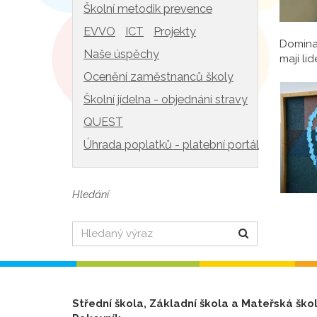
Školní metodik prevence
EVVO
ICT
Projekty
Dominan
Naše úspěchy
mají li
Ocenění zaměstnanců školy
Školní jídelna - objednání stravy
QUEST
Úhrada poplatků - platební portál
Hledání
Hledat
Střední škola, Základní škola a Mateřská ško