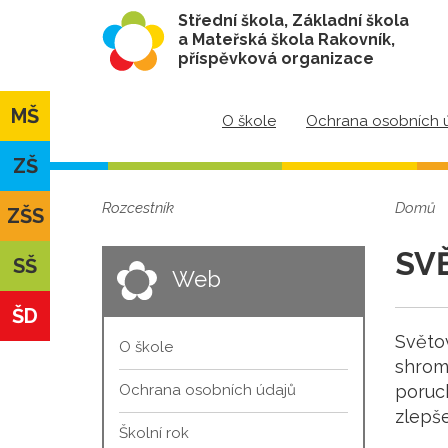
Střední škola, Základní škola
a Mateřská škola Rakovník,
příspěvková organizace
MŠ
O škole
Ochrana osobních 
ZŠ
Rozcestník
Domů
ZŠS
SV
SŠ
Web
ŠD
Světo
O škole
shrom
Ochrana osobních údajů
poruc
zlepše
Školní rok