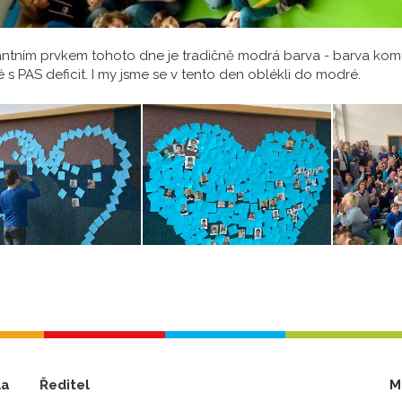
tním prvkem tohoto dne je tradičně modrá barva - barva komun
dé s PAS deficit. I my jsme se v tento den oblékli do modré.
la
Ředitel
M