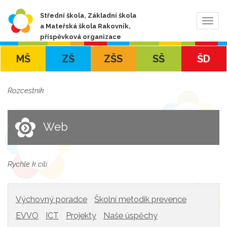
Střední škola, Základní škola
Zobra
a Mateřská škola Rakovník,
navig
příspěvková organizace
MŠ
ZŠ
ZŠS
SŠ
ŠD
Rozcestník
Web
Rychle k cíli
Výchovný poradce
Školní metodik prevence
EVVO
ICT
Projekty
Naše úspěchy