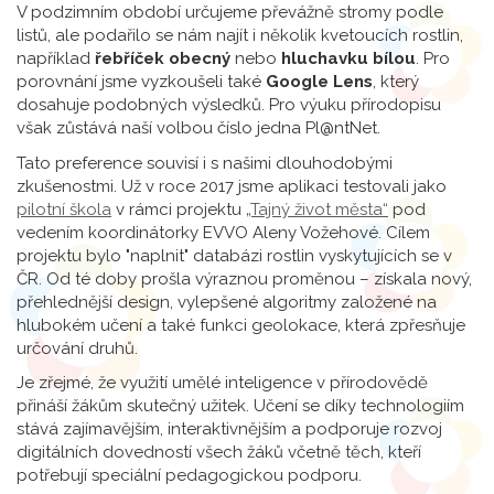
V podzimním období určujeme převážně stromy podle
listů, ale podařilo se nám najít i několik kvetoucích rostlin,
například
řebříček obecný
nebo
hluchavku bílou
. Pro
porovnání jsme vyzkoušeli také
Google Lens
, který
dosahuje podobných výsledků. Pro výuku přírodopisu
však zůstává naší volbou číslo jedna Pl@ntNet.
Tato preference souvisí i s našimi dlouhodobými
zkušenostmi. Už v roce 2017 jsme aplikaci testovali jako
pilotní škola
v rámci projektu
„Tajný život města“
pod
vedením koordinátorky EVVO Aleny Vožehové. Cílem
projektu bylo "naplnit" databázi rostlin vyskytujících se v
ČR. Od té doby prošla výraznou proměnou – získala nový,
přehlednější design, vylepšené algoritmy založené na
hlubokém učení a také funkci geolokace, která zpřesňuje
určování druhů.
Je zřejmé, že využití umělé inteligence v přírodovědě
přináší žákům skutečný užitek. Učení se díky technologiím
stává zajímavějším, interaktivnějším a podporuje rozvoj
digitálních dovedností všech žáků včetně těch, kteří
potřebují speciální pedagogickou podporu.