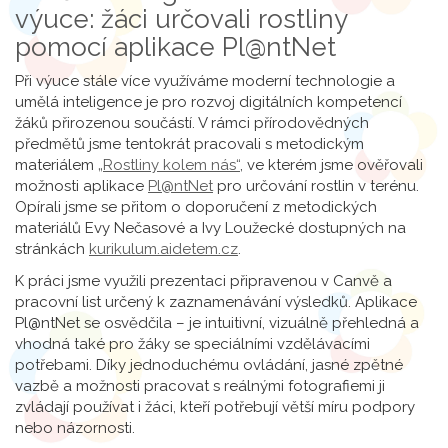
výuce: žáci určovali rostliny
pomocí aplikace Pl@ntNet
Při výuce stále více využíváme moderní technologie a
umělá inteligence je pro rozvoj digitálních kompetencí
žáků přirozenou součástí. V rámci přírodovědných
předmětů jsme tentokrát pracovali s metodickým
materiálem
„Rostliny kolem nás“
, ve kterém jsme ověřovali
možnosti aplikace
Pl@ntNet
pro určování rostlin v terénu.
Opírali jsme se přitom o doporučení z metodických
materiálů Evy Nečasové a Ivy Loužecké dostupných na
stránkách
kurikulum.aidetem.cz
.
K práci jsme využili prezentaci připravenou v Canvě a
pracovní list určený k zaznamenávání výsledků. Aplikace
Pl@ntNet se osvědčila – je intuitivní, vizuálně přehledná a
vhodná také pro žáky se speciálními vzdělávacími
potřebami. Díky jednoduchému ovládání, jasné zpětné
vazbě a možnosti pracovat s reálnými fotografiemi ji
zvládají používat i žáci, kteří potřebují větší míru podpory
nebo názornosti.