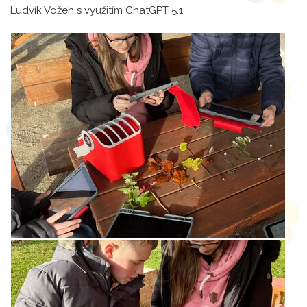
Ludvík Vožeh s využitím ChatGPT 5.1