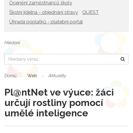
Ocenění zaměstnanců školy
Školní jídelna - objednání stravy
QUEST
Úhrada poplatků - platební portál
Hledání
Hledat
Domů
Web
Aktuality
Pl@ntNet ve výuce: žáci
určují rostliny pomocí
umělé inteligence