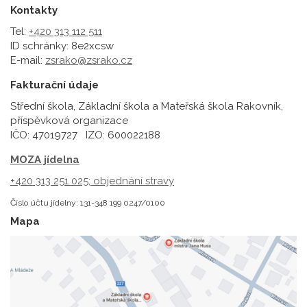
Kontakty
Tel:
+420 313 112 511
ID schránky: 8e2xcsw
E-mail:
zsrako@zsrako.cz
Fakturační údaje
Střední škola, Základní škola a Mateřská škola Rakovník,
příspěvková organizace
IČO: 47019727 IZO: 600022188
MOZA jídelna
+420 313 251 025;
objednání stravy
Číslo účtu jídelny: 131-348 199 0247/0100
Mapa