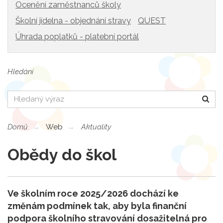
Ocenění zaměstnanců školy
Školní jídelna - objednání stravy
QUEST
Úhrada poplatků - platební portál
Hledání
Hledat
Domů
Web
Aktuality
Obědy do škol
Ve školním roce 2025/2026 dochází ke
změnám podmínek tak, aby byla finanční
podpora školního stravování dosažitelná pro