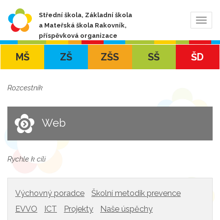
Střední škola, Základní škola
Zobra
a Mateřská škola Rakovník,
navig
příspěvková organizace
MŠ
ZŠ
ZŠS
SŠ
ŠD
Rozcestník
Web
Rychle k cíli
Výchovný poradce
Školní metodik prevence
EVVO
ICT
Projekty
Naše úspěchy