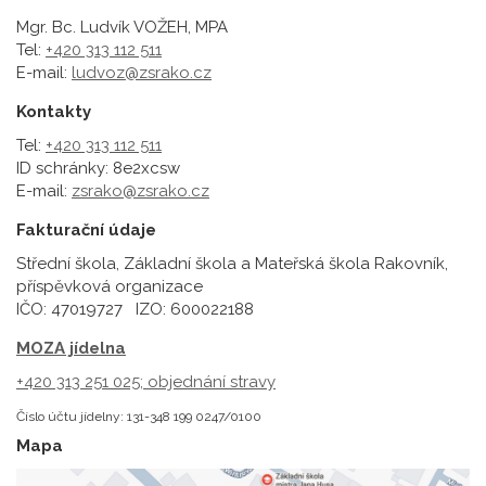
Mgr. Bc. Ludvík VOŽEH, MPA
Tel:
+420 313 112 511
E-mail:
ludvoz@zsrako.cz
Kontakty
Tel:
+420 313 112 511
ID schránky: 8e2xcsw
E-mail:
zsrako@zsrako.cz
Fakturační údaje
Střední škola, Základní škola a Mateřská škola Rakovník,
příspěvková organizace
IČO: 47019727 IZO: 600022188
MOZA jídelna
+420 313 251 025;
objednání stravy
Číslo účtu jídelny: 131-348 199 0247/0100
Mapa