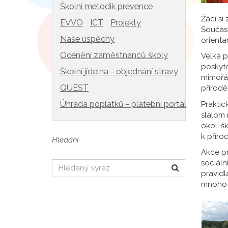
Školní metodik prevence
Žáci si
EVVO
ICT
Projekty
Součás
Naše úspěchy
orienta
Ocenění zaměstnanců školy
Velká p
poskyto
Školní jídelna - objednání stravy
mimořád
QUEST
přírodě
Úhrada poplatků - platební portál
Praktic
slalom 
okolí š
k příro
Hledání
Akce pr
sociáln
Hledat
pravidl
mnoho s