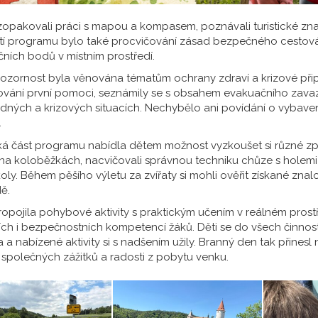
 zopakovali práci s mapou a kompasem, poznávali turistické značk
tí programu bylo také procvičování zásad bezpečného cestov
čních bodů v místním prostředí.
ozornost byla věnována tématům ochrany zdraví a krizové připr
vání první pomoci, seznámily se s obsahem evakuačního zavaz
ných a krizových situacích. Nechybělo ani povídání o vybaven
.
ká část programu nabídla dětem možnost vyzkoušet si různé zp
na koloběžkách, nacvičovali správnou techniku chůze s holemi 
koly. Během pěšího výletu za zvířaty si mohli ověřit získané znal
dě.
opojila pohybové aktivity s praktickým učením v reálném prostře
ích i bezpečnostních kompetencí žáků. Děti se do všech činnos
a a nabízené aktivity si s nadšením užily. Branný den tak přines
polečných zážitků a radosti z pobytu venku.