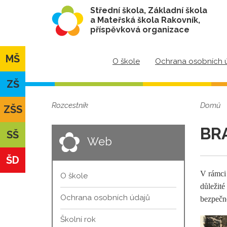
Střední škola, Základní škola
a Mateřská škola Rakovník,
příspěvková organizace
MŠ
O škole
Ochrana osobních 
ZŠ
Rozcestník
Domů
ZŠS
BR
SŠ
Web
ŠD
V rámci
O škole
důležité
Ochrana osobních údajů
bezpečn
Školní rok