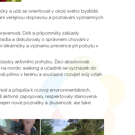
y a učili se orientovat v okolí svého bydliště.
ání veřejnou dopravou a poznávání významných
avenosti. Děti si připomněly základy
adla a diskutovaly o správném chování v
í lékárničky a významu prevence při pobytu v
ůsoby aktivního pohybu. Žáci absolvovali
na nordic walking a účastnili se vycházek do
osti přímo v terénu a současně rozvíjet svůj vztah
dí a přispěla k rozvoji environmentálních,
tí aktivně zapojovaly, respektovaly stanovená
l nejen nové poznatky a zkušenosti, ale také