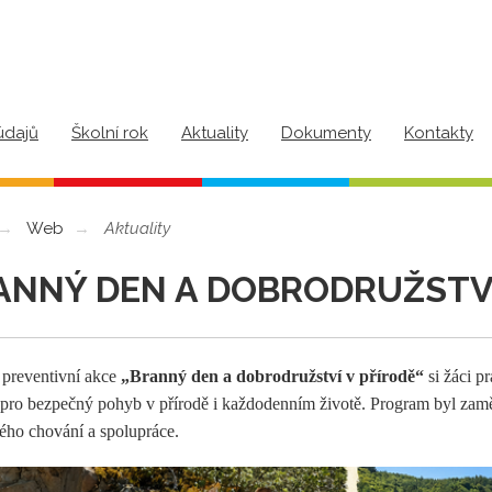
údajů
Školní rok
Aktuality
Dokumenty
Kontakty
Web
Aktuality
ANNÝ DEN A DOBRODRUŽSTVÍ
 preventivní akce
„Branný den a dobrodružství v přírodě“
si žáci p
 pro bezpečný pohyb v přírodě i každodenním životě. Program byl zaměř
ého chování a spolupráce.