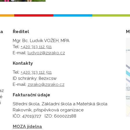
la
Ředitel
M
Mgr. Bc. Ludvík VOŽEH, MPA
Tel:
+420 313 112 511
E-mail:
ludvoz@zsrako.cz
Kontakty
Tel:
+420 313 112 511
ID schránky: 8e2xcsw
E-mail:
zsrako@zsrako.cz
az
Fakturační údaje
é
i
Střední škola, Základní škola a Mateřská škola
Rakovník, příspěvková organizace
IČO: 47019727 IZO: 600022188
MOZA jídelna