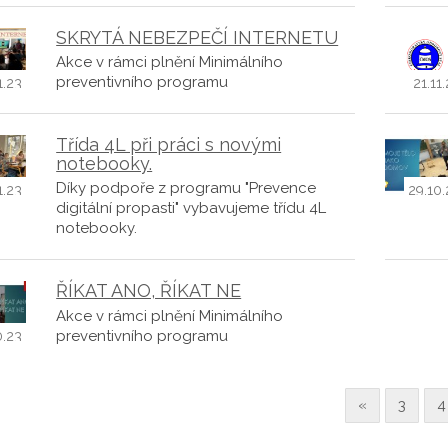
SKRYTÁ NEBEZPEČÍ INTERNETU
Akce v rámci plnění Minimálního
preventivního programu
1.23
21.11
Třída 4L při práci s novými
notebooky.
Díky podpoře z programu "Prevence
1.23
29.10.
digitální propasti" vybavujeme třídu 4L
notebooky.
ŘÍKAT ANO, ŘÍKAT NE
Akce v rámci plnění Minimálního
preventivního programu
0.23
«
3
4