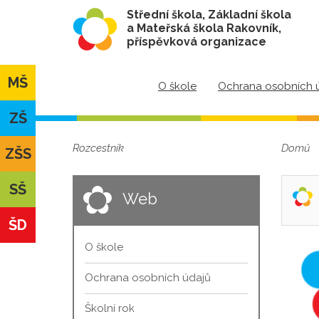
Střední škola, Základní škola
a Mateřská škola Rakovník,
příspěvková organizace
MŠ
O škole
Ochrana osobních 
ZŠ
Rozcestník
Domů
ZŠS
SŠ
Web
ŠD
O škole
Ochrana osobních údajů
Školní rok