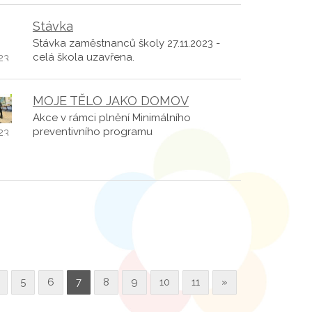
Stávka
Stávka zaměstnanců školy 27.11.2023 -
celá škola uzavřena.
.23
MOJE TĚLO JAKO DOMOV
Akce v rámci plnění Minimálního
preventivního programu
23
5
6
7
8
9
10
11
»