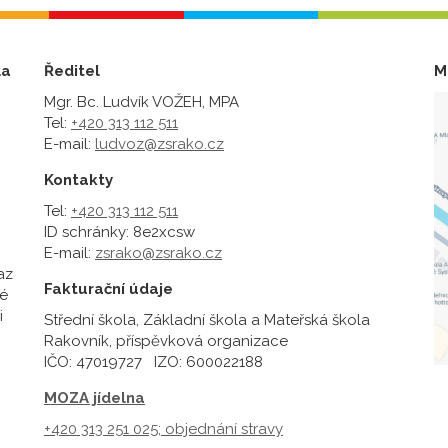
la
Ředitel
M
Mgr. Bc. Ludvík VOŽEH, MPA
Tel:
+420 313 112 511
E-mail:
ludvoz@zsrako.cz
Kontakty
Tel:
+420 313 112 511
ID schránky: 8e2xcsw
E-mail:
zsrako@zsrako.cz
az
Fakturační údaje
é
i
Střední škola, Základní škola a Mateřská škola
Rakovník, příspěvková organizace
IČO: 47019727 IZO: 600022188
MOZA jídelna
+420 313 251 025;
objednání stravy