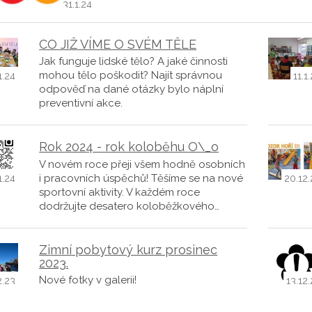
31.1.24
CO JIŽ VÍME O SVÉM TĚLE
Jak funguje lidské tělo? A jaké činnosti
mohou tělo poškodit? Najít správnou
1.24
11.1
odpověď na dané otázky bylo náplní
preventivní akce.
Rok 2024 - rok koloběhu O\_o
V novém roce přeji všem hodně osobních
i pracovních úspěchů! Těšíme se na nové
1.24
20.12.
sportovní aktivity. V každém roce
dodržujte desatero koloběžkového…
Zimní pobytový kurz prosinec
2023.
Nové fotky v galerii!
2.23
13.12