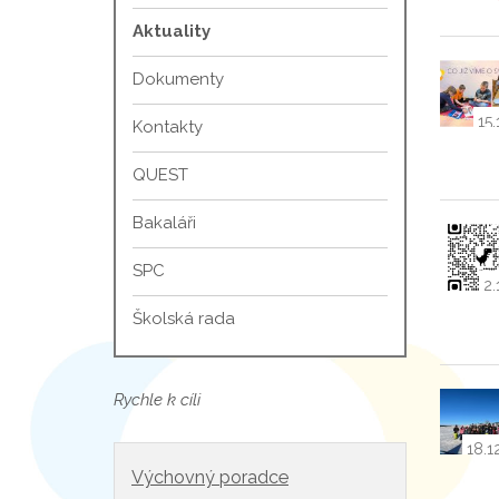
Aktuality
Dokumenty
15.
Kontakty
QUEST
Bakaláři
SPC
2.
Školská rada
Rychle k cíli
18.1
Výchovný poradce