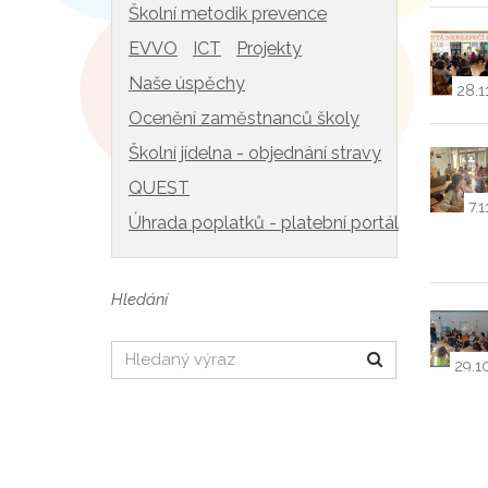
Školní metodik prevence
EVVO
ICT
Projekty
Naše úspěchy
28.1
Ocenění zaměstnanců školy
Školní jídelna - objednání stravy
QUEST
7.1
Úhrada poplatků - platební portál
Hledání
Hledat
29.1