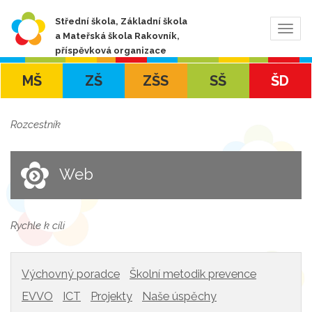
Střední škola, Základní škola
Zobra
a Mateřská škola Rakovník,
navig
příspěvková organizace
MŠ
ZŠ
ZŠS
SŠ
ŠD
Rozcestník
Web
Rychle k cíli
Výchovný poradce
Školní metodik prevence
EVVO
ICT
Projekty
Naše úspěchy