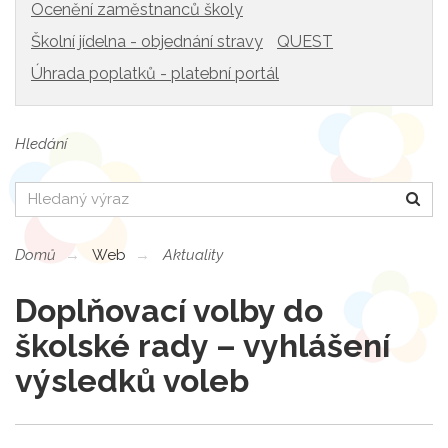
Ocenění zaměstnanců školy
Školní jídelna - objednání stravy
QUEST
Úhrada poplatků - platební portál
Hledání
Hledat
Domů
Web
Aktuality
Doplňovací volby do
školské rady – vyhlášení
výsledků voleb