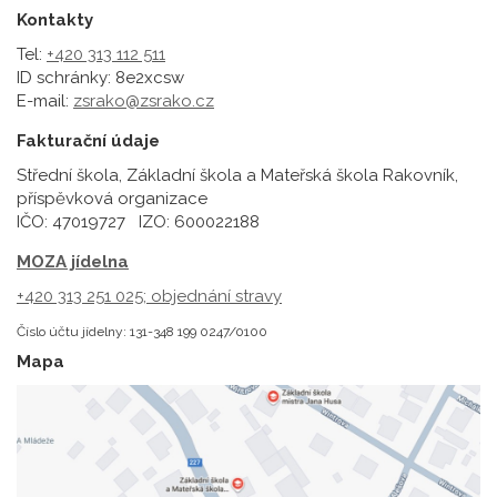
Kontakty
Tel:
+420 313 112 511
ID schránky: 8e2xcsw
E-mail:
zsrako@zsrako.cz
Fakturační údaje
Střední škola, Základní škola a Mateřská škola Rakovník,
příspěvková organizace
IČO: 47019727 IZO: 600022188
MOZA jídelna
+420 313 251 025;
objednání stravy
Číslo účtu jídelny: 131-348 199 0247/0100
Mapa