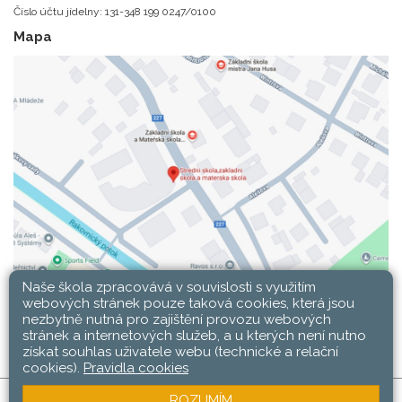
Číslo účtu jídelny: 131-348 199 0247/0100
Mapa
Naše škola zpracovává v souvislosti s využitím
webových stránek pouze taková cookies, která jsou
nezbytně nutná pro zajištění provozu webových
stránek a internetových služeb, a u kterých není nutno
získat souhlas uživatele webu (technické a relační
cookies).
Pravidla cookies
ROZUMÍM
SŠ, ZŠ a MŠ Rakovník © 2026 |
Mapa stránek
|
Web