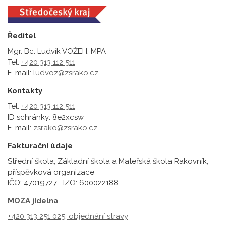
Ředitel
Mgr. Bc. Ludvík VOŽEH, MPA
Tel:
+420 313 112 511
E-mail:
ludvoz@zsrako.cz
Kontakty
Tel:
+420 313 112 511
ID schránky: 8e2xcsw
E-mail:
zsrako@zsrako.cz
Fakturační údaje
Střední škola, Základní škola a Mateřská škola Rakovník,
příspěvková organizace
IČO: 47019727 IZO: 600022188
MOZA jídelna
+420 313 251 025;
objednání stravy