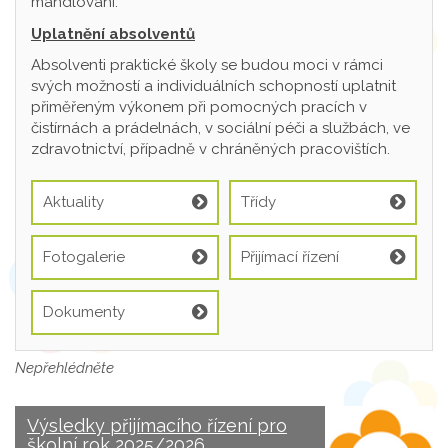
mandlování.
Uplatnění absolventů
Absolventi praktické školy se budou moci v rámci
svých možností a individuálních schopností uplatnit
přiměřeným výkonem při pomocných pracích v
čistírnách a prádelnách, v sociální péči a službách, ve
zdravotnictví, případně v chráněných pracovištích.
Aktuality
Třídy
Fotogalerie
Přijímací řízení
Dokumenty
Nepřehlédněte
Výsledky přijímacího řízení pro
školní rok 2025/2026