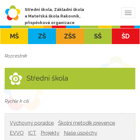
Střední škola, Základní škola
Zobra
a Mateřská škola Rakovník,
navig
příspěvková organizace
MŠ
ZŠ
ZŠS
SŠ
ŠD
Rozcestník
Střední škola
Rychle k cíli
Výchovný poradce
Školní metodik prevence
EVVO
ICT
Projekty
Naše úspěchy