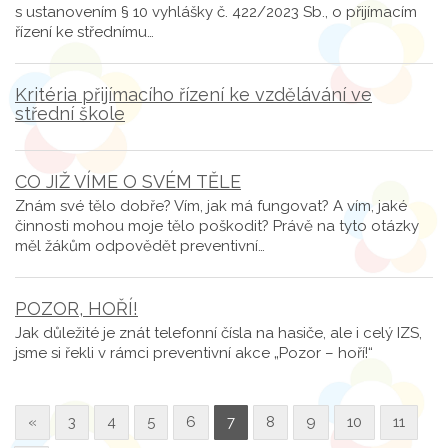
s ustanovením § 10 vyhlášky č. 422/2023 Sb., o přijímacím
řízení ke střednímu…
Kritéria přijímacího řízení ke vzdělávání ve
střední škole
CO JIŽ VÍME O SVÉM TĚLE
Znám své tělo dobře? Vím, jak má fungovat? A vím, jaké
činnosti mohou moje tělo poškodit? Právě na tyto otázky
měl žákům odpovědět preventivní…
POZOR, HOŘÍ!
Jak důležité je znát telefonní čísla na hasiče, ale i celý IZS,
jsme si řekli v rámci preventivní akce „Pozor – hoří!“
«
3
4
5
6
7
8
9
10
11