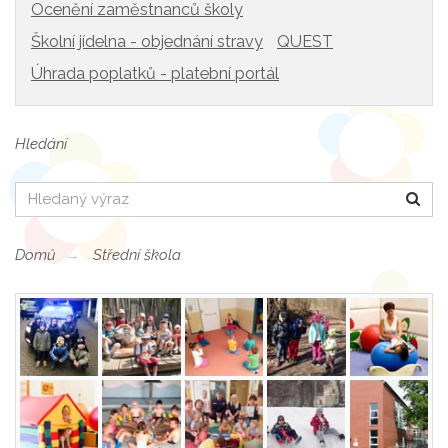
Ocenění zaměstnanců školy
Školní jídelna - objednání stravy
QUEST
Úhrada poplatků - platební portál
Hledání
Hledat
Domů
Střední škola