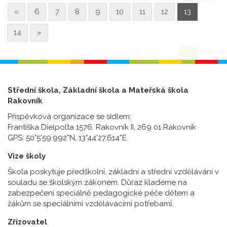
«
6
7
8
9
10
11
12
13
14
»
Střední škola, Základní škola a Mateřská škola
Rakovník
Příspěvková organizace se sídlem:
Františka Dielpolta 1576, Rakovník II, 269 01 Rakovník
GPS: 50°5’59.992”N, 13°44’27.614”E
Vize školy
Škola poskytuje předškolní, základní a střední vzdělávání v
souladu se školským zákonem. Důraz klademe na
zabezpečení speciálně pedagogické péče dětem a
žákům se speciálními vzdělávacími potřebami.
Zřizovatel