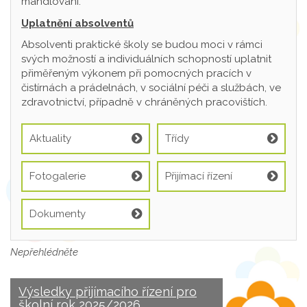
mandlování.
Uplatnění absolventů
Absolventi praktické školy se budou moci v rámci
svých možností a individuálních schopností uplatnit
přiměřeným výkonem při pomocných pracích v
čistírnách a prádelnách, v sociální péči a službách, ve
zdravotnictví, případně v chráněných pracovištích.
Aktuality
Třídy
Fotogalerie
Přijímací řízení
Dokumenty
Nepřehlédněte
Výsledky přijímacího řízení pro
školní rok 2025/2026