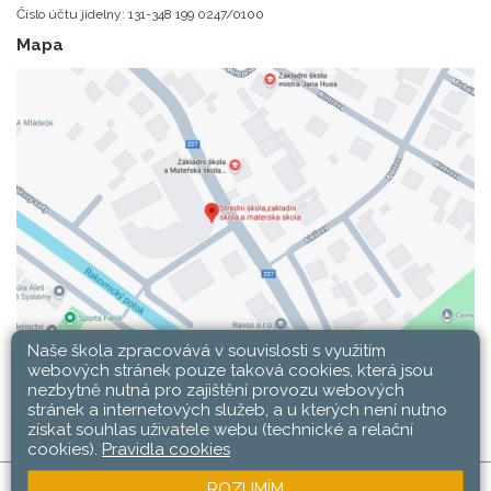
Číslo účtu jídelny: 131-348 199 0247/0100
Mapa
Naše škola zpracovává v souvislosti s využitím
webových stránek pouze taková cookies, která jsou
nezbytně nutná pro zajištění provozu webových
stránek a internetových služeb, a u kterých není nutno
získat souhlas uživatele webu (technické a relační
cookies).
Pravidla cookies
ROZUMÍM
SŠ, ZŠ a MŠ Rakovník © 2026 |
Mapa stránek
|
Web