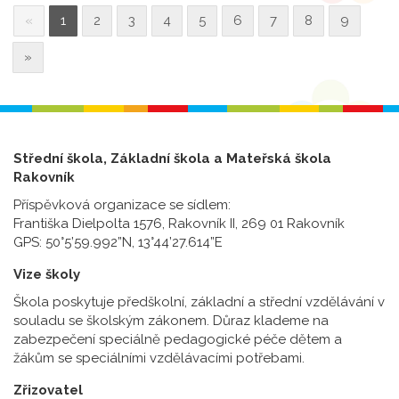
«
1
2
3
4
5
6
7
8
9
»
Střední škola, Základní škola a Mateřská škola
Rakovník
Příspěvková organizace se sídlem:
Františka Dielpolta 1576, Rakovník II, 269 01 Rakovník
GPS: 50°5’59.992”N, 13°44’27.614”E
Vize školy
Škola poskytuje předškolní, základní a střední vzdělávání v
souladu se školským zákonem. Důraz klademe na
zabezpečení speciálně pedagogické péče dětem a
žákům se speciálními vzdělávacími potřebami.
Zřizovatel