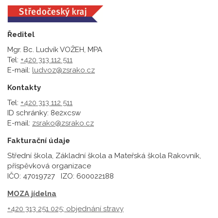
Ředitel
Mgr. Bc. Ludvík VOŽEH, MPA
Tel:
+420 313 112 511
E-mail:
ludvoz@zsrako.cz
Kontakty
Tel:
+420 313 112 511
ID schránky: 8e2xcsw
E-mail:
zsrako@zsrako.cz
Fakturační údaje
Střední škola, Základní škola a Mateřská škola Rakovník,
příspěvková organizace
IČO: 47019727 IZO: 600022188
MOZA jídelna
+420 313 251 025;
objednání stravy