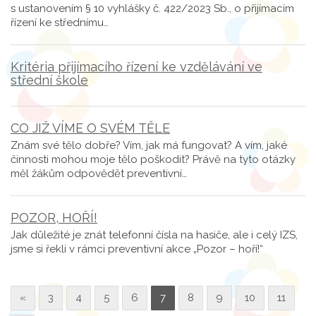
s ustanovením § 10 vyhlášky č. 422/2023 Sb., o přijímacím
řízení ke střednímu…
Kritéria přijímacího řízení ke vzdělávání ve
střední škole
CO JIŽ VÍME O SVÉM TĚLE
Znám své tělo dobře? Vím, jak má fungovat? A vím, jaké
činnosti mohou moje tělo poškodit? Právě na tyto otázky
měl žákům odpovědět preventivní…
POZOR, HOŘÍ!
Jak důležité je znát telefonní čísla na hasiče, ale i celý IZS,
jsme si řekli v rámci preventivní akce „Pozor – hoří!“
«
3
4
5
6
7
8
9
10
11