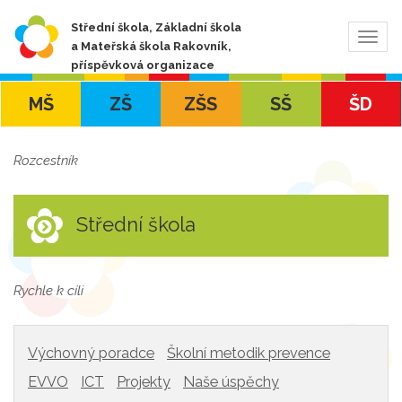
Střední škola, Základní škola
Zobra
a Mateřská škola Rakovník,
navig
příspěvková organizace
MŠ
ZŠ
ZŠS
SŠ
ŠD
Rozcestník
Střední škola
Rychle k cíli
Výchovný poradce
Školní metodik prevence
EVVO
ICT
Projekty
Naše úspěchy