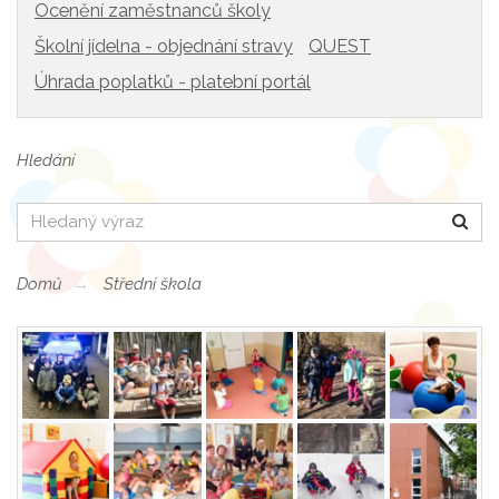
Ocenění zaměstnanců školy
Školní jídelna - objednání stravy
QUEST
Úhrada poplatků - platební portál
Hledání
Hledat
Domů
Střední škola