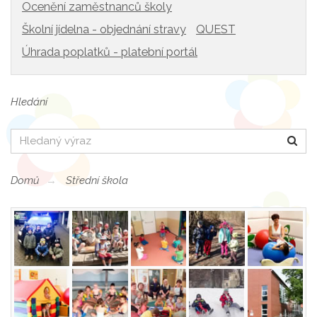
Ocenění zaměstnanců školy
Školní jídelna - objednání stravy
QUEST
Úhrada poplatků - platební portál
Hledání
Hledat
Domů
Střední škola