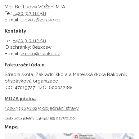
Mgr. Bc. Ludvík VOŽEH, MPA
Tel:
+420 313 112 511
E-mail:
ludvoz@zsrako.cz
Kontakty
Tel:
+420 313 112 511
ID schránky: 8e2xcsw
E-mail:
zsrako@zsrako.cz
Fakturační údaje
Střední škola, Základní škola a Mateřská škola Rakovník,
příspěvková organizace
IČO: 47019727 IZO: 600022188
MOZA jídelna
+420 313 251 025;
objednání stravy
Číslo účtu jídelny: 131-348 199 0247/0100
Mapa