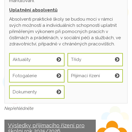
mandlování.
Uplatnění absolventů
Absolventi praktické školy se budou moci v rámci
svých možností a individuálních schopností uplatnit
přiměřeným výkonem při pomocných pracích v
čistírnách a prádelnách, v sociální péči a službách, ve
zdravotnictví, případně v chráněných pracovištích.
Aktuality
Třídy
Fotogalerie
Přijímací řízení
Dokumenty
Nepřehlédněte
Výsledky přijímacího řízení pro
školní rok 2025/2026