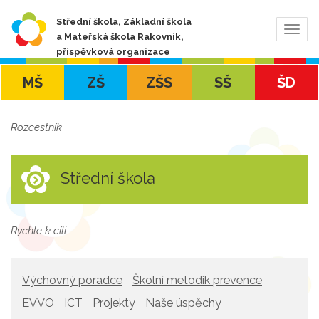
Střední škola, Základní škola
Zobra
a Mateřská škola Rakovník,
navig
příspěvková organizace
MŠ
ZŠ
ZŠS
SŠ
ŠD
Rozcestník
Střední škola
Rychle k cíli
Výchovný poradce
Školní metodik prevence
EVVO
ICT
Projekty
Naše úspěchy