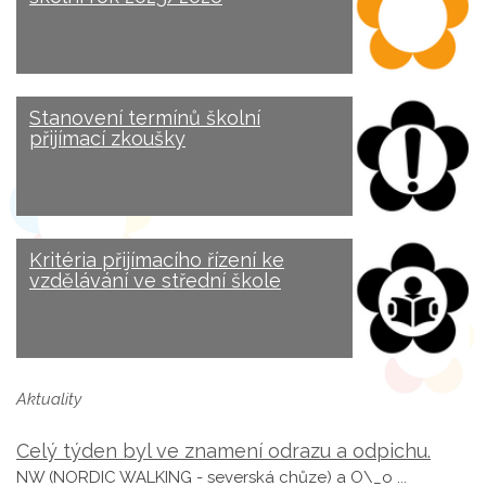
Stanovení termínů školní
přijímací zkoušky
Kritéria přijímacího řízení ke
vzdělávání ve střední škole
Aktuality
Celý týden byl ve znamení odrazu a odpichu.
NW (NORDIC WALKING - severská chůze) a O\_o ...