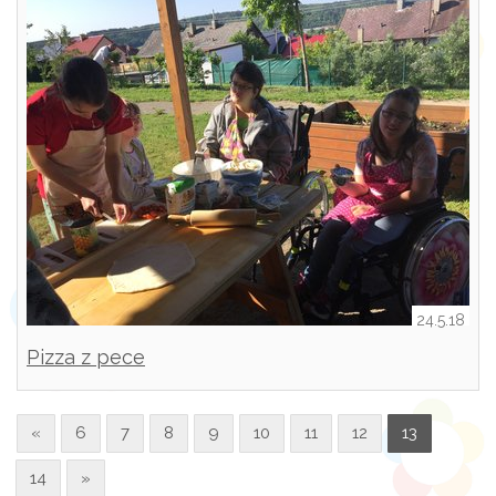
24.5.18
Pizza z pece
«
6
7
8
9
10
11
12
13
14
»