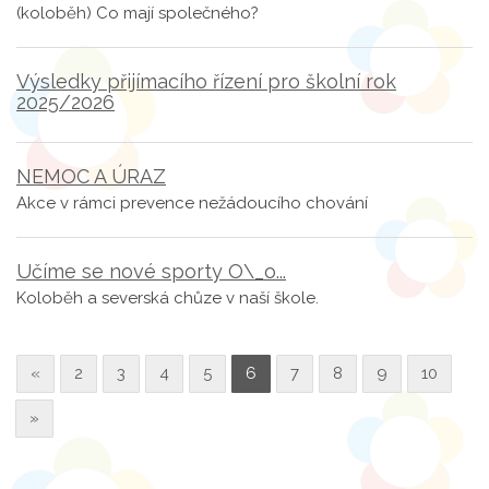
(koloběh) Co mají společného?
Výsledky přijímacího řízení pro školní rok
2025/2026
NEMOC A ÚRAZ
Akce v rámci prevence nežádoucího chování
Učíme se nové sporty O\_o...
Koloběh a severská chůze v naší škole.
«
2
3
4
5
6
7
8
9
10
»