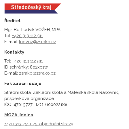
Ředitel
Mgr. Bc. Ludvík VOŽEH, MPA
Tel:
+420 313 112 511
E-mail:
ludvoz@zsrako.cz
Kontakty
Tel:
+420 313 112 511
ID schránky: 8e2xcsw
E-mail:
zsrako@zsrako.cz
Fakturační údaje
Střední škola, Základní škola a Mateřská škola Rakovník,
příspěvková organizace
IČO: 47019727 IZO: 600022188
MOZA jídelna
+420 313 251 025;
objednání stravy