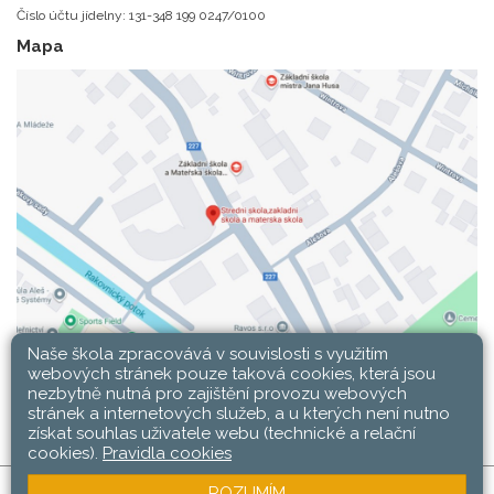
Číslo účtu jídelny: 131-348 199 0247/0100
Mapa
Naše škola zpracovává v souvislosti s využitím
webových stránek pouze taková cookies, která jsou
nezbytně nutná pro zajištění provozu webových
stránek a internetových služeb, a u kterých není nutno
získat souhlas uživatele webu (technické a relační
cookies).
Pravidla cookies
ROZUMÍM
SŠ, ZŠ a MŠ Rakovník © 2026 |
Mapa stránek
|
Web