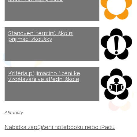
Stanovení termínů školní
přijímací zkoušky
Kritéria přijímacího řízení ke
vzdělávání ve střední škole
Aktuality
Nabídka zapůjčení notebooku nebo iPadu.