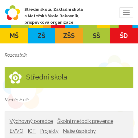
Střední škola, Základní škola
Zobra
a Mateřská škola Rakovník,
navig
příspěvková organizace
MŠ
ZŠ
ZŠS
SŠ
ŠD
Rozcestník
Střední škola
Rychle k cíli
Výchovný poradce
Školní metodik prevence
EVVO
ICT
Projekty
Naše úspěchy