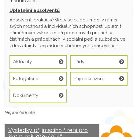
mandlování.
Uplatnění absolventů
Absolventi praktické školy se budou moci v rámci
svých možností a individuálních schopností uplatnit
přiměřeným výkonem při pomocných pracích v
čistírnách a prádelnách, v sociální péči a službách, ve
zdravotnictví, případně v chráněných pracovištích.
Aktuality
Třídy
Fotogalerie
Přijímací řízení
Dokumenty
Nepřehlédněte
Výsledky přijímacího řízení pro
školní rok 2025/2026