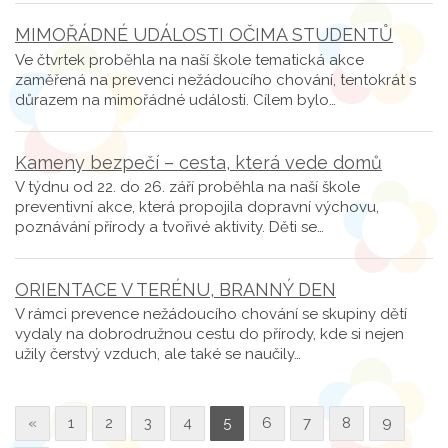
MIMOŘÁDNÉ UDÁLOSTI OČIMA STUDENTŮ
Ve čtvrtek proběhla na naší škole tematická akce
zaměřená na prevenci nežádoucího chování, tentokrát s
důrazem na mimořádné události. Cílem bylo…
Kameny bezpečí – cesta, která vede domů
V týdnu od 22. do 26. září proběhla na naší škole
preventivní akce, která propojila dopravní výchovu,
poznávání přírody a tvořivé aktivity. Děti se…
ORIENTACE V TERÉNU, BRANNÝ DEN
V rámci prevence nežádoucího chování se skupiny dětí
vydaly na dobrodružnou cestu do přírody, kde si nejen
užily čerstvý vzduch, ale také se naučily…
«
1
2
3
4
5
6
7
8
9