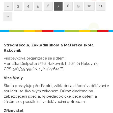
«
3
4
5
6
7
8
9
10
11
»
Střední škola, Základní škola a Mateřská škola
Rakovník
Příspěvková organizace se sídlem:
Františka Dielpolta 1576, Rakovník II, 269 01 Rakovník
GPS: 50°5’59.992”N, 13°44’27.614”E
Vize školy
Škola poskytuje předškolní, základní a střední vzdělávání v
souladu se školským zákonem. Důraz klademe na
zabezpečení speciálně pedagogické péče dětem a
žákům se speciálními vzdělávacími potřebami.
Zřizovatel