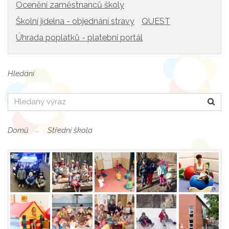
Ocenění zaměstnanců školy
Školní jídelna - objednání stravy
QUEST
Úhrada poplatků - platební portál
Hledání
Hledat
Domů
Střední škola