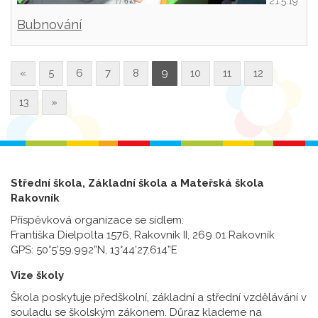
21.5.19
Bubnování
«
5
6
7
8
9
10
11
12
13
»
Střední škola, Základní škola a Mateřská škola
Rakovník
Příspěvková organizace se sídlem:
Františka Dielpolta 1576, Rakovník II, 269 01 Rakovník
GPS: 50°5’59.992”N, 13°44’27.614”E
Vize školy
Škola poskytuje předškolní, základní a střední vzdělávání v
souladu se školským zákonem. Důraz klademe na