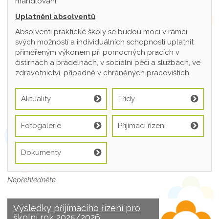
mandlování.
Uplatnění absolventů
Absolventi praktické školy se budou moci v rámci
svých možností a individuálních schopností uplatnit
přiměřeným výkonem při pomocných pracích v
čistírnách a prádelnách, v sociální péči a službách, ve
zdravotnictví, případně v chráněných pracovištích.
Aktuality
Třídy
Fotogalerie
Přijímací řízení
Dokumenty
Nepřehlédněte
Výsledky přijímacího řízení pro
školní rok 2025/2026