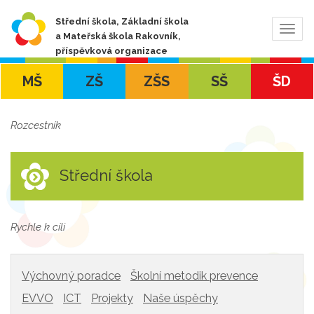
Střední škola, Základní škola
Zobra
a Mateřská škola Rakovník,
navig
příspěvková organizace
MŠ
ZŠ
ZŠS
SŠ
ŠD
Rozcestník
Střední škola
Rychle k cíli
Výchovný poradce
Školní metodik prevence
EVVO
ICT
Projekty
Naše úspěchy