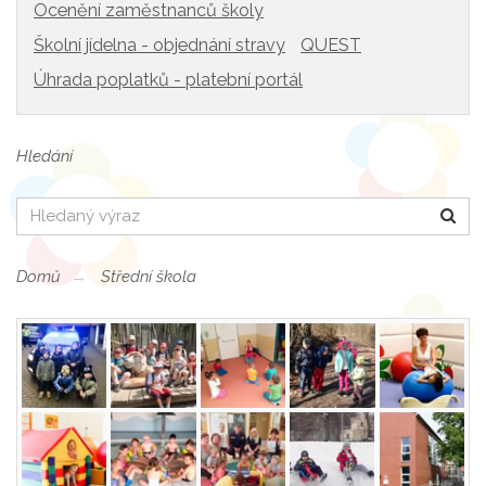
Ocenění zaměstnanců školy
Školní jídelna - objednání stravy
QUEST
Úhrada poplatků - platební portál
Hledání
Hledat
Domů
Střední škola