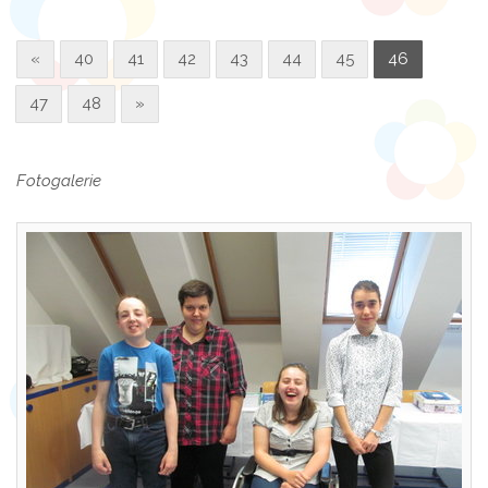
«
40
41
42
43
44
45
46
47
48
»
Fotogalerie