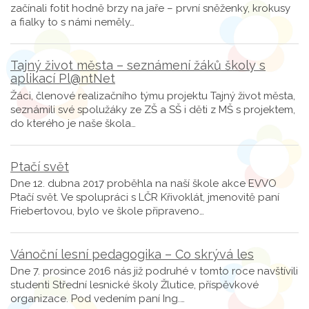
začínali fotit hodně brzy na jaře – první sněženky, krokusy
a fialky to s námi neměly…
Tajný život města – seznámení žáků školy s
aplikací Pl@ntNet
Žáci, členové realizačního týmu projektu Tajný život města,
seznámili své spolužáky ze ZŠ a SŠ i děti z MŠ s projektem,
do kterého je naše škola…
Ptačí svět
Dne 12. dubna 2017 proběhla na naší škole akce EVVO
Ptačí svět. Ve spolupráci s LČR Křivoklát, jmenovitě paní
Friebertovou, bylo ve škole připraveno…
Vánoční lesní pedagogika – Co skrývá les
Dne 7. prosince 2016 nás již podruhé v tomto roce navštívili
studenti Střední lesnické školy Žlutice, příspěvkové
organizace. Pod vedením paní Ing.…