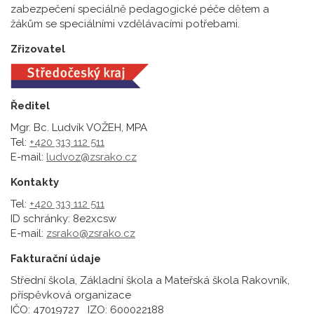
zabezpečení speciálně pedagogické péče dětem a
žákům se speciálními vzdělávacími potřebami.
Zřizovatel
Ředitel
Mgr. Bc. Ludvík VOŽEH, MPA
Tel:
+420 313 112 511
E-mail:
ludvoz@zsrako.cz
Kontakty
Tel:
+420 313 112 511
ID schránky: 8e2xcsw
E-mail:
zsrako@zsrako.cz
Fakturační údaje
Střední škola, Základní škola a Mateřská škola Rakovník,
příspěvková organizace
IČO: 47019727 IZO: 600022188