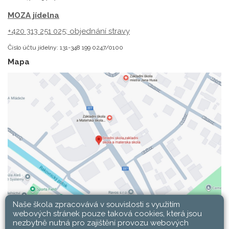
MOZA jídelna
+420 313 251 025;
objednání stravy
Číslo účtu jídelny: 131-348 199 0247/0100
Mapa
Naše škola zpracovává v souvislosti s využitím
webových stránek pouze taková cookies, která jsou
nezbytně nutná pro zajištění provozu webových