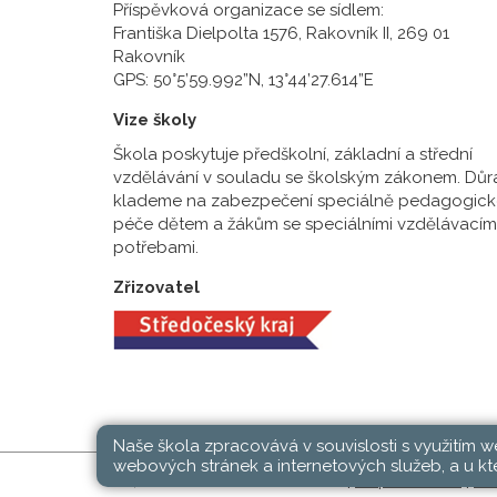
Příspěvková organizace se sídlem:
Františka Dielpolta 1576, Rakovník II, 269 01
Rakovník
GPS: 50°5’59.992”N, 13°44’27.614”E
Vize školy
Škola poskytuje předškolní, základní a střední
vzdělávání v souladu se školským zákonem. Důr
klademe na zabezpečení speciálně pedagogick
péče dětem a žákům se speciálními vzdělávacím
potřebami.
Zřizovatel
Naše škola zpracovává v souvislosti s využitím 
webových stránek a internetových služeb, a u kte
SŠ, ZŠ a MŠ Rakovník © 2026 |
Mapa stránek
|
Při