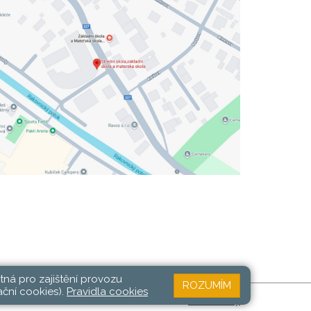
tná pro zajištění provozu
ROZUMÍM
ační cookies).
Pravidla cookies
Web školy