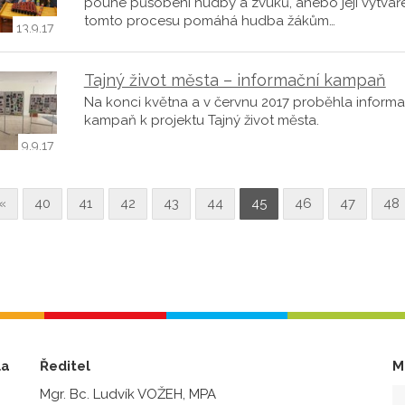
pouhé působení hudby a zvuků, anebo její vytvářen
tomto procesu pomáhá hudba žákům…
13.9.17
Tajný život města – informační kampaň
Na konci května a v červnu 2017 proběhla informa
kampaň k projektu Tajný život města.
9.9.17
«
40
41
42
43
44
45
46
47
48
la
Ředitel
M
Mgr. Bc. Ludvík VOŽEH, MPA