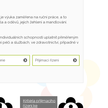
 výuka zaměřena na ruční práce, a to
a a oděvů, jejich žehlení a mandlování.
individuálních schopností uplatnit přiměřeným
 péči a službách, ve zdravotnictví, případně v
rie
Přijímací řízení
Kritéria přijímacího
řízení ke