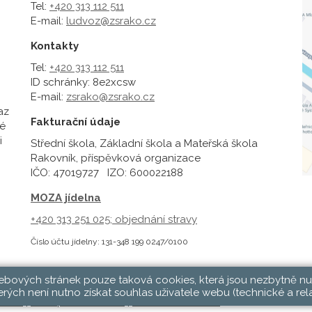
Tel:
+420 313 112 511
E-mail:
ludvoz@zsrako.cz
Kontakty
Tel:
+420 313 112 511
ID schránky: 8e2xcsw
E-mail:
zsrako@zsrako.cz
az
Fakturační údaje
é
i
Střední škola, Základní škola a Mateřská škola
Rakovník, příspěvková organizace
IČO: 47019727 IZO: 600022188
MOZA jídelna
+420 313 251 025;
objednání stravy
Číslo účtu jídelny: 131-348 199 0247/0100
webových stránek pouze taková cookies, která jsou nezbytně nu
rých není nutno získat souhlas uživatele webu (technické a rel
hlásit
|
Přístupnost stránek
|
Pravidla COOKIES