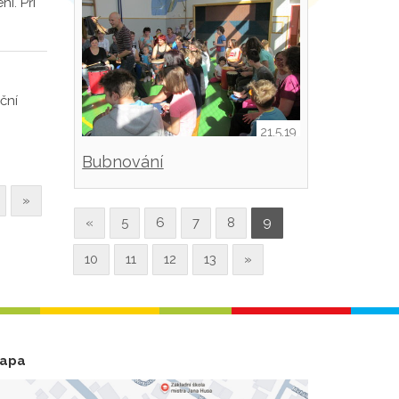
í. Při
ční
21.5.19
Bubnování
»
«
5
6
7
8
9
10
11
12
13
»
apa