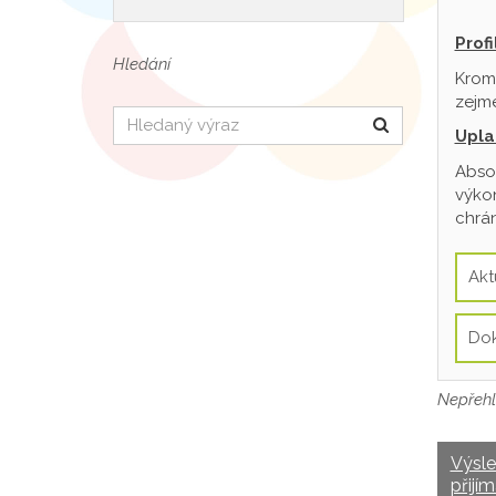
Prof
Hledání
Krom
zejmé
Hledat
Upla
Absol
výkon
chrán
Akt
Do
Nepřehl
Výsl
přijím