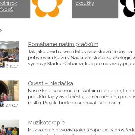
kolní rok
zkoušky
/2026
y
Pomáháme našim ptáčkům
Tak jako před rokem i letos jsme strávili tři dny na
pobytovém kurzu v Naučném středisku ekologick
výchovy Kladno-Čabárna, kde pro nás vždy připra
6.11.17
Quest – hledačka
Naše škola se v minulém školním roce zapojila do
projektu Tajný život města, zaměřeného na pozná
rostlin. Projekt bude pokračovat i v letošním…
27.9.17
Muzikoterapie
Muzikoterapie využívá jako terapeutický prostřed