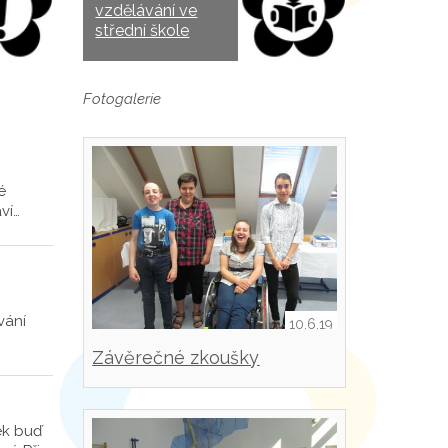
vzdělávání ve
střední škole
Fotogalerie
é
ví…
vání
10.6.19
Závěrečné zkoušky
ek buď