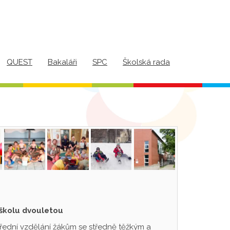
QUEST
Bakaláři
SPC
Školská rada
 školu dvouletou
třední vzdělání žákům se středně těžkým a