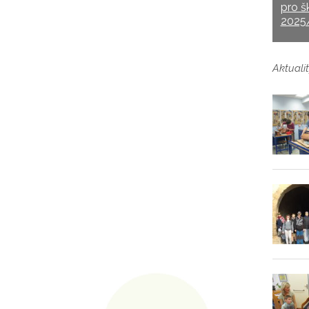
pro š
2025
Aktualit