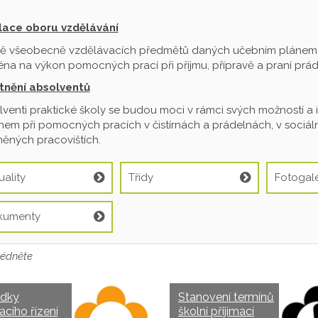
ilace oboru vzdělávání
ě všeobecně vzdělávacích předmětů daných učebním plánem je
na na výkon pomocných prací při příjmu, přípravě a praní prádl
tnění absolventů
venti praktické školy se budou moci v rámci svých možností a 
em při pomocných pracích v čistírnách a prádelnách, v sociální
ěných pracovištích.
uality
Třídy
Fotogale
kumenty
édněte
edky
Stanovení termínů
acího řízení
školní přijímací