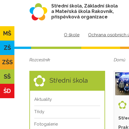
Střední škola, Základní škola
a Mateřská škola Rakovník,
příspěvková organizace
MŠ
O škole
Ochrana osobních 
ZŠ
Rozcestník
Domů
ZŠS
SŠ
Střední škola
ŠD
Aktuality
Třídy
Stře
Fotogalerie
Prak