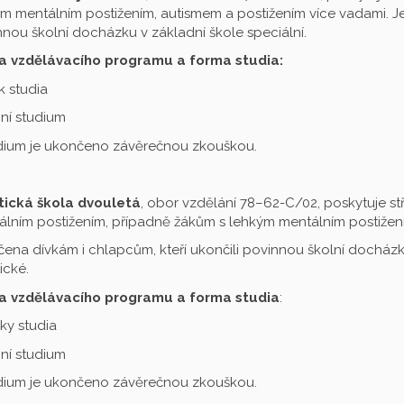
m mentálním postižením, autismem a postižením více vadami. Je 
nou školní docházku v základní škole speciální.
a vzdělávacího programu a forma studia:
ok studia
ní studium
udium je ukončeno závěrečnou zkouškou.
tická škola dvouletá
, obor vzdělání 78–62-C/02, poskytuje st
lním postižením, případně žákům s lehkým mentálním postižení
čena dívkám i chlapcům, kteří ukončili povinnou školní docházku
ické.
a vzdělávacího programu a forma studia
:
oky studia
ní studium
udium je ukončeno závěrečnou zkouškou.