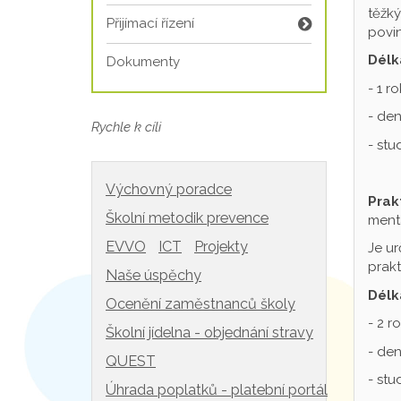
těžký
Přijímací řízení
povin
Délk
Dokumenty
- 1 r
- den
Rychle k cíli
- st
Výchovný poradce
Prak
Školní metodik prevence
mentá
EVVO
ICT
Projekty
Je ur
prakt
Naše úspěchy
Délk
Ocenění zaměstnanců školy
- 2 r
Školní jídelna - objednání stravy
- den
QUEST
- st
Úhrada poplatků - platební portál