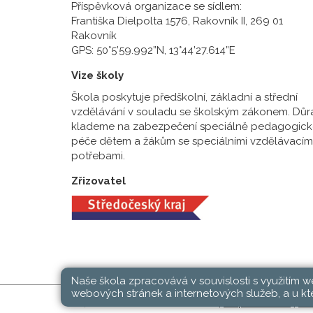
Příspěvková organizace se sídlem:
Františka Dielpolta 1576, Rakovník II, 269 01
Rakovník
GPS: 50°5’59.992”N, 13°44’27.614”E
Vize školy
Škola poskytuje předškolní, základní a střední
vzdělávání v souladu se školským zákonem. Důr
klademe na zabezpečení speciálně pedagogick
péče dětem a žákům se speciálními vzdělávacím
potřebami.
Zřizovatel
Naše škola zpracovává v souvislosti s využitím 
webových stránek a internetových služeb, a u kte
SŠ, ZŠ a MŠ Rakovník © 2026 |
Mapa stránek
|
Při