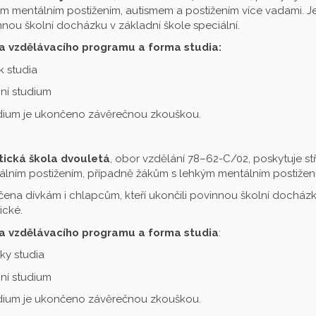
m mentálním postižením, autismem a postižením více vadami. Je 
nou školní docházku v základní škole speciální.
a vzdělávacího programu a forma studia:
ok studia
ní studium
udium je ukončeno závěrečnou zkouškou.
tická škola dvouletá
, obor vzdělání 78–62-C/02, poskytuje st
lním postižením, případně žákům s lehkým mentálním postižení
čena dívkám i chlapcům, kteří ukončili povinnou školní docházku
ické.
a vzdělávacího programu a forma studia
:
oky studia
ní studium
udium je ukončeno závěrečnou zkouškou.