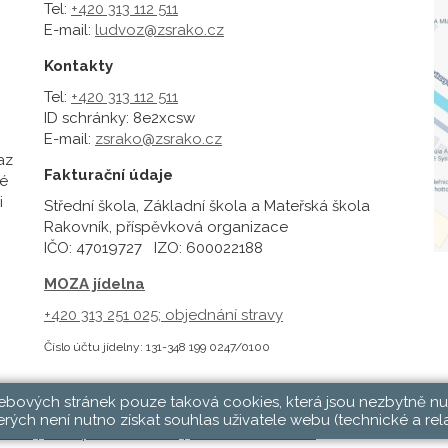
Tel:
+420 313 112 511
E-mail:
ludvoz@zsrako.cz
Kontakty
Tel:
+420 313 112 511
ID schránky: 8e2xcsw
E-mail:
zsrako@zsrako.cz
az
Fakturační údaje
é
i
Střední škola, Základní škola a Mateřská škola
Rakovník, příspěvková organizace
IČO: 47019727 IZO: 600022188
MOZA jídelna
+420 313 251 025;
objednání stravy
Číslo účtu jídelny: 131-348 199 0247/0100
webových stránek pouze taková cookies, která jsou nezbytně nu
rých není nutno získat souhlas uživatele webu (technické a rel
hlásit
|
Přístupnost stránek
|
Pravidla COOKIES