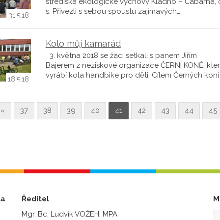
střediska ekologické výchovy Kladno – Čabárna, o
s. Přivezli s sebou spoustu zajímavých…
31.5.18
Kolo můj kamarád
3. května 2018 se žáci setkali s panem Jiřím
Bajerem z neziskové organizace ČERNÍ KONĚ, kte
vyrábí kola handbike pro děti. Cílem Černých koní 
18.5.18
«
37
38
39
40
41
42
43
44
45
la
Ředitel
M
Mgr. Bc. Ludvík VOŽEH, MPA