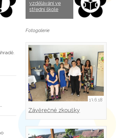
vzdělávání ve
střední škole
Fotogalerie
ahradě.
13.6.18
…
Závěrečné zkoušky
ho