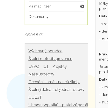
těžký
Přijímací řízení
povin
Délk
Dokumenty
- 1 r
- den
Rychle k cíli
- st
Výchovný poradce
Prak
Školní metodik prevence
mentá
EVVO
ICT
Projekty
Je ur
prakt
Naše úspěchy
Délk
Ocenění zaměstnanců školy
- 2 r
Školní jídelna - objednání stravy
- den
QUEST
- st
Úhrada poplatků - platební portál