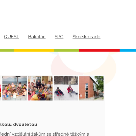
QUEST
Bakaláři
SPC
Školská rada
 školu dvouletou
třední vzdělání žákům se středně těžkým a