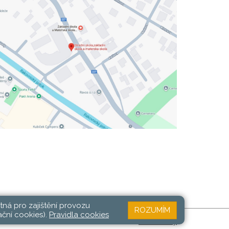
tná pro zajištění provozu
ROZUMÍM
ační cookies).
Pravidla cookies
Web školy