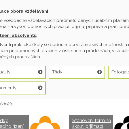
ilace oboru vzdělávání
ě všeobecně vzdělávacích předmětů daných učebním plánem je
na na výkon pomocných prací při příjmu, přípravě a praní prádl
tnění absolventů
venti praktické školy se budou moci v rámci svých možností a 
em při pomocných pracích v čistírnách a prádelnách, v sociální
ěných pracovištích.
uality
Třídy
Fotogale
kumenty
édněte
edky
Stanovení termínů
acího řízení
školní přijímací