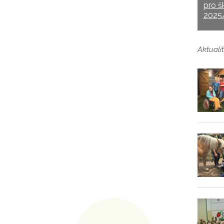
pro š
2025
Aktualit