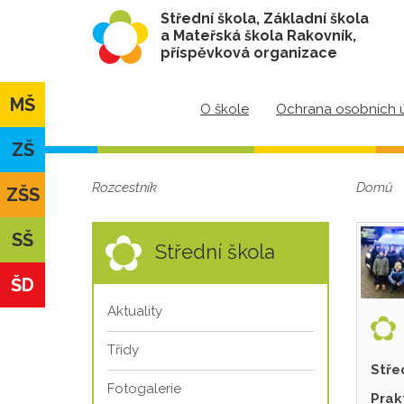
Střední škola, Základní škola
a Mateřská škola Rakovník,
příspěvková organizace
MŠ
O škole
Ochrana osobních 
ZŠ
Rozcestník
Domů
ZŠS
SŠ
Střední škola
ŠD
Aktuality
Třídy
Stře
Fotogalerie
Prak