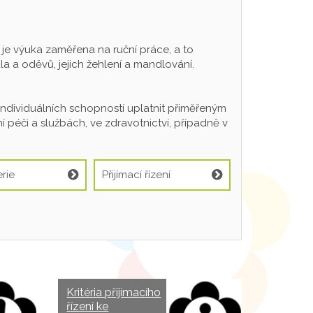
 výuka zaměřena na ruční práce, a to
a a oděvů, jejich žehlení a mandlování.
individuálních schopností uplatnit přiměřeným
 péči a službách, ve zdravotnictví, případně v
rie
Přijímací řízení
Kritéria přijímacího
řízení ke