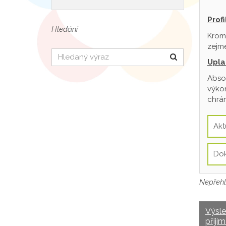
Prof
Hledání
Krom
zejmé
Hledat
Upla
Absol
výkon
chrán
Akt
Do
Nepřehl
Výsl
přijím