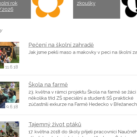
kolní rok
zkoušky
/2026
y
Pečení na školní zahradě
Jak jsme pekli maso a makovky v peci na školní z
11.6.18
Škola na farmě
23. května v rámci projektu Škola na farmě se žáci
několika tříd ZŠ speciální a studenti SŠ praktické
zúčastnili exkurze na Farmě Hedecko v Břežanech
9.6.18
Tajemný život ptáků
17. května 2018 do školy přijeli pracovníci Naučné