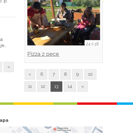
. p.
rá
24.5.18
je…
Pizza z pece
»
«
6
7
8
9
10
11
12
13
14
»
apa