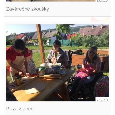
13.6.18
Závěrečné zkoušky
24.5.18
Pizza z pece