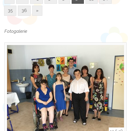
35
36
»
Fotogalerie