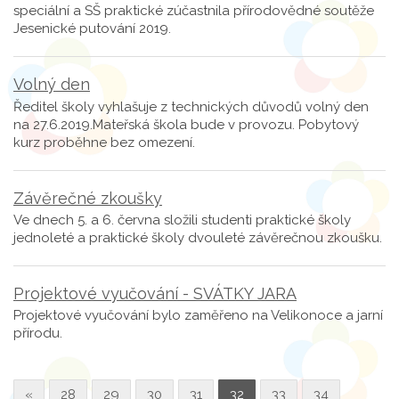
speciální a SŠ praktické zúčastnila přírodovědné soutěže
Jesenické putování 2019.
Volný den
Ředitel školy vyhlašuje z technických důvodů volný den
na 27.6.2019.Mateřská škola bude v provozu. Pobytový
kurz proběhne bez omezení.
Závěrečné zkoušky
Ve dnech 5. a 6. června složili studenti praktické školy
jednoleté a praktické školy dvouleté závěrečnou zkoušku.
Projektové vyučování - SVÁTKY JARA
Projektové vyučování bylo zaměřeno na Velikonoce a jarní
přírodu.
«
28
29
30
31
32
33
34