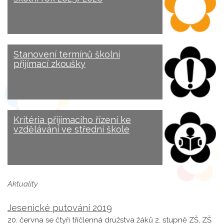
Stanovení termínů školní
přijímací zkoušky
Kritéria přijímacího řízení ke
vzdělávání ve střední škole
Aktuality
Jesenické putování 2019
20. června se čtyři tříčlenná družstva žáků 2. stupně ZŠ, ZŠ