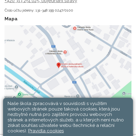
+420 313 251 025;
objednání stravy
Číslo účtu jídelny: 131-348 199 0247/0100
Mapa
Naše škola zpracovává v souvislosti s využitím
webových stránek pouze taková cookies, která jsou
nezbytně nutná pro zajištění provozu webových
stránek a internetových služeb, a u kterých není nutno
získat souhlas uživatele webu (technické a relační
cookies).
Pravidla cookies