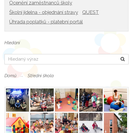
Ocenění zaměstnanců školy
Školní jídelna - objednání stravy
QUEST
Úhrada poplatků - platební portál
Hledání
Hledat
Domů
Střední škola