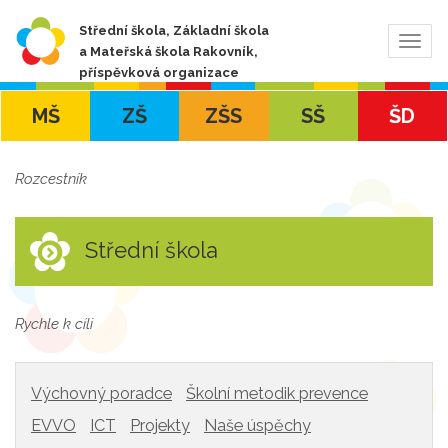
Střední škola, Základní škola
Zobra
a Mateřská škola Rakovník,
navig
příspěvková organizace
MŠ
ZŠ
ZŠS
SŠ
ŠD
Rozcestník
Střední škola
Rychle k cíli
Výchovný poradce
Školní metodik prevence
EVVO
ICT
Projekty
Naše úspěchy