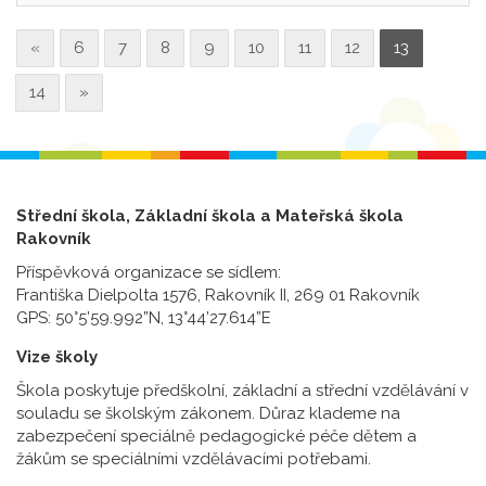
«
6
7
8
9
10
11
12
13
14
»
Střední škola, Základní škola a Mateřská škola
Rakovník
Příspěvková organizace se sídlem:
Františka Dielpolta 1576, Rakovník II, 269 01 Rakovník
GPS: 50°5’59.992”N, 13°44’27.614”E
Vize školy
Škola poskytuje předškolní, základní a střední vzdělávání v
souladu se školským zákonem. Důraz klademe na
zabezpečení speciálně pedagogické péče dětem a
žákům se speciálními vzdělávacími potřebami.