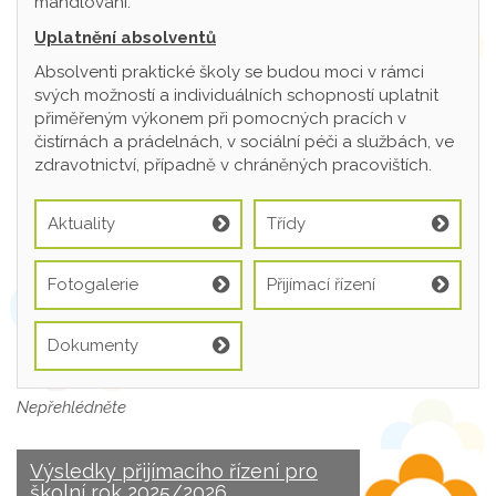
mandlování.
Uplatnění absolventů
Absolventi praktické školy se budou moci v rámci
svých možností a individuálních schopností uplatnit
přiměřeným výkonem při pomocných pracích v
čistírnách a prádelnách, v sociální péči a službách, ve
zdravotnictví, případně v chráněných pracovištích.
Aktuality
Třídy
Fotogalerie
Přijímací řízení
Dokumenty
Nepřehlédněte
Výsledky přijímacího řízení pro
školní rok 2025/2026