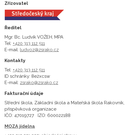
Zřizovatel
Ředitel
Mgr. Bc. Ludvík VOŽEH, MPA
Tel:
+420 313 112 511
E-mail:
ludvoz@zsrako.cz
Kontakty
Tel:
+420 313 112 511
ID schránky: 8e2xcsw
E-mail:
zsrako@zsrako.cz
Fakturační údaje
Střední škola, Základní škola a Mateřská škola Rakovník,
příspěvková organizace
IČO: 47019727 IZO: 600022188
MOZA jídelna