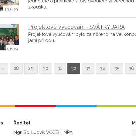
jednoleté a praktické školy dvouleté závěrečnou
zkoušku.
10.6.19
Projektové vyučování - SVÁTKY JARA
Projektové vyučování bylo zaměřeno na Velikono
jarní přírodu.
5.6.19
«
28
29
30
31
32
33
34
35
36
la
Ředitel
M
Mgr. Bc. Ludvík VOŽEH, MPA