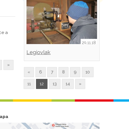
ce a
29.11.18
Legiovlak
»
«
6
7
8
9
10
11
12
13
14
»
apa