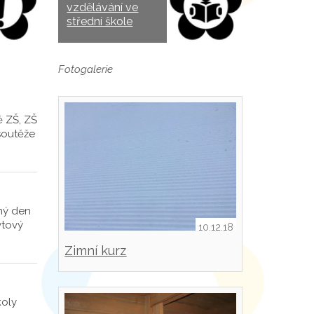
vzdělávání ve
střední škole
Fotogalerie
ě ZŠ, ZŠ
soutěže
ný den
ytový
10.12.18
Zimní kurz
koly