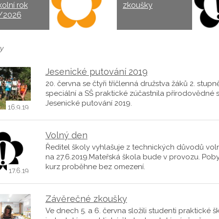
kolní rok
zkoušky
/2026
y
Jesenické putování 2019
20. června se čtyři tříčlenná družstva žáků 2. stupn
speciální a SŠ praktické zúčastnila přírodovědné 
Jesenické putování 2019.
16.9.19
Volný den
Ředitel školy vyhlašuje z technických důvodů vol
na 27.6.2019.Mateřská škola bude v provozu. Pob
kurz proběhne bez omezení.
17.6.19
Závěrečné zkoušky
Ve dnech 5. a 6. června složili studenti praktické š