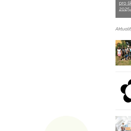
pro š
2025
Aktualit