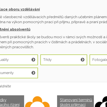
ilace oboru vzdělávání
ě všeobecně vzdělávacích předmětů daných učebním plánem je
na na výkon pomocných prací při příjmu, přípravě a praní prádl
tnění absolventů
venti praktické školy se budou moci v rámci svých možností a 
em při pomocných pracích v čistírnách a prádelnách, v sociální
ěných pracovištích.
uality
Třídy
Fotogale
kumenty
édněte
edky
Stanovení termínů
acího řízení
školní přijímací