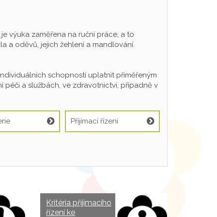
 výuka zaměřena na ruční práce, a to
a a oděvů, jejich žehlení a mandlování.
individuálních schopností uplatnit přiměřeným
 péči a službách, ve zdravotnictví, případně v
rie
Přijímací řízení
Kritéria přijímacího
řízení ke