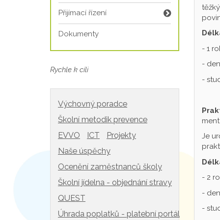
těžký
Přijímací řízení
povin
Délk
Dokumenty
- 1 r
- den
Rychle k cíli
- st
Výchovný poradce
Prak
Školní metodik prevence
mentá
EVVO
ICT
Projekty
Je ur
prakt
Naše úspěchy
Délk
Ocenění zaměstnanců školy
- 2 r
Školní jídelna - objednání stravy
- den
QUEST
- st
Úhrada poplatků - platební portál