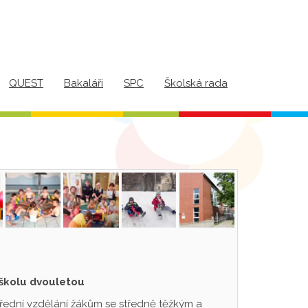
QUEST
Bakaláři
SPC
Školská rada
 školu dvouletou
třední vzdělání žákům se středně těžkým a