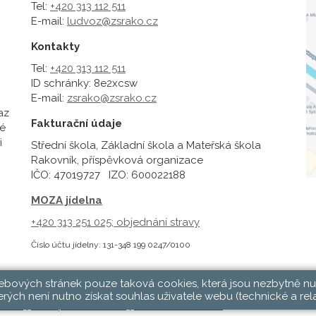
Tel:
+420 313 112 511
E-mail:
ludvoz@zsrako.cz
Kontakty
Tel:
+420 313 112 511
ID schránky: 8e2xcsw
E-mail:
zsrako@zsrako.cz
az
Fakturační údaje
é
i
Střední škola, Základní škola a Mateřská škola
Rakovník, příspěvková organizace
IČO: 47019727 IZO: 600022188
MOZA jídelna
+420 313 251 025;
objednání stravy
Číslo účtu jídelny: 131-348 199 0247/0100
webových stránek pouze taková cookies, která jsou nezbytně nu
rých není nutno získat souhlas uživatele webu (technické a rel
hlásit
|
Přístupnost stránek
|
Pravidla COOKIES