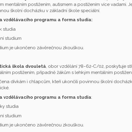
m mentálním postižením, autismem a postižením více vadami. Je 
nou školní docházku v základní škole speciální.
a vzdělávacího programu a forma studia:
ok studia
ní studium
udium je ukončeno závěrečnou zkouškou.
tická škola dvouletá
, obor vzdělání 78–62-C/02, poskytuje st
lním postižením, případně žákům s lehkým mentálním postižení
čena dívkám i chlapcům, kteří ukončili povinnou školní docházku
ické.
a vzdělávacího programu a forma studia
:
oky studia
ní studium
udium je ukončeno závěrečnou zkouškou.