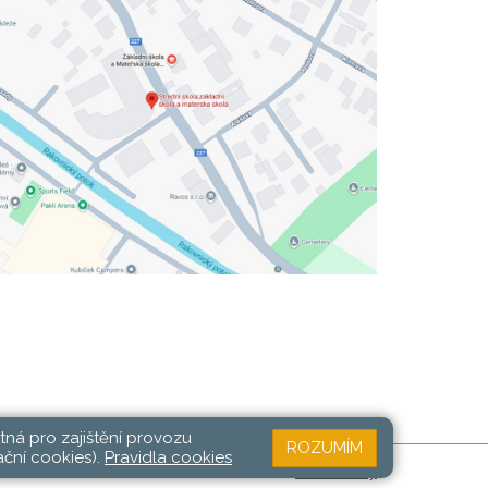
tná pro zajištění provozu
ROZUMÍM
ační cookies).
Pravidla cookies
Web školy