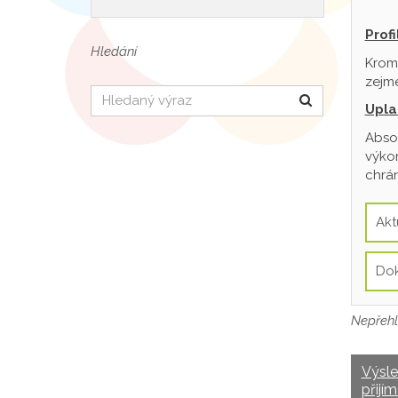
Prof
Hledání
Krom
zejmé
Hledat
Upla
Absol
výkon
chrán
Akt
Do
Nepřehl
Výsl
přijím