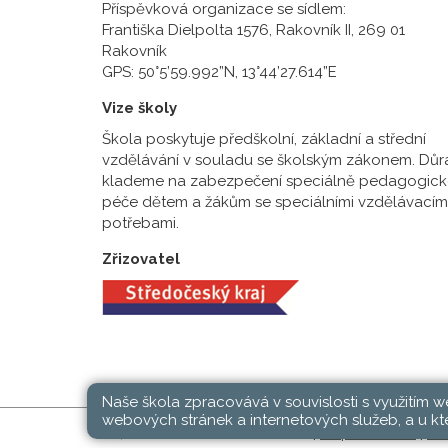
Příspěvková organizace se sídlem:
Františka Dielpolta 1576, Rakovník II, 269 01
Rakovník
GPS: 50°5’59.992”N, 13°44’27.614”E
Vize školy
Škola poskytuje předškolní, základní a střední
vzdělávání v souladu se školským zákonem. Důr
klademe na zabezpečení speciálně pedagogick
péče dětem a žákům se speciálními vzdělávacím
potřebami.
Zřizovatel
Naše škola zpracovává v souvislosti s využitím 
webových stránek a internetových služeb, a u kte
SŠ, ZŠ a MŠ Rakovník © 2026 |
Mapa stránek
|
Při