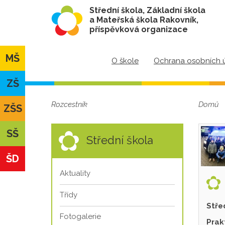
Střední škola, Základní škola
a Mateřská škola Rakovník,
příspěvková organizace
MŠ
O škole
Ochrana osobních 
ZŠ
Rozcestník
Domů
ZŠS
SŠ
Střední škola
ŠD
Aktuality
Třídy
Stře
Fotogalerie
Prak