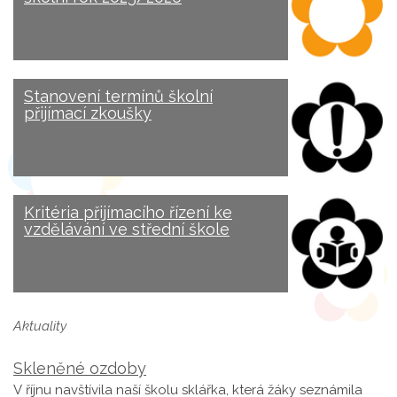
Stanovení termínů školní
přijímací zkoušky
Kritéria přijímacího řízení ke
vzdělávání ve střední škole
Aktuality
Skleněné ozdoby
V říjnu navštívila naší školu sklářka, která žáky seznámila