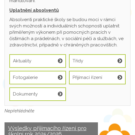
mandlování.
Uplatnění absolventů
Absolventi praktické školy se budou moci v rámci
svých možností a individuálních schopností uplatnit
přiměřeným výkonem při pomocných pracích v
čistírnách a prádelnách, v sociální péči a službách, ve
zdravotnictví, případně v chráněných pracovištích.
Aktuality
Třídy
Fotogalerie
Přijímací řízení
Dokumenty
Nepřehlédněte
Výsledky přijímacího řízení pro
školní rok 2025/2026