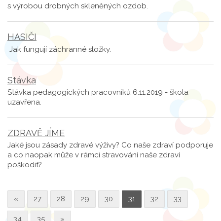
s výrobou drobných skleněných ozdob.
HASIČI
Jak fungují záchranné složky.
Stávka
Stávka pedagogických pracovníků 6.11.2019 - škola
uzavřena.
ZDRAVĚ JÍME
Jaké jsou zásady zdravé výživy? Co naše zdraví podporuje
a co naopak může v rámci stravování naše zdraví
poškodit?
«
27
28
29
30
31
32
33
34
35
»