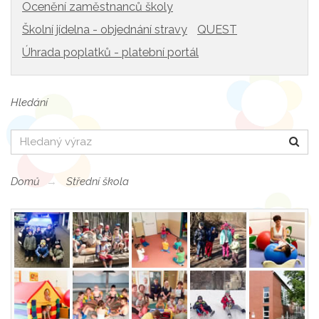
Ocenění zaměstnanců školy
Školní jídelna - objednání stravy
QUEST
Úhrada poplatků - platební portál
Hledání
Hledat
Domů
Střední škola