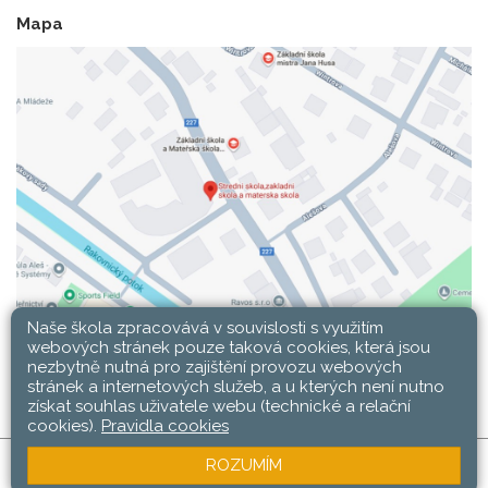
Mapa
Naše škola zpracovává v souvislosti s využitím
webových stránek pouze taková cookies, která jsou
nezbytně nutná pro zajištění provozu webových
stránek a internetových služeb, a u kterých není nutno
získat souhlas uživatele webu (technické a relační
cookies).
Pravidla cookies
ROZUMÍM
SŠ, ZŠ a MŠ Rakovník © 2026 |
Mapa stránek
|
Web