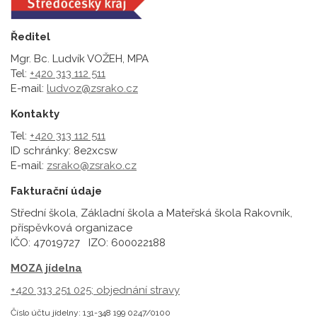
Ředitel
Mgr. Bc. Ludvík VOŽEH, MPA
Tel:
+420 313 112 511
E-mail:
ludvoz@zsrako.cz
Kontakty
Tel:
+420 313 112 511
ID schránky: 8e2xcsw
E-mail:
zsrako@zsrako.cz
Fakturační údaje
Střední škola, Základní škola a Mateřská škola Rakovník,
příspěvková organizace
IČO: 47019727 IZO: 600022188
MOZA jídelna
+420 313 251 025;
objednání stravy
Číslo účtu jídelny: 131-348 199 0247/0100