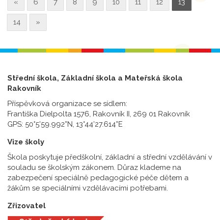
«
6
7
8
9
10
11
12
13
14
»
Střední škola, Základní škola a Mateřská škola
Rakovník
Příspěvková organizace se sídlem:
Františka Dielpolta 1576, Rakovník II, 269 01 Rakovník
GPS: 50°5’59.992”N, 13°44’27.614”E
Vize školy
Škola poskytuje předškolní, základní a střední vzdělávání v
souladu se školským zákonem. Důraz klademe na
zabezpečení speciálně pedagogické péče dětem a
žákům se speciálními vzdělávacími potřebami.
Zřizovatel