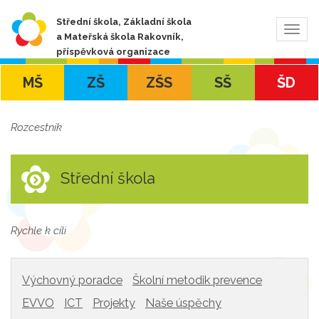
Střední škola, Základní škola
Zobra
a Mateřská škola Rakovník,
navig
příspěvková organizace
MŠ
ZŠ
ZŠS
SŠ
ŠD
Rozcestník
Střední škola
Rychle k cíli
Výchovný poradce
Školní metodik prevence
EVVO
ICT
Projekty
Naše úspěchy