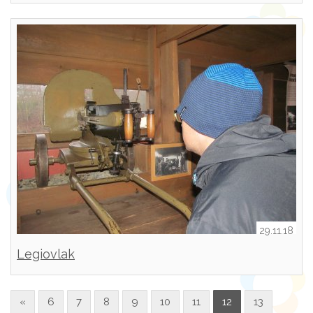
29.11.18
Legiovlak
«
6
7
8
9
10
11
12
13