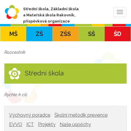
Střední škola, Základní škola
Zobra
a Mateřská škola Rakovník,
navig
příspěvková organizace
MŠ
ZŠ
ZŠS
SŠ
ŠD
Rozcestník
Střední škola
Rychle k cíli
Výchovný poradce
Školní metodik prevence
EVVO
ICT
Projekty
Naše úspěchy