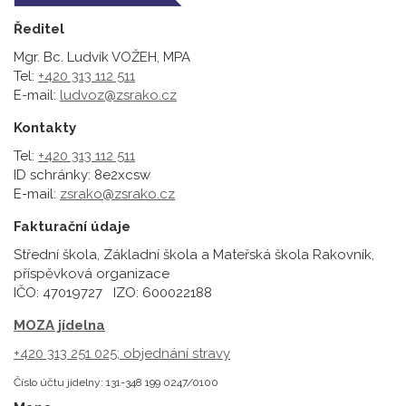
Ředitel
Mgr. Bc. Ludvík VOŽEH, MPA
Tel:
+420 313 112 511
E-mail:
ludvoz@zsrako.cz
Kontakty
Tel:
+420 313 112 511
ID schránky: 8e2xcsw
E-mail:
zsrako@zsrako.cz
Fakturační údaje
Střední škola, Základní škola a Mateřská škola Rakovník,
příspěvková organizace
IČO: 47019727 IZO: 600022188
MOZA jídelna
+420 313 251 025;
objednání stravy
Číslo účtu jídelny: 131-348 199 0247/0100