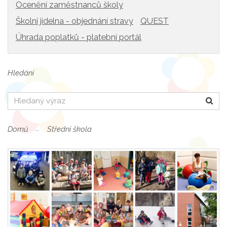
Ocenění zaměstnanců školy
Školní jídelna - objednání stravy
QUEST
Úhrada poplatků - platební portál
Hledání
Hledat
Domů
Střední škola