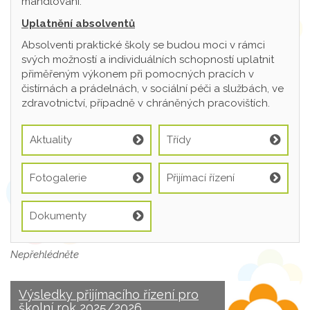
mandlování.
Uplatnění absolventů
Absolventi praktické školy se budou moci v rámci
svých možností a individuálních schopností uplatnit
přiměřeným výkonem při pomocných pracích v
čistírnách a prádelnách, v sociální péči a službách, ve
zdravotnictví, případně v chráněných pracovištích.
Aktuality
Třídy
Fotogalerie
Přijímací řízení
Dokumenty
Nepřehlédněte
Výsledky přijímacího řízení pro
školní rok 2025/2026