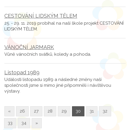
CESTOVÁNÍ LIDSKÝM TĚLEM
25. - 29. 11. 2019 probíhal na naší škole projekt CESTOVÁNÍ
LIDSKÝM TĚLEM.
VÁNOČNÍ JARMARK
Vůně vánočních svátků, koledy a pohoda.
Listopad 1989
Události listopadu 1989 a následné změny naší
společnosti jsme si mimo jiné připomněli i návštěvou
výstavy.
«
26
27
28
29
30
31
32
33
34
»