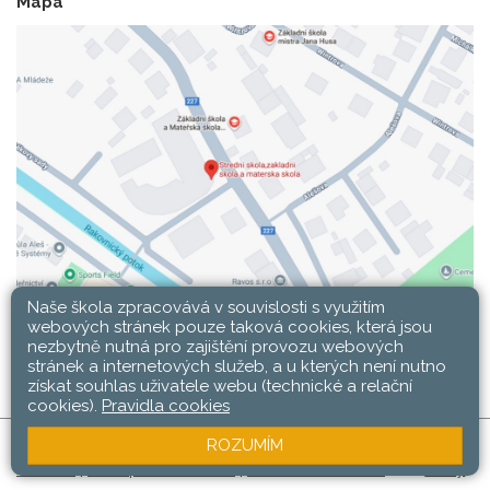
Mapa
Naše škola zpracovává v souvislosti s využitím
webových stránek pouze taková cookies, která jsou
nezbytně nutná pro zajištění provozu webových
stránek a internetových služeb, a u kterých není nutno
získat souhlas uživatele webu (technické a relační
cookies).
Pravidla cookies
ROZUMÍM
SŠ, ZŠ a MŠ Rakovník © 2026 |
Mapa stránek
|
Web
Přihlásit
|
Přístupnost stránek
|
Pravidla COOKIES
školy