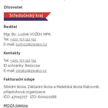
Zřizovatel
Ředitel
Mgr. Bc. Ludvík VOŽEH, MPA
Tel:
+420 313 112 511
E-mail:
ludvoz@zsrako.cz
Kontakty
Tel:
+420 313 112 511
ID schránky: 8e2xcsw
E-mail:
zsrako@zsrako.cz
Fakturační údaje
Střední škola, Základní škola a Mateřská škola Rakovník,
příspěvková organizace
IČO: 47019727 IZO: 600022188
MOZA jídelna