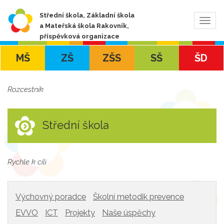
Střední škola, Základní škola
Zobra
a Mateřská škola Rakovník,
navig
příspěvková organizace
MŠ
ZŠ
ZŠS
SŠ
ŠD
Rozcestník
Střední škola
Rychle k cíli
Výchovný poradce
Školní metodik prevence
EVVO
ICT
Projekty
Naše úspěchy