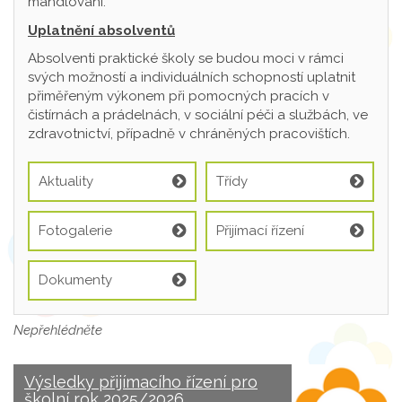
mandlování.
Uplatnění absolventů
Absolventi praktické školy se budou moci v rámci
svých možností a individuálních schopností uplatnit
přiměřeným výkonem při pomocných pracích v
čistírnách a prádelnách, v sociální péči a službách, ve
zdravotnictví, případně v chráněných pracovištích.
Aktuality
Třídy
Fotogalerie
Přijímací řízení
Dokumenty
Nepřehlédněte
Výsledky přijímacího řízení pro
školní rok 2025/2026