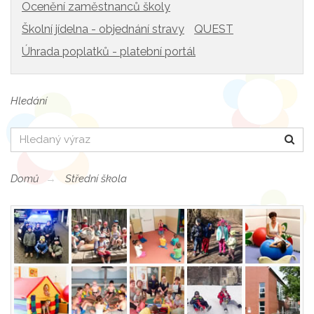
Ocenění zaměstnanců školy
Školní jídelna - objednání stravy
QUEST
Úhrada poplatků - platební portál
Hledání
Hledat
Domů
Střední škola