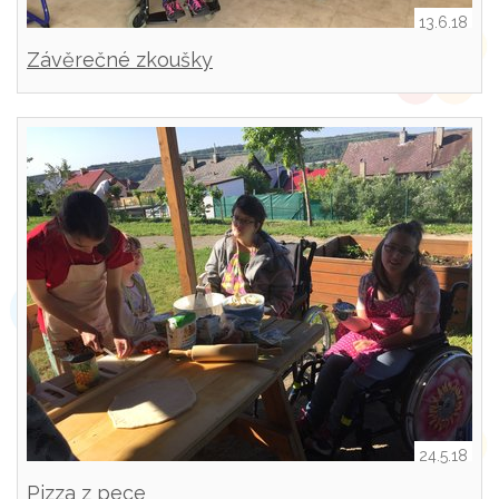
13.6.18
Závěrečné zkoušky
24.5.18
Pizza z pece