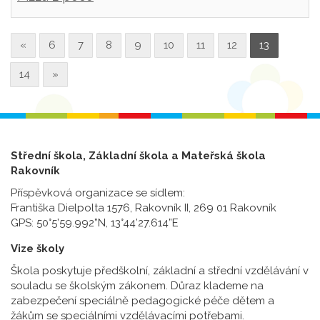
«
6
7
8
9
10
11
12
13
14
»
Střední škola, Základní škola a Mateřská škola
Rakovník
Příspěvková organizace se sídlem:
Františka Dielpolta 1576, Rakovník II, 269 01 Rakovník
GPS: 50°5’59.992”N, 13°44’27.614”E
Vize školy
Škola poskytuje předškolní, základní a střední vzdělávání v
souladu se školským zákonem. Důraz klademe na
zabezpečení speciálně pedagogické péče dětem a
žákům se speciálními vzdělávacími potřebami.