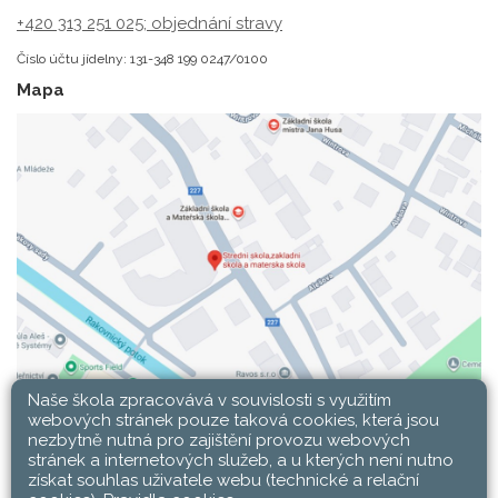
+420 313 251 025;
objednání stravy
Číslo účtu jídelny: 131-348 199 0247/0100
Mapa
Naše škola zpracovává v souvislosti s využitím
webových stránek pouze taková cookies, která jsou
nezbytně nutná pro zajištění provozu webových
stránek a internetových služeb, a u kterých není nutno
získat souhlas uživatele webu (technické a relační