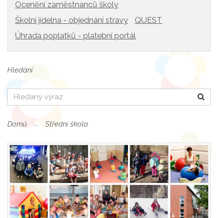
Ocenění zaměstnanců školy
Školní jídelna - objednání stravy
QUEST
Úhrada poplatků - platební portál
Hledání
Hledat
Domů
Střední škola