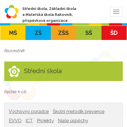
Střední škola, Základní škola
Zobra
a Mateřská škola Rakovník,
navig
příspěvková organizace
MŠ
ZŠ
ZŠS
SŠ
ŠD
Rozcestník
Střední škola
Rychle k cíli
Výchovný poradce
Školní metodik prevence
EVVO
ICT
Projekty
Naše úspěchy