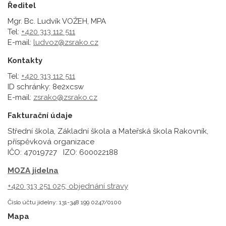
Ředitel
Mgr. Bc. Ludvík VOŽEH, MPA
Tel:
+420 313 112 511
E-mail:
ludvoz@zsrako.cz
Kontakty
Tel:
+420 313 112 511
ID schránky: 8e2xcsw
E-mail:
zsrako@zsrako.cz
Fakturační údaje
Střední škola, Základní škola a Mateřská škola Rakovník,
příspěvková organizace
IČO: 47019727 IZO: 600022188
MOZA jídelna
+420 313 251 025;
objednání stravy
Číslo účtu jídelny: 131-348 199 0247/0100
Mapa