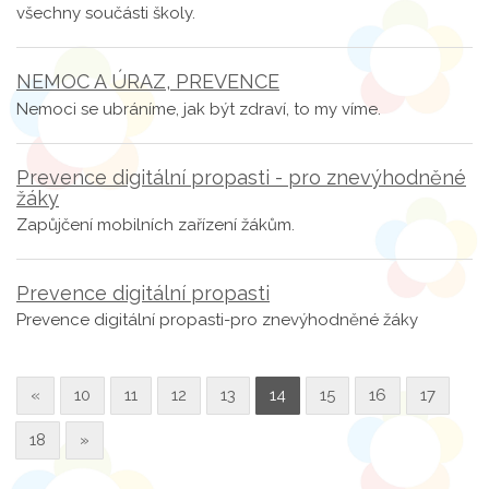
všechny součásti školy.
NEMOC A ÚRAZ, PREVENCE
Nemoci se ubráníme, jak být zdraví, to my víme.
Prevence digitální propasti - pro znevýhodněné
žáky
Zapůjčení mobilních zařízení žákům.
Prevence digitální propasti
Prevence digitální propasti-pro znevýhodněné žáky
«
10
11
12
13
14
15
16
17
18
»