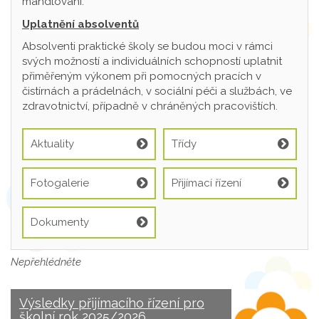
mandlování.
Uplatnění absolventů
Absolventi praktické školy se budou moci v rámci
svých možností a individuálních schopností uplatnit
přiměřeným výkonem při pomocných pracích v
čistírnách a prádelnách, v sociální péči a službách, ve
zdravotnictví, případně v chráněných pracovištích.
Aktuality
Třídy
Fotogalerie
Přijímací řízení
Dokumenty
Nepřehlédněte
Výsledky přijímacího řízení pro
školní rok 2025/2026