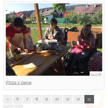
24.5.18
Pizza z pece
«
6
7
8
9
10
11
12
13