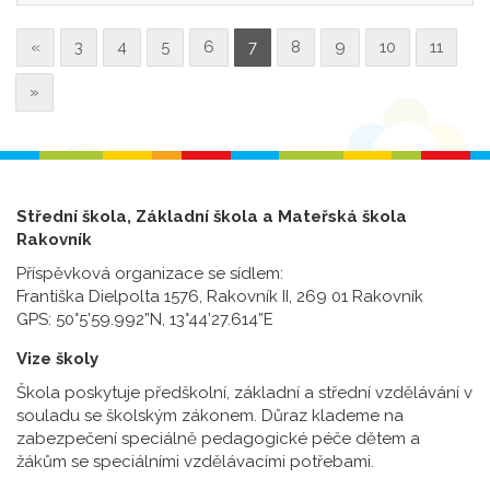
«
3
4
5
6
7
8
9
10
11
»
Střední škola, Základní škola a Mateřská škola
Rakovník
Příspěvková organizace se sídlem:
Františka Dielpolta 1576, Rakovník II, 269 01 Rakovník
GPS: 50°5’59.992”N, 13°44’27.614”E
Vize školy
Škola poskytuje předškolní, základní a střední vzdělávání v
souladu se školským zákonem. Důraz klademe na
zabezpečení speciálně pedagogické péče dětem a
žákům se speciálními vzdělávacími potřebami.