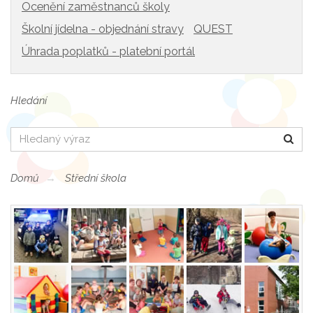
Ocenění zaměstnanců školy
Školní jídelna - objednání stravy
QUEST
Úhrada poplatků - platební portál
Hledání
Hledat
Domů
Střední škola