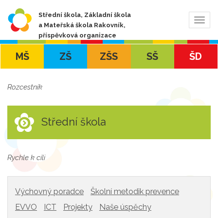
Střední škola, Základní škola
Zobra
a Mateřská škola Rakovník,
navig
příspěvková organizace
MŠ
ZŠ
ZŠS
SŠ
ŠD
Rozcestník
Střední škola
Rychle k cíli
Výchovný poradce
Školní metodik prevence
EVVO
ICT
Projekty
Naše úspěchy