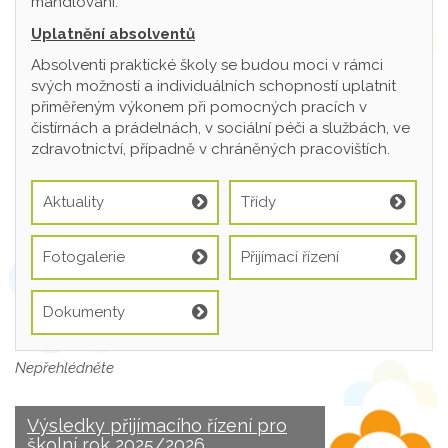
mandlování.
Uplatnění absolventů
Absolventi praktické školy se budou moci v rámci
svých možností a individuálních schopností uplatnit
přiměřeným výkonem při pomocných pracích v
čistírnách a prádelnách, v sociální péči a službách, ve
zdravotnictví, případně v chráněných pracovištích.
Aktuality
Třídy
Fotogalerie
Přijímací řízení
Dokumenty
Nepřehlédněte
Výsledky přijímacího řízení pro
školní rok 2025/2026