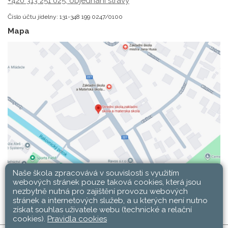
+420 313 251 025;
objednání stravy
Číslo účtu jídelny: 131-348 199 0247/0100
Mapa
Naše škola zpracovává v souvislosti s využitím
webových stránek pouze taková cookies, která jsou
nezbytně nutná pro zajištění provozu webových
stránek a internetových služeb, a u kterých není nutno
získat souhlas uživatele webu (technické a relační
cookies).
Pravidla cookies