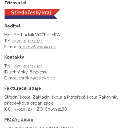
Zřizovatel
Ředitel
Mgr. Bc. Ludvík VOŽEH, MPA
Tel:
+420 313 112 511
E-mail:
ludvoz@zsrako.cz
Kontakty
Tel:
+420 313 112 511
ID schránky: 8e2xcsw
E-mail:
zsrako@zsrako.cz
Fakturační údaje
Střední škola, Základní škola a Mateřská škola Rakovník,
příspěvková organizace
IČO: 47019727 IZO: 600022188
MOZA jídelna