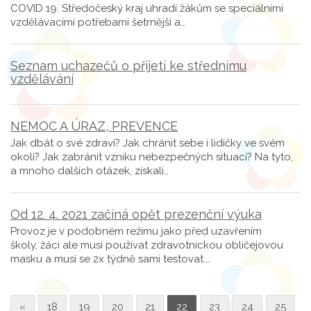
COVID 19. Středočeský kraj uhradí žákům se speciálními
vzdělávacími potřebami šetrnější a…
Seznam uchazečů o přijetí ke střednímu
vzdělávání
NEMOC A ÚRAZ, PREVENCE
Jak dbát o své zdraví? Jak chránit sebe i lidičky ve svém
okolí? Jak zabránit vzniku nebezpečných situací? Na tyto,
a mnoho dalších otázek, získali…
Od 12. 4. 2021 začíná opět prezenční výuka
Provoz je v podobném režimu jako před uzavřením
školy, žáci ale musí používat zdravotnickou obličejovou
masku a musí se 2x týdně sami testovat.…
«
18
19
20
21
22
23
24
25