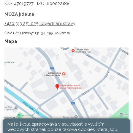
IČO: 47019727 IZO: 600022188
MOZA jídelna
+420 313 251 025;
objednání stravy
Číslo účtu jídelny: 131-348 199 0247/0100
Mapa
Naše škola zpracovává v souvislosti s využitím
webových stránek pouze taková cookies, která jsou