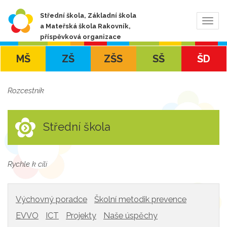
Střední škola, Základní škola
Zobra
a Mateřská škola Rakovník,
navig
příspěvková organizace
MŠ
ZŠ
ZŠS
SŠ
ŠD
Rozcestník
Střední škola
Rychle k cíli
Výchovný poradce
Školní metodik prevence
EVVO
ICT
Projekty
Naše úspěchy