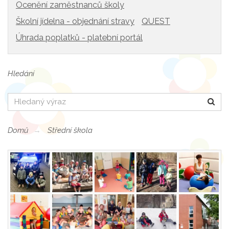
Ocenění zaměstnanců školy
Školní jídelna - objednání stravy
QUEST
Úhrada poplatků - platební portál
Hledání
Hledat
Domů
Střední škola