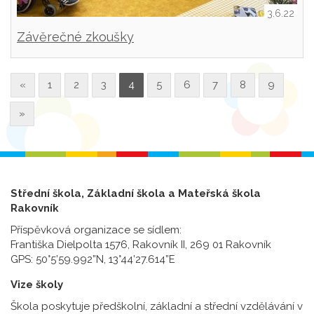
3.6.22
Závěrečné zkoušky
«
1
2
3
4
5
6
7
8
9
»
Střední škola, Základní škola a Mateřská škola
Rakovník
Příspěvková organizace se sídlem:
Františka Dielpolta 1576, Rakovník II, 269 01 Rakovník
GPS: 50°5’59.992”N, 13°44’27.614”E
Vize školy
Škola poskytuje předškolní, základní a střední vzdělávání v