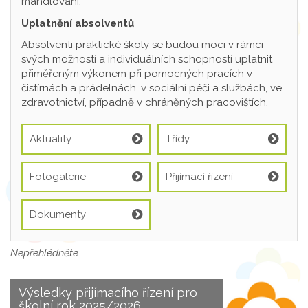
mandlování.
Uplatnění absolventů
Absolventi praktické školy se budou moci v rámci
svých možností a individuálních schopností uplatnit
přiměřeným výkonem při pomocných pracích v
čistírnách a prádelnách, v sociální péči a službách, ve
zdravotnictví, případně v chráněných pracovištích.
Aktuality
Třídy
Fotogalerie
Přijímací řízení
Dokumenty
Nepřehlédněte
Výsledky přijímacího řízení pro
školní rok 2025/2026