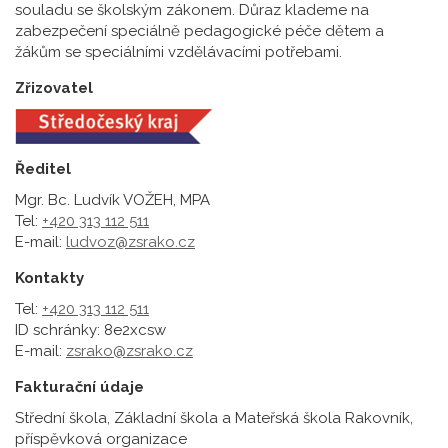
souladu se školským zákonem. Důraz klademe na
zabezpečení speciálně pedagogické péče dětem a
žákům se speciálními vzdělávacími potřebami.
Zřizovatel
Ředitel
Mgr. Bc. Ludvík VOŽEH, MPA
Tel:
+420 313 112 511
E-mail:
ludvoz@zsrako.cz
Kontakty
Tel:
+420 313 112 511
ID schránky: 8e2xcsw
E-mail:
zsrako@zsrako.cz
Fakturační údaje
Střední škola, Základní škola a Mateřská škola Rakovník,
příspěvková organizace