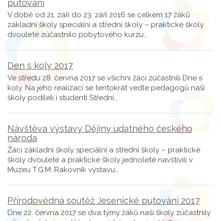
putování
V době od 21. září do 23. září 2016 se celkem 17 žáků
základní školy speciální a střední školy – praktické školy
dvouleté zúčastnilo pobytového kurzu…
Den s koly 2017
Ve středu 28. června 2017 se všichni žáci zúčastnili Dne s
koly. Na jeho realizaci se tentokrát vedle pedagogů naší
školy podíleli i studenti Střední…
Návštěva výstavy Dějiny udatného českého
národa
Žáci základní školy speciální a střední školy – praktické
školy dvouleté a praktické školy jednoleté navštívili v
Muzeu T.G.M. Rakovník výstavu…
Přírodovědná soutěž Jesenické putování 2017
Dne 22. června 2017 se dva týmy žáků naší školy zúčastnily