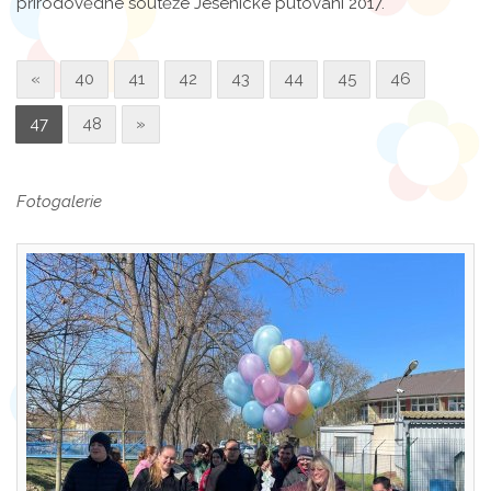
přírodovědné soutěže Jesenické putování 2017.
«
40
41
42
43
44
45
46
47
48
»
Fotogalerie