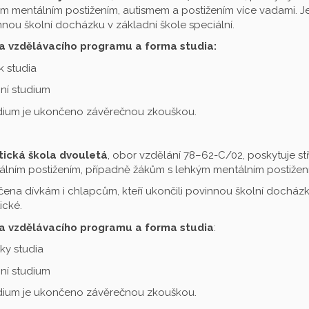
m mentálním postižením, autismem a postižením více vadami. Je 
nou školní docházku v základní škole speciální.
a vzdělávacího programu a forma studia:
ok studia
ní studium
udium je ukončeno závěrečnou zkouškou.
tická škola dvouletá
, obor vzdělání 78–62-C/02, poskytuje st
lním postižením, případně žákům s lehkým mentálním postižení
čena dívkám i chlapcům, kteří ukončili povinnou školní docházku
ické.
a vzdělávacího programu a forma studia
:
oky studia
ní studium
udium je ukončeno závěrečnou zkouškou.