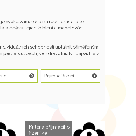
 výuka zaměřena na ruční práce, a to
a a oděvů, jejich žehlení a mandlování.
individuálních schopností uplatnit přiměřeným
 péči a službách, ve zdravotnictví, případně v
rie
Přijímací řízení
Kritéria přijímacího
řízení ke