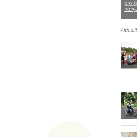
pro š
2025
Aktualit