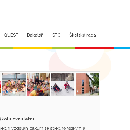
QUEST
Bakaláři
SPC
Školská rada
 školu dvouletou
třední vzdělání žákům se středně těžkým a