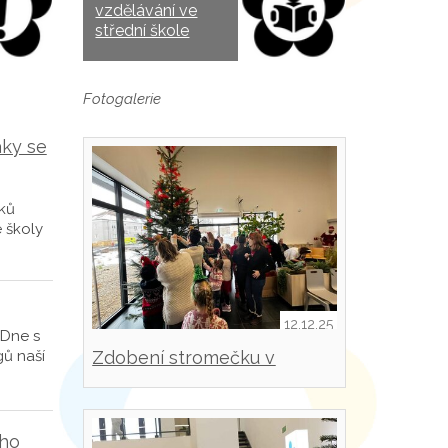
vzdělávání ve
střední škole
Fotogalerie
áky se
áků
é školy
12.12.25
 Dne s
Zdobení stromečku v
gů naší
Masarykově nemocnici
Rakovník
ého