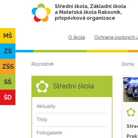
Střední škola, Základní škola
a Mateřská škola Rakovník,
příspěvková organizace
MŠ
O škole
Ochrana osobních 
ZŠ
Rozcestník
Domů
ZŠS
SŠ
Střední škola
ŠD
Aktuality
Třídy
Stře
Fotogalerie
Prak