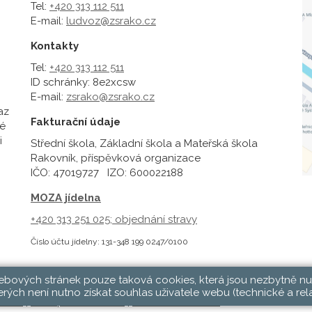
Tel:
+420 313 112 511
E-mail:
ludvoz@zsrako.cz
Kontakty
Tel:
+420 313 112 511
ID schránky: 8e2xcsw
E-mail:
zsrako@zsrako.cz
az
Fakturační údaje
é
i
Střední škola, Základní škola a Mateřská škola
Rakovník, příspěvková organizace
IČO: 47019727 IZO: 600022188
MOZA jídelna
+420 313 251 025;
objednání stravy
Číslo účtu jídelny: 131-348 199 0247/0100
webových stránek pouze taková cookies, která jsou nezbytně nu
rých není nutno získat souhlas uživatele webu (technické a rel
hlásit
|
Přístupnost stránek
|
Pravidla COOKIES