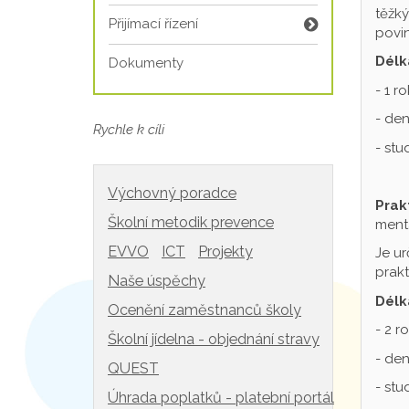
těžký
Přijímací řízení
povin
Délk
Dokumenty
- 1 r
- den
Rychle k cíli
- st
Výchovný poradce
Prak
Školní metodik prevence
mentá
EVVO
ICT
Projekty
Je ur
prakt
Naše úspěchy
Délk
Ocenění zaměstnanců školy
- 2 r
Školní jídelna - objednání stravy
- den
QUEST
- st
Úhrada poplatků - platební portál