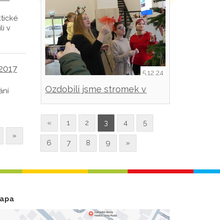
ktické
li v
2017
5.12.24
Ozdobili jsme stromek v
ání
nemocnici
«
1
2
3
4
5
»
6
7
8
9
»
apa