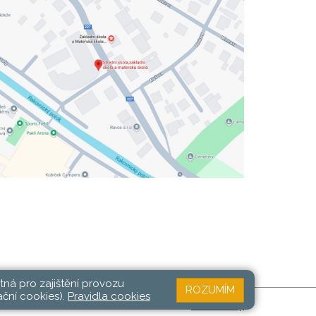
tná pro zajištění provozu
ROZUMÍM
ační cookies).
Pravidla cookies
Web školy