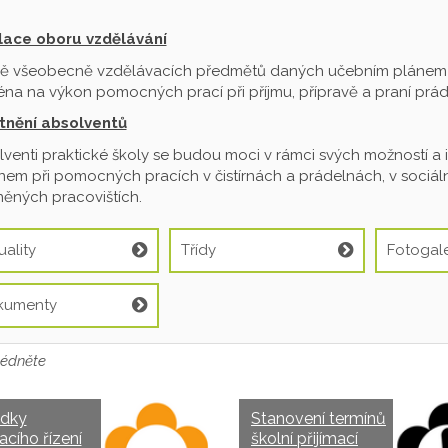
ilace oboru vzdělávání
ě všeobecně vzdělávacích předmětů daných učebním plánem je
na na výkon pomocných prací při příjmu, přípravě a praní prádl
tnění absolventů
venti praktické školy se budou moci v rámci svých možností a 
em při pomocných pracích v čistírnách a prádelnách, v sociální
ěných pracovištích.
uality
Třídy
Fotogale
kumenty
édněte
edky
Stanovení termínů
acího řízení
školní přijímací