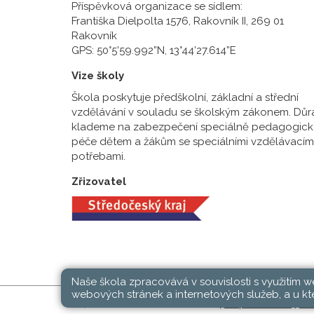
Příspěvková organizace se sídlem:
Františka Dielpolta 1576, Rakovník II, 269 01
Rakovník
GPS: 50°5’59.992”N, 13°44’27.614”E
Vize školy
Škola poskytuje předškolní, základní a střední
vzdělávání v souladu se školským zákonem. Důr
klademe na zabezpečení speciálně pedagogick
péče dětem a žákům se speciálními vzdělávacím
potřebami.
Zřizovatel
Naše škola zpracovává v souvislosti s využitím 
webových stránek a internetových služeb, a u kte
SŠ, ZŠ a MŠ Rakovník © 2026 |
Mapa stránek
|
Při