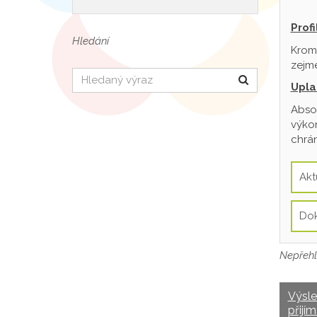
Prof
Hledání
Krom
zejmé
Hledat
Upla
Absol
výkon
chrán
Akt
Do
Nepřehl
Výsl
přijím