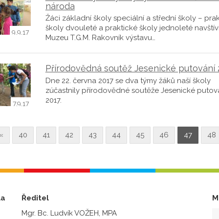
národa
Žáci základní školy speciální a střední školy – pra
školy dvouleté a praktické školy jednoleté navštívi
9.9.17
Muzeu T.G.M. Rakovník výstavu…
Přírodovědná soutěž Jesenické putování 
Dne 22. června 2017 se dva týmy žáků naší školy
zúčastnily přírodovědné soutěže Jesenické putov
2017.
7.9.17
«
40
41
42
43
44
45
46
47
48
la
Ředitel
M
Mgr. Bc. Ludvík VOŽEH, MPA