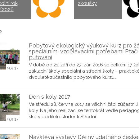
kolní rok
zkoušky
/2026
y
Pobytový ekologický výukový kurz pro ž
speciálními vzdělávacími potřebami Ptačí
putování
V době od 21. září do 23. září 2016 se celkem 17 ž
9.9.17
základní školy speciální a střední školy – praktick
dvouleté zúčastnilo pobytového kurzu…
Den s koly 2017
Ve středu 28. června 2017 se všichni žáci zúčastnili
koly. Na jeho realizaci se tentokrát vedle pedago
školy podíleli i studenti Střední…
9.9.17
Návštěva výstavy Dějiny udatného česk