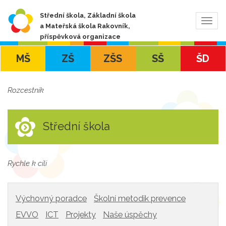
Střední škola, Základní škola
Zobra
a Mateřská škola Rakovník,
navig
příspěvková organizace
MŠ
ZŠ
ZŠS
SŠ
ŠD
Rozcestník
Střední škola
Rychle k cíli
Výchovný poradce
Školní metodik prevence
EVVO
ICT
Projekty
Naše úspěchy