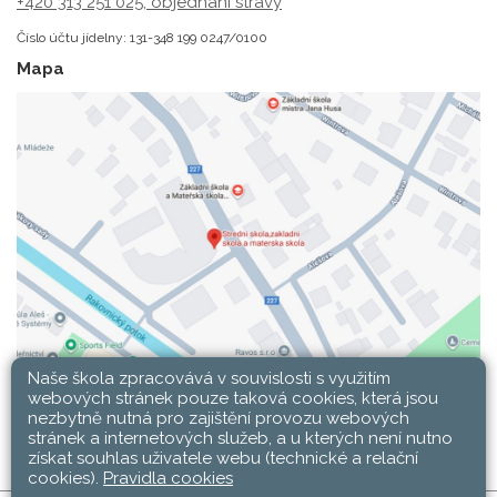
+420 313 251 025;
objednání stravy
Číslo účtu jídelny: 131-348 199 0247/0100
Mapa
Naše škola zpracovává v souvislosti s využitím
webových stránek pouze taková cookies, která jsou
nezbytně nutná pro zajištění provozu webových
stránek a internetových služeb, a u kterých není nutno
získat souhlas uživatele webu (technické a relační
cookies).
Pravidla cookies