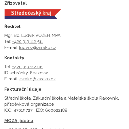
Zřizovatel
Ředitel
Mgr. Bc. Ludvík VOŽEH, MPA
Tel:
+420 313 112 511
E-mail:
ludvoz@zsrako.cz
Kontakty
Tel:
+420 313 112 511
ID schránky: 8e2xcsw
E-mail:
zsrako@zsrako.cz
Fakturační údaje
Střední škola, Základní škola a Mateřská škola Rakovník,
příspěvková organizace
IČO: 47019727 IZO: 600022188
MOZA jídelna