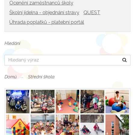
Ocenění zaměstnanců školy
Školní jídelna - objednání stravy
QUEST
Úhrada poplatků - platební portál
Hledání
Hledat
Domů
Střední škola