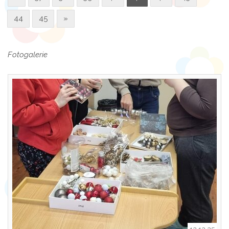
44
45
»
Fotogalerie