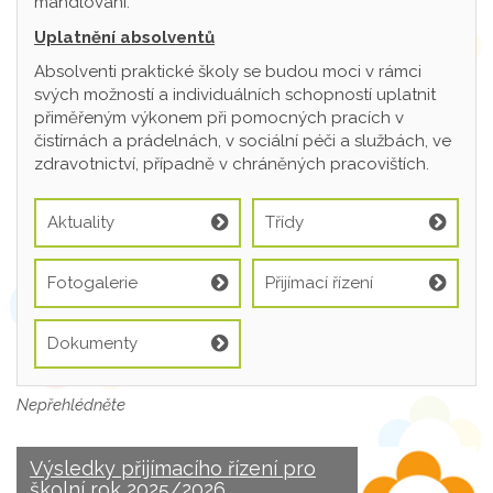
mandlování.
Uplatnění absolventů
Absolventi praktické školy se budou moci v rámci
svých možností a individuálních schopností uplatnit
přiměřeným výkonem při pomocných pracích v
čistírnách a prádelnách, v sociální péči a službách, ve
zdravotnictví, případně v chráněných pracovištích.
Aktuality
Třídy
Fotogalerie
Přijímací řízení
Dokumenty
Nepřehlédněte
Výsledky přijímacího řízení pro
školní rok 2025/2026