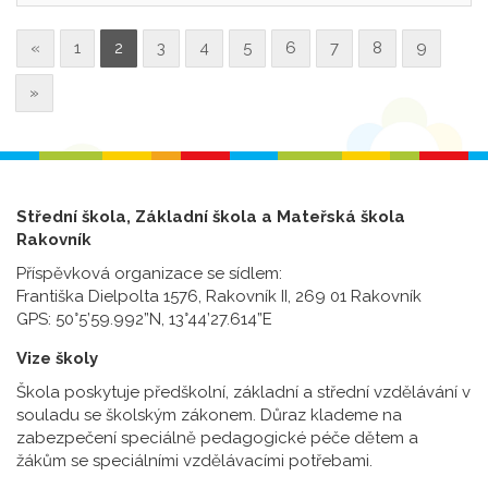
«
1
2
3
4
5
6
7
8
9
»
Střední škola, Základní škola a Mateřská škola
Rakovník
Příspěvková organizace se sídlem:
Františka Dielpolta 1576, Rakovník II, 269 01 Rakovník
GPS: 50°5’59.992”N, 13°44’27.614”E
Vize školy
Škola poskytuje předškolní, základní a střední vzdělávání v
souladu se školským zákonem. Důraz klademe na
zabezpečení speciálně pedagogické péče dětem a
žákům se speciálními vzdělávacími potřebami.