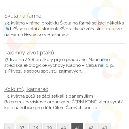
Škola na farmě
23. května v rámci projektu Škola na farmě se žáci několika
tříd ZŠ speciální a studenti SŠ praktické zúčastnili exkurze
na Farmě Hedecko v Břežanech…
Tajemný život ptáků
17. května 2018 do školy přijeli pracovníci Naučného
střediska ekologické výchovy Kladno – Čabárna, o. p.
s. Přivezli s sebou spoustu zajímavých…
Kolo můj kamarád
3. května 2018 se žáci setkali s panem Jiřím
Bajerem z neziskové organizace ČERNÍ KONĚ, která vyrábí
kola handbike pro děti. Cílem Černých koní je…
«
37
38
39
40
41
42
43