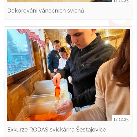
12.12.25
Dekorování vánočních svícnů
12.12.25
Exkurze RODAS svíčkárna Šestajovice