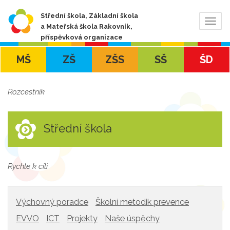
Střední škola, Základní škola
Zobra
a Mateřská škola Rakovník,
navig
příspěvková organizace
MŠ
ZŠ
ZŠS
SŠ
ŠD
Rozcestník
Střední škola
Rychle k cíli
Výchovný poradce
Školní metodik prevence
EVVO
ICT
Projekty
Naše úspěchy