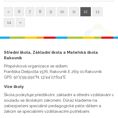
«
6
7
8
9
10
11
12
13
14
»
Střední škola, Základní škola a Mateřská škola
Rakovník
Příspěvková organizace se sídlem:
Františka Dielpolta 1576, Rakovník II, 269 01 Rakovník
GPS: 50°5’59.992”N, 13°44’27.614”E
Vize školy
Škola poskytuje předškolní, základní a střední vzdělávání v
souladu se školským zákonem. Důraz klademe na
zabezpečení speciálně pedagogické péče dětem a
žákům se speciálními vzdělávacími potřebami.