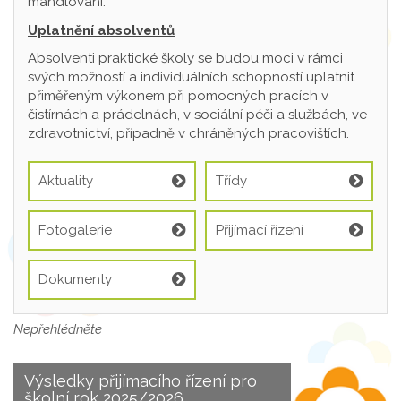
mandlování.
Uplatnění absolventů
Absolventi praktické školy se budou moci v rámci
svých možností a individuálních schopností uplatnit
přiměřeným výkonem při pomocných pracích v
čistírnách a prádelnách, v sociální péči a službách, ve
zdravotnictví, případně v chráněných pracovištích.
Aktuality
Třídy
Fotogalerie
Přijímací řízení
Dokumenty
Nepřehlédněte
Výsledky přijímacího řízení pro
školní rok 2025/2026