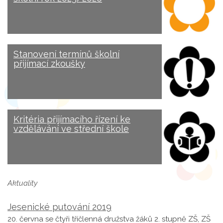
Stanovení termínů školní
přijímací zkoušky
Kritéria přijímacího řízení ke
vzdělávání ve střední škole
Aktuality
Jesenické putování 2019
20. června se čtyři tříčlenná družstva žáků 2. stupně ZŠ, ZŠ