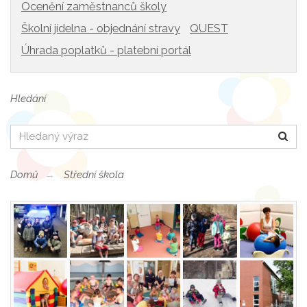
Ocenění zaměstnanců školy
Školní jídelna - objednání stravy
QUEST
Úhrada poplatků - platební portál
Hledání
Hledat
Domů
Střední škola