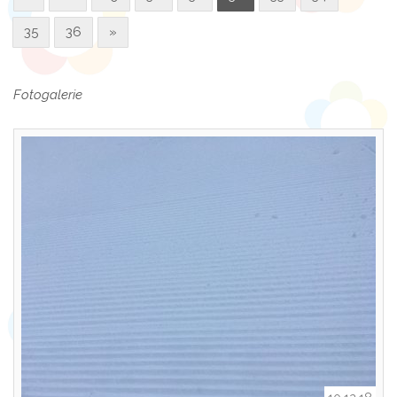
35
36
»
Fotogalerie