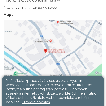
+420 313 251 025;
objednání stravy
Číslo účtu jídelny: 131-348 199 0247/0100
Mapa
Naše škola zpracovává v souvislosti s využitím
webových stránek pouze taková cookies, která jsou
nezbytně nutná pro zajištění provozu webových
stránek a internetových služeb, a u kterých není nutno
získat souhlas uživatele webu (technické a relační
cookies).
Pravidla cookies