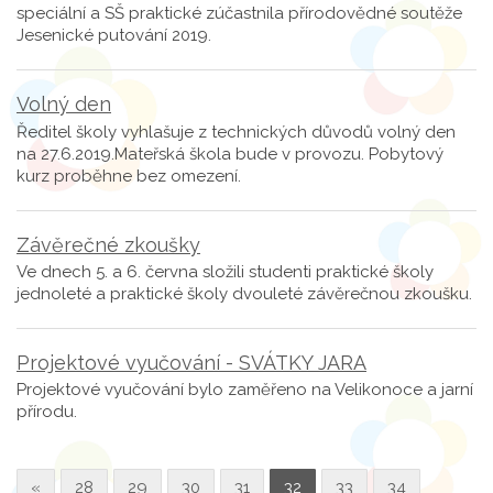
speciální a SŠ praktické zúčastnila přírodovědné soutěže
Jesenické putování 2019.
Volný den
Ředitel školy vyhlašuje z technických důvodů volný den
na 27.6.2019.Mateřská škola bude v provozu. Pobytový
kurz proběhne bez omezení.
Závěrečné zkoušky
Ve dnech 5. a 6. června složili studenti praktické školy
jednoleté a praktické školy dvouleté závěrečnou zkoušku.
Projektové vyučování - SVÁTKY JARA
Projektové vyučování bylo zaměřeno na Velikonoce a jarní
přírodu.
«
28
29
30
31
32
33
34