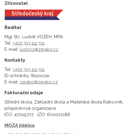
Zřizovatel
Ředitel
Mgr. Bc. Ludvík VOŽEH, MPA
Tel:
+420 313 112 511
E-mail:
ludvoz@zsrako.cz
Kontakty
Tel:
+420 313 112 511
ID schránky: 8e2xcsw
E-mail:
zsrako@zsrako.cz
Fakturační údaje
Střední škola, Základní škola a Mateřská škola Rakovník,
příspěvková organizace
IČO: 47019727 IZO: 600022188
MOZA jídelna