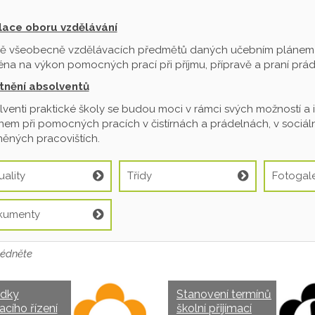
ilace oboru vzdělávání
ě všeobecně vzdělávacích předmětů daných učebním plánem je
na na výkon pomocných prací při příjmu, přípravě a praní prádl
tnění absolventů
venti praktické školy se budou moci v rámci svých možností a 
em při pomocných pracích v čistírnách a prádelnách, v sociální
ěných pracovištích.
uality
Třídy
Fotogale
kumenty
édněte
edky
Stanovení termínů
acího řízení
školní přijímací