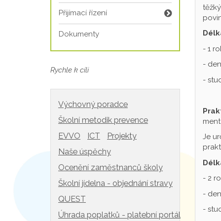
těžký
Přijímací řízení
povin
Délk
Dokumenty
- 1 r
- den
Rychle k cíli
- st
Výchovný poradce
Prak
Školní metodik prevence
mentá
EVVO
ICT
Projekty
Je ur
prakt
Naše úspěchy
Délk
Ocenění zaměstnanců školy
- 2 r
Školní jídelna - objednání stravy
- den
QUEST
- st
Úhrada poplatků - platební portál