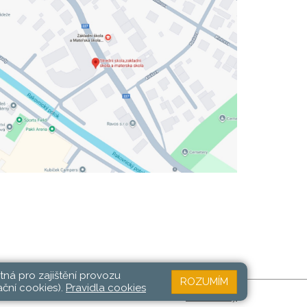
tná pro zajištění provozu
ROZUMÍM
ační cookies).
Pravidla cookies
Web školy