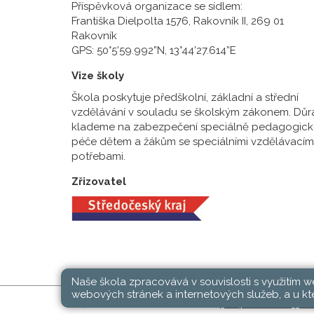
Příspěvková organizace se sídlem:
Františka Dielpolta 1576, Rakovník II, 269 01
Rakovník
GPS: 50°5’59.992”N, 13°44’27.614”E
Vize školy
Škola poskytuje předškolní, základní a střední
vzdělávání v souladu se školským zákonem. Důr
klademe na zabezpečení speciálně pedagogick
péče dětem a žákům se speciálními vzdělávacím
potřebami.
Zřizovatel
Naše škola zpracovává v souvislosti s využitím 
webových stránek a internetových služeb, a u kte
SŠ, ZŠ a MŠ Rakovník © 2026 |
Mapa stránek
|
Při