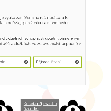
 výuka zaměřena na ruční práce, a to
a a oděvů, jejich žehlení a mandlování.
individuálních schopností uplatnit přiměřeným
 péči a službách, ve zdravotnictví, případně v
rie
Přijímací řízení
Kritéria přijímacího
řízení ke