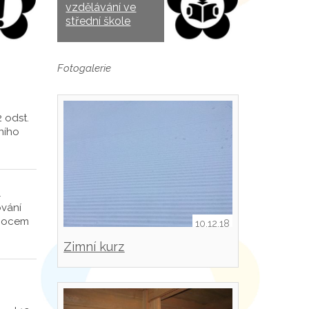
vzdělávání ve
střední škole
Fotogalerie
 odst.
ního
M
ování
emocem
10.12.18
Zimní kurz