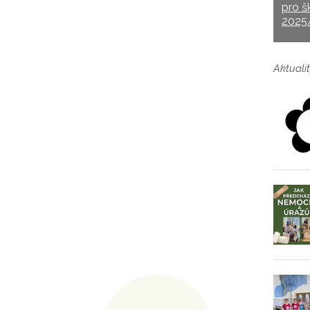
pro š
2025
Aktualit