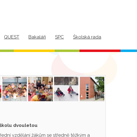
QUEST
Bakaláři
SPC
Školská rada
 školu dvouletou
třední vzdělání žákům se středně těžkým a