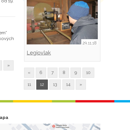
 od 19.
tem“
ykových
29.11.18
Legiovlak
»
«
6
7
8
9
10
11
12
13
14
»
apa