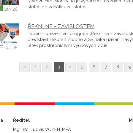
Rakovnické čítanky. Ta je výběrem literárních textů
století do začátku 20. století,…
19.3.26
ŘEKNI NE - ZÁVISLOSTEM
Týdenní preventivní program „Řekni ne – závislos
představil žákům II. stupně a SŠ rizika užívání náv
látek prostřednictvím výukových videí…
19.2.26
«
1
2
3
4
5
6
7
8
9
la
Ředitel
M
Mgr. Bc. Ludvík VOŽEH, MPA