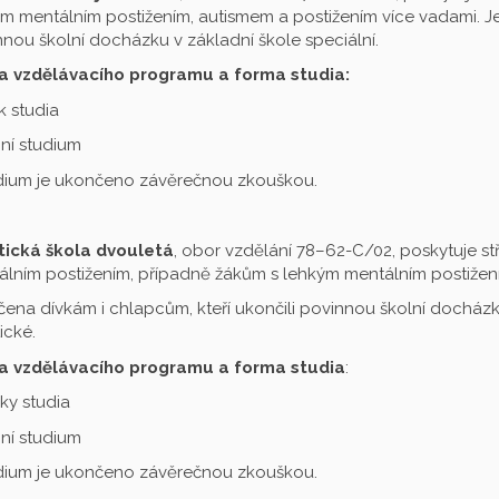
m mentálním postižením, autismem a postižením více vadami. Je 
nou školní docházku v základní škole speciální.
a vzdělávacího programu a forma studia:
ok studia
ní studium
udium je ukončeno závěrečnou zkouškou.
tická škola dvouletá
, obor vzdělání 78–62-C/02, poskytuje st
lním postižením, případně žákům s lehkým mentálním postižení
čena dívkám i chlapcům, kteří ukončili povinnou školní docházku
ické.
a vzdělávacího programu a forma studia
:
oky studia
ní studium
udium je ukončeno závěrečnou zkouškou.