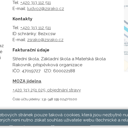
Tel:
+420 313 112 511
E-mail:
ludvoz@zsrako.cz
Kontakty
Tel:
+420 313 112 511
ID schránky: 8e2xcsw
E-mail:
zsrako@zsrako.cz
az
Fakturační údaje
é
i
Střední škola, Základní škola a Mateřská škola
Rakovník, příspěvková organizace
IČO: 47019727 IZO: 600022188
MOZA jídelna
+420 313 251 025;
objednání stravy
Číslo účtu jídelny: 131-348 199 0247/0100
webových stránek pouze taková cookies, která jsou nezbytně nu
rých není nutno získat souhlas uživatele webu (technické a rel
hlásit
|
Přístupnost stránek
|
Pravidla COOKIES