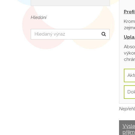
Prof
Hledání
Krom
zejmé
Hledat
Upla
Absol
výkon
chrán
Akt
Do
Nepřehl
Výsl
přijím