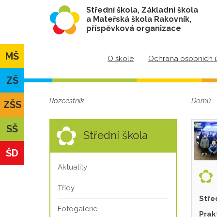
Střední škola, Základní škola
a Mateřská škola Rakovník,
příspěvková organizace
MŠ
O škole
Ochrana osobních 
ZŠ
Rozcestník
Domů
ZŠS
SŠ
Střední škola
ŠD
Aktuality
Třídy
Stře
Fotogalerie
Prak