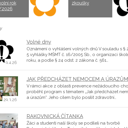
kolní rok
zkoušky
/2026
y
Volné dny
Oznámení o vyhlášení volných dnů V souladu s § 2
5 vyhlášky MŠMT č. 16/2005 Sb., o organizaci škol
roku, a podle § 24 odst. 2 zákona č. 561…
9.4.26
JAK PŘEDCHÁZET NEMOCEM A ÚRAZŮ
V rámci akce z oblasti prevence nežádoucího ch
proběhl program s tématem „Jak předcházet n
a úrazům“. Jeho cílem bylo posílit zdravotní…
29.3.26
RAKOVNICKÁ ČÍTANKA
Žáci a studenti naší školy se podíleli na tvorbě