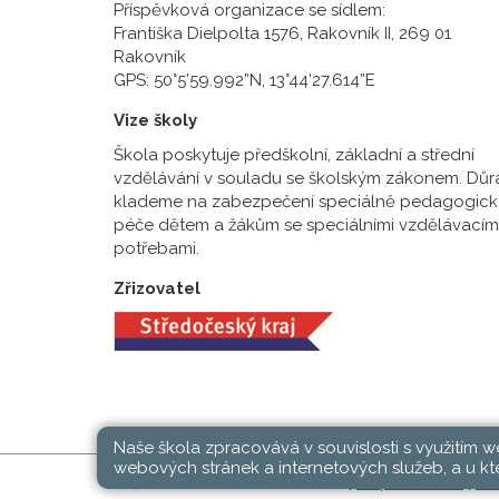
Příspěvková organizace se sídlem:
Františka Dielpolta 1576, Rakovník II, 269 01
Rakovník
GPS: 50°5’59.992”N, 13°44’27.614”E
Vize školy
Škola poskytuje předškolní, základní a střední
vzdělávání v souladu se školským zákonem. Důr
klademe na zabezpečení speciálně pedagogick
péče dětem a žákům se speciálními vzdělávacím
potřebami.
Zřizovatel
Naše škola zpracovává v souvislosti s využitím 
webových stránek a internetových služeb, a u kte
SŠ, ZŠ a MŠ Rakovník © 2026 |
Mapa stránek
|
Při