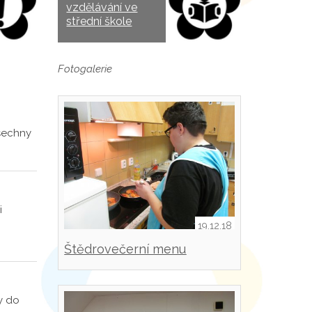
vzdělávání ve
střední škole
Fotogalerie
všechny
i
19.12.18
Štědrovečerní menu
y do