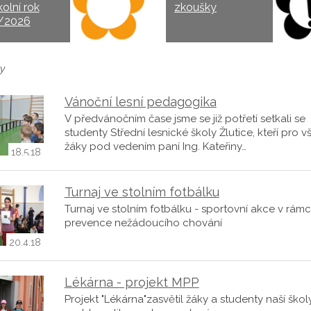
kolní rok
zkoušky
/2026
y
Vánoční lesní pedagogika
V předvánočním čase jsme se již potřetí setkali se
studenty Střední lesnické školy Žlutice, kteří pro 
žáky pod vedením paní Ing. Kateřiny…
18.5.18
Turnaj ve stolním fotbálku
Turnaj ve stolním fotbálku - sportovní akce v rámc
prevence nežádoucího chování
20.4.18
Lékárna - projekt MPP
Projekt "Lékárna"zasvětil žáky a studenty naší škol