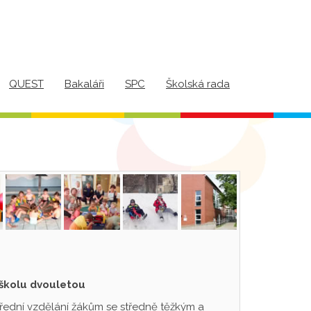
QUEST
Bakaláři
SPC
Školská rada
 školu dvouletou
třední vzdělání žákům se středně těžkým a