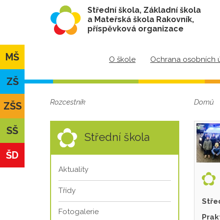
Střední škola, Základní škola
a Mateřská škola Rakovník,
příspěvková organizace
MŠ
O škole
Ochrana osobních 
ZŠ
Rozcestník
Domů
ZŠS
SŠ
Střední škola
ŠD
Aktuality
Třídy
Stře
Fotogalerie
Prak