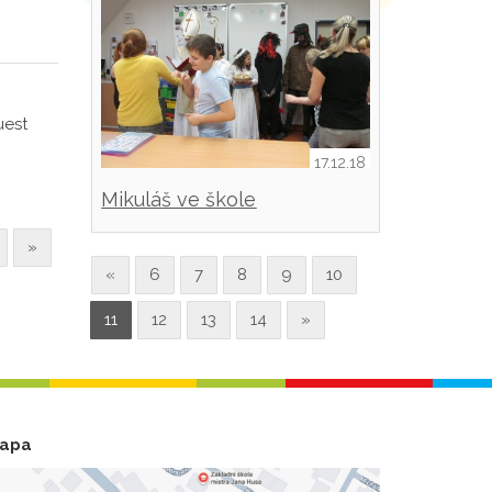
uest
17.12.18
Mikuláš ve škole
»
«
6
7
8
9
10
11
12
13
14
»
apa