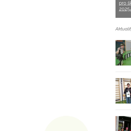
pro š
2025
Aktualit