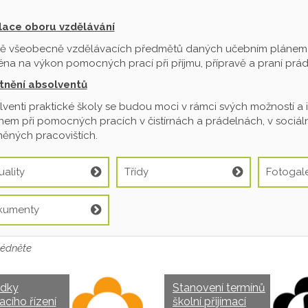
ilace oboru vzdělávání
ě všeobecně vzdělávacích předmětů daných učebním plánem je
na na výkon pomocných prací při příjmu, přípravě a praní prádl
tnění absolventů
venti praktické školy se budou moci v rámci svých možností a 
em při pomocných pracích v čistírnách a prádelnách, v sociální
ěných pracovištích.
uality
Třídy
Fotogale
kumenty
édněte
edky
Stanovení termínů
acího řízení
školní přijímací