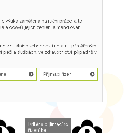
 výuka zaměřena na ruční práce, a to
a a oděvů, jejich žehlení a mandlování.
individuálních schopností uplatnit přiměřeným
 péči a službách, ve zdravotnictví, případně v
rie
Přijímací řízení
Kritéria přijímacího
řízení ke