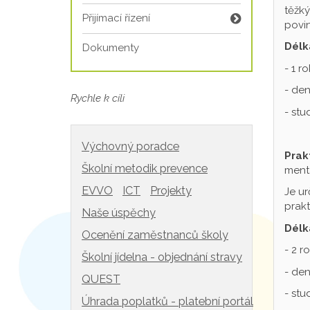
těžký
Přijímací řízení
povin
Délk
Dokumenty
- 1 r
- den
Rychle k cíli
- st
Výchovný poradce
Prak
Školní metodik prevence
mentá
EVVO
ICT
Projekty
Je ur
prakt
Naše úspěchy
Délk
Ocenění zaměstnanců školy
- 2 r
Školní jídelna - objednání stravy
- den
QUEST
- st
Úhrada poplatků - platební portál