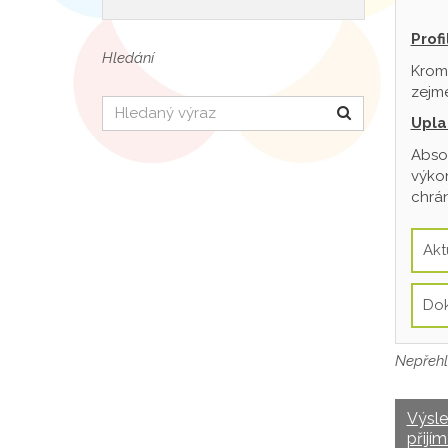
Prof
Hledání
Krom
zejmé
Hledat
Upla
Absol
výkon
chrán
Akt
Do
Nepřehl
Výsl
přijím