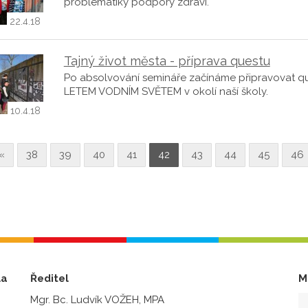
problematiky podpory zdraví.
22.4.18
Tajný život města - příprava questu
Po absolvování semináře začínáme připravovat q
LETEM VODNÍM SVĚTEM v okolí naší školy.
10.4.18
«
38
39
40
41
42
43
44
45
46
la
Ředitel
M
Mgr. Bc. Ludvík VOŽEH, MPA