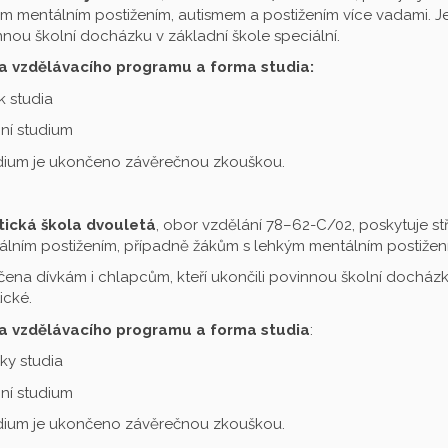
m mentálním postižením, autismem a postižením více vadami. Je 
nou školní docházku v základní škole speciální.
a vzdělávacího programu a forma studia:
ok studia
ní studium
udium je ukončeno závěrečnou zkouškou.
tická škola dvouletá
, obor vzdělání 78–62-C/02, poskytuje st
lním postižením, případně žákům s lehkým mentálním postižení
čena dívkám i chlapcům, kteří ukončili povinnou školní docházku
ické.
a vzdělávacího programu a forma studia
:
oky studia
ní studium
udium je ukončeno závěrečnou zkouškou.