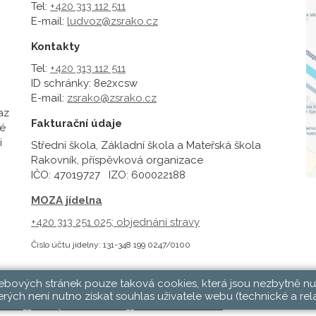
Tel:
+420 313 112 511
E-mail:
ludvoz@zsrako.cz
Kontakty
Tel:
+420 313 112 511
ID schránky: 8e2xcsw
E-mail:
zsrako@zsrako.cz
az
Fakturační údaje
é
i
Střední škola, Základní škola a Mateřská škola
Rakovník, příspěvková organizace
IČO: 47019727 IZO: 600022188
MOZA jídelna
+420 313 251 025;
objednání stravy
Číslo účtu jídelny: 131-348 199 0247/0100
webových stránek pouze taková cookies, která jsou nezbytně nu
rých není nutno získat souhlas uživatele webu (technické a rel
hlásit
|
Přístupnost stránek
|
Pravidla COOKIES