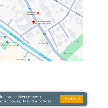
tná pro zajištění provozu
ROZUMÍM
ační cookies).
Pravidla cookies
Web školy