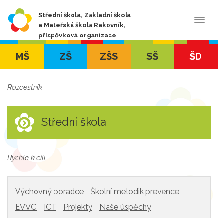
Střední škola, Základní škola
Zobra
a Mateřská škola Rakovník,
navig
příspěvková organizace
MŠ
ZŠ
ZŠS
SŠ
ŠD
Rozcestník
Střední škola
Rychle k cíli
Výchovný poradce
Školní metodik prevence
EVVO
ICT
Projekty
Naše úspěchy