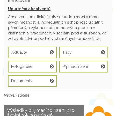
mandlování.
Uplatnění absolventů
Absolventi praktické školy se budou moci v rámci
svých možností a individuálních schopností uplatnit
přiměřeným výkonem při pomocných pracích v
čistírnách a prádelnách, v sociální péči a službách, ve
zdravotnictví, případně v chráněných pracovištích.
Aktuality
Třídy
Fotogalerie
Přijímací řízení
Dokumenty
Nepřehlédněte
Výsledky přijímacího řízení pro
školní rok 2025/2026