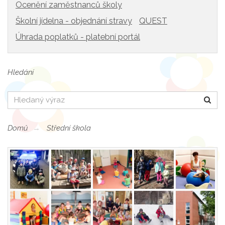
Ocenění zaměstnanců školy
Školní jídelna - objednání stravy
QUEST
Úhrada poplatků - platební portál
Hledání
Hledat
Domů
Střední škola