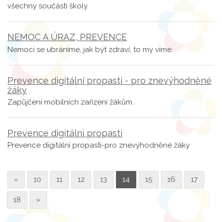
všechny součásti školy.
NEMOC A ÚRAZ, PREVENCE
Nemoci se ubráníme, jak být zdraví, to my víme.
Prevence digitální propasti - pro znevýhodněné
žáky
Zapůjčení mobilních zařízení žákům.
Prevence digitální propasti
Prevence digitální propasti-pro znevýhodněné žáky
«
10
11
12
13
14
15
16
17
18
»