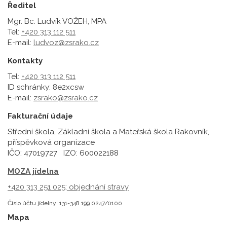
Ředitel
Mgr. Bc. Ludvík VOŽEH, MPA
Tel:
+420 313 112 511
E-mail:
ludvoz@zsrako.cz
Kontakty
Tel:
+420 313 112 511
ID schránky: 8e2xcsw
E-mail:
zsrako@zsrako.cz
Fakturační údaje
Střední škola, Základní škola a Mateřská škola Rakovník,
příspěvková organizace
IČO: 47019727 IZO: 600022188
MOZA jídelna
+420 313 251 025;
objednání stravy
Číslo účtu jídelny: 131-348 199 0247/0100
Mapa