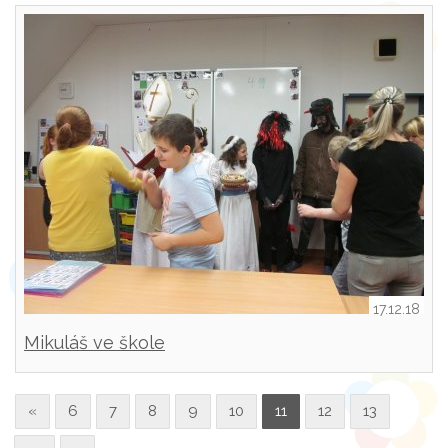
17.12.18
Mikuláš ve škole
«
6
7
8
9
10
11
12
13