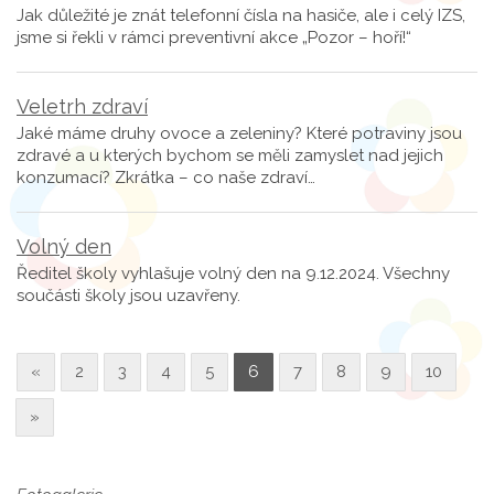
Jak důležité je znát telefonní čísla na hasiče, ale i celý IZS,
jsme si řekli v rámci preventivní akce „Pozor – hoří!“
Veletrh zdraví
Jaké máme druhy ovoce a zeleniny? Které potraviny jsou
zdravé a u kterých bychom se měli zamyslet nad jejich
konzumací? Zkrátka – co naše zdraví…
Volný den
Ředitel školy vyhlašuje volný den na 9.12.2024. Všechny
součásti školy jsou uzavřeny.
«
2
3
4
5
6
7
8
9
10
»