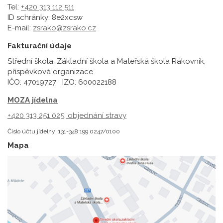
Tel:
+420 313 112 511
ID schránky: 8e2xcsw
E-mail:
zsrako@zsrako.cz
Fakturační údaje
Střední škola, Základní škola a Mateřská škola Rakovník,
příspěvková organizace
IČO: 47019727 IZO: 600022188
MOZA jídelna
+420 313 251 025;
objednání stravy
Číslo účtu jídelny: 131-348 199 0247/0100
Mapa