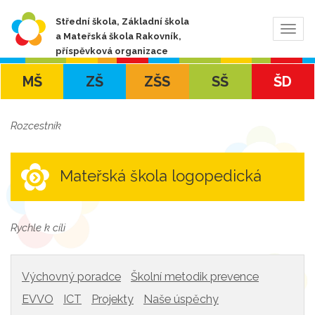
Střední škola, Základní škola
Zobra
a Mateřská škola Rakovník,
navig
příspěvková organizace
MŠ
ZŠ
ZŠS
SŠ
ŠD
Rozcestník
Mateřská škola logopedická
Rychle k cíli
Výchovný poradce
Školní metodik prevence
EVVO
ICT
Projekty
Naše úspěchy