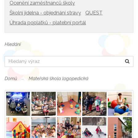
Ocenění zaměstnanců školy
Školní jídelna - objednání stravy
QUEST
Úhrada poplatků - platební portál
Hledání
Hledat
Domů
Mateřská škola logopedická