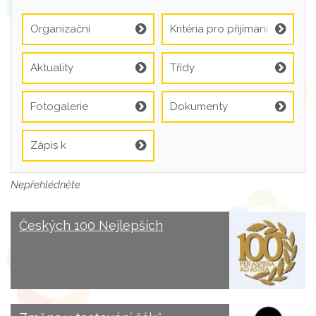
Organizační
Kritéria pro přijímaní
informace
Aktuality
Třídy
Fotogalerie
Dokumenty
Zápis k
předškolnímu
vzdělávání
Nepřehlédněte
Českých 100 Nejlepších