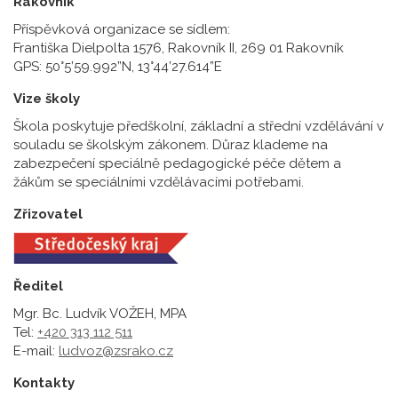
Rakovník
Příspěvková organizace se sídlem:
Františka Dielpolta 1576, Rakovník II, 269 01 Rakovník
GPS: 50°5’59.992”N, 13°44’27.614”E
Vize školy
Škola poskytuje předškolní, základní a střední vzdělávání v
souladu se školským zákonem. Důraz klademe na
zabezpečení speciálně pedagogické péče dětem a
žákům se speciálními vzdělávacími potřebami.
Zřizovatel
Ředitel
Mgr. Bc. Ludvík VOŽEH, MPA
Tel:
+420 313 112 511
E-mail:
ludvoz@zsrako.cz
Kontakty