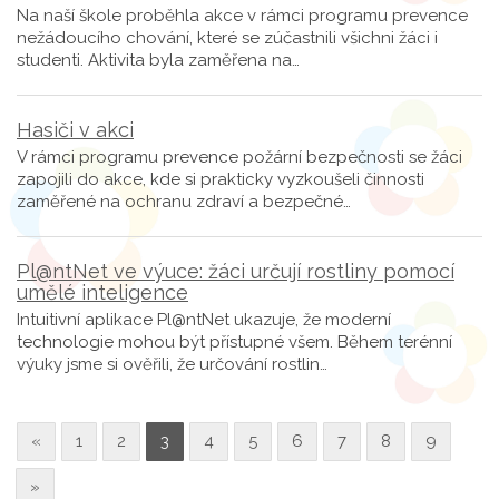
Na naší škole proběhla akce v rámci programu prevence
nežádoucího chování, které se zúčastnili všichni žáci i
studenti. Aktivita byla zaměřena na…
Hasiči v akci
V rámci programu prevence požární bezpečnosti se žáci
zapojili do akce, kde si prakticky vyzkoušeli činnosti
zaměřené na ochranu zdraví a bezpečné…
Pl@ntNet ve výuce: žáci určují rostliny pomocí
umělé inteligence
Intuitivní aplikace Pl@ntNet ukazuje, že moderní
technologie mohou být přístupné všem. Během terénní
výuky jsme si ověřili, že určování rostlin…
«
1
2
3
4
5
6
7
8
9
»