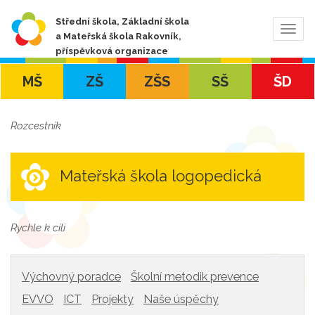
Střední škola, Základní škola
Zobra
a Mateřská škola Rakovník,
navig
příspěvková organizace
MŠ
ZŠ
ZŠS
SŠ
ŠD
Rozcestník
Mateřská škola logopedická
Rychle k cíli
Výchovný poradce
Školní metodik prevence
EVVO
ICT
Projekty
Naše úspěchy