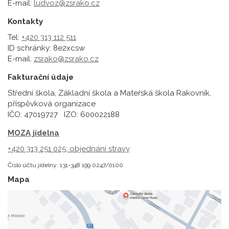
E-mail:
ludvoz@zsrako.cz
Kontakty
Tel:
+420 313 112 511
ID schránky: 8e2xcsw
E-mail:
zsrako@zsrako.cz
Fakturační údaje
Střední škola, Základní škola a Mateřská škola Rakovník,
příspěvková organizace
IČO: 47019727 IZO: 600022188
MOZA jídelna
+420 313 251 025;
objednání stravy
Číslo účtu jídelny: 131-348 199 0247/0100
Mapa