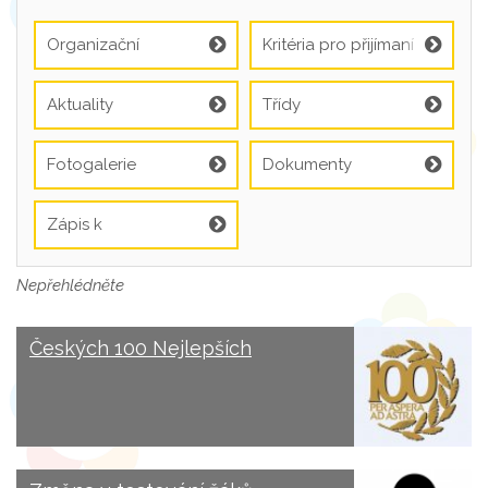
Organizační
Kritéria pro přijímaní
informace
Aktuality
Třídy
Fotogalerie
Dokumenty
Zápis k
předškolnímu
vzdělávání
Nepřehlédněte
Českých 100 Nejlepších