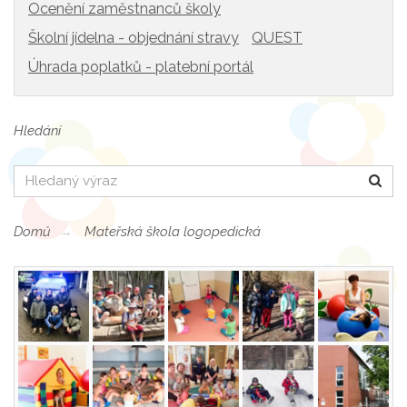
Ocenění zaměstnanců školy
Školní jídelna - objednání stravy
QUEST
Úhrada poplatků - platební portál
Hledání
Hledat
Domů
Mateřská škola logopedická