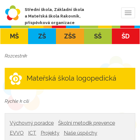
Střední škola, Základní škola
Zobra
a Mateřská škola Rakovník,
navig
příspěvková organizace
MŠ
ZŠ
ZŠS
SŠ
ŠD
Rozcestník
Mateřská škola logopedická
Rychle k cíli
Výchovný poradce
Školní metodik prevence
EVVO
ICT
Projekty
Naše úspěchy