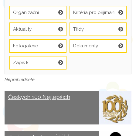
Organizační
Kritéria pro přijímaní
informace
Aktuality
Třídy
Fotogalerie
Dokumenty
Zápis k
předškolnímu
vzdělávání
Nepřehlédněte
Českých 100 Nejlepších