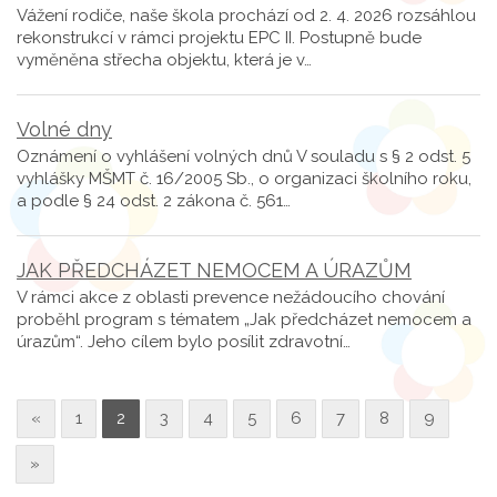
Vážení rodiče, naše škola prochází od 2. 4. 2026 rozsáhlou
rekonstrukcí v rámci projektu EPC II. Postupně bude
vyměněna střecha objektu, která je v…
Volné dny
Oznámení o vyhlášení volných dnů V souladu s § 2 odst. 5
vyhlášky MŠMT č. 16/2005 Sb., o organizaci školního roku,
a podle § 24 odst. 2 zákona č. 561…
JAK PŘEDCHÁZET NEMOCEM A ÚRAZŮM
V rámci akce z oblasti prevence nežádoucího chování
proběhl program s tématem „Jak předcházet nemocem a
úrazům“. Jeho cílem bylo posílit zdravotní…
«
1
2
3
4
5
6
7
8
9
»