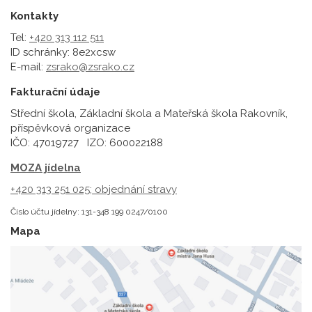
Kontakty
Tel:
+420 313 112 511
ID schránky: 8e2xcsw
E-mail:
zsrako@zsrako.cz
Fakturační údaje
Střední škola, Základní škola a Mateřská škola Rakovník,
příspěvková organizace
IČO: 47019727 IZO: 600022188
MOZA jídelna
+420 313 251 025;
objednání stravy
Číslo účtu jídelny: 131-348 199 0247/0100
Mapa